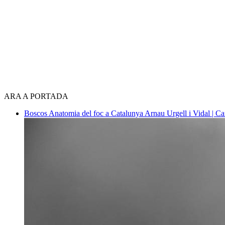
ARA A PORTADA
Boscos
Anatomia del foc a Catalunya
Arnau Urgell i Vidal | Ca