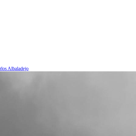
rlos Albaladejo