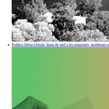
Política
Sílvia Orriols: lluna de mel a les enquestes, problemes 