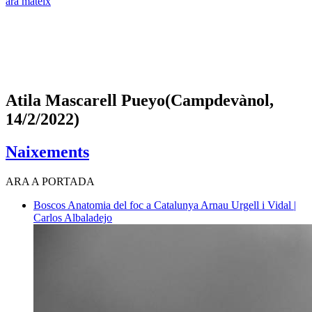
ara mateix
Atila Mascarell Pueyo(Campdevànol,
14/2/2022)
Naixements
ARA A PORTADA
Boscos
Anatomia del foc a Catalunya
Arnau Urgell i Vidal |
Carlos Albaladejo