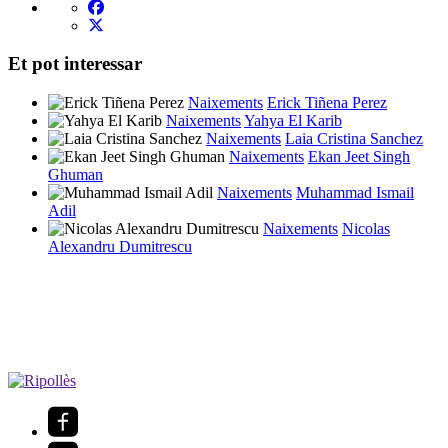
Et pot interessar
Naixements
Erick Tiñena Perez
Naixements
Yahya El Karib
Naixements
Laia Cristina Sanchez
Naixements
Ekan Jeet Singh
Ghuman
Naixements
Muhammad Ismail
Adil
Naixements
Nicolas
Alexandru Dumitrescu