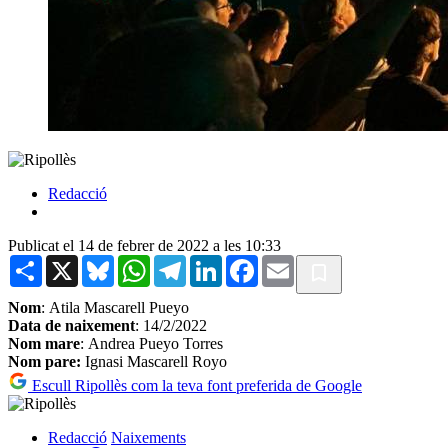
Redacció
Publicat el 14 de febrer de 2022 a les 10:33
Share
X
Bluesky
WhatsApp
Telegram
LinkedIn
Facebook
Email
Nom
: Atila Mascarell Pueyo
Data de naixement
: 14/2/2022
Nom mare
: Andrea Pueyo Torres
Nom pare:
Ignasi Mascarell Royo
Escull Ripollès com la teva font preferida de Google
Redacció
Naixements