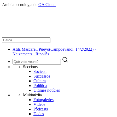
Amb la tecnologia de
OA Cloud
Atila Mascarell Pueyo(Campdevànol, 14/2/2022) ·
Naixements · Ripollès
Seccions
Societat
Successos
Cultura
Políltica
Últimes notícies
Multimèdia
Fotogaleries
Vídeos
Pòdcasts
Dades