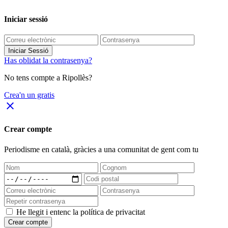
Iniciar sessió
Iniciar Sessió
Has oblidat la contrasenya?
No tens compte a Ripollès?
Crea'n un gratis
close
Crear compte
Periodisme
en català
, gràcies a una comunitat de gent com tu
He llegit i entenc la política de privacitat
Crear compte