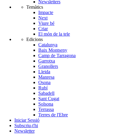
Newsletters
Temàtics
Impacte
Next
Viure bé
Criar
El món de la tele
Edicions
Catalunya
Baix Montseny
Camp de Tarragona
Garrotxa
Granollers
Lleida
Manresa
Osona
Rubí
Sabadell
Sant Cugat
Solsona
Terrassa
Terres de l'Ebre
Iniciar Sessió
Subscriu-t'hi
Newsletter