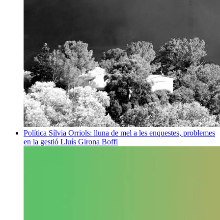
Política
Sílvia Orriols: lluna de mel a les enquestes, problemes
en la gestió
Lluís Girona Boffi