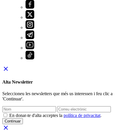
close
Alta Newsletter
Seleccioneu les newsletters que més us interessen i feu clic a
'Continuar'.
En donar-te d'alta acceptes la
política de privacitat
.
Continuar
close