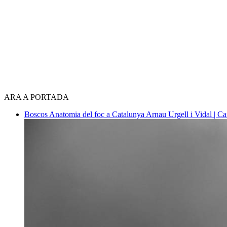
ARA A PORTADA
Boscos
Anatomia del foc a Catalunya
Arnau Urgell i Vidal | Ca