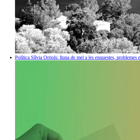
Política
Sílvia Orriols: lluna de mel a les enquestes, problemes 