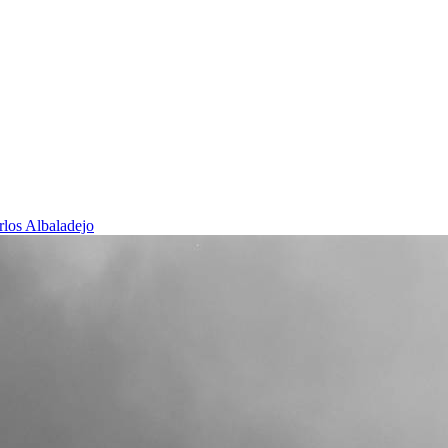
rlos Albaladejo