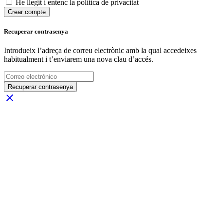
He llegit i entenc la política de privacitat
Crear compte
Recuperar contrasenya
Introdueix l’adreça de correu electrònic amb la qual accedeixes
habitualment i t’enviarem una nova clau d’accés.
Recuperar contrasenya
close