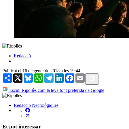
Redacció
Publicat el 16 de gener de 2018 a les 19:44
Share
X
Bluesky
WhatsApp
Telegram
LinkedIn
Facebook
Email
Escull Ripollès com la teva font preferida de Google
Redacció
Necrològiques
Et pot interessar