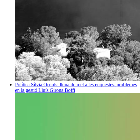
Política
Sílvia Orriols: lluna de mel a les enquestes, problemes
en la gestió
Lluís Girona Boffi