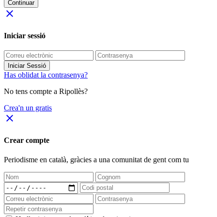
Continuar
close
Iniciar sessió
Iniciar Sessió
Has oblidat la contrasenya?
No tens compte a Ripollès?
Crea'n un gratis
close
Crear compte
Periodisme
en català
, gràcies a una comunitat de gent com tu