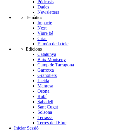
Pòdcasts
Dades
Newsletters
Temàtics
Impacte
Next
Viure bé
Criar
El món de la tele
Edicions
Catalunya
Baix Montseny
Camp de Tarragona
Garrotxa
Granollers
Lleida
Manresa
Osona
Rubí
Sabadell
Sant Cugat
Solsona
Terrassa
Terres de l'Ebre
Iniciar Sessió