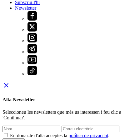
Subscriu-t'hi
Newsletter
close
Alta Newsletter
Seleccioneu les newsletters que més us interessen i feu clic a
'Continuar'.
En donar-te d'alta acceptes la
política de privacitat
.