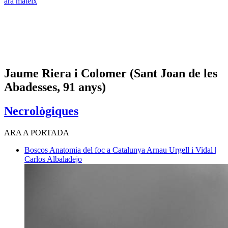
ara mateix
Jaume Riera i Colomer (Sant Joan de les
Abadesses, 91 anys)
Necrològiques
ARA A PORTADA
Boscos
Anatomia del foc a Catalunya
Arnau Urgell i Vidal |
Carlos Albaladejo