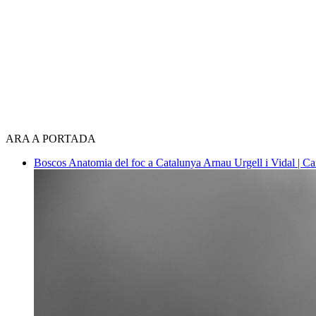
ARA A PORTADA
Boscos
Anatomia del foc a Catalunya
Arnau Urgell i Vidal | Ca