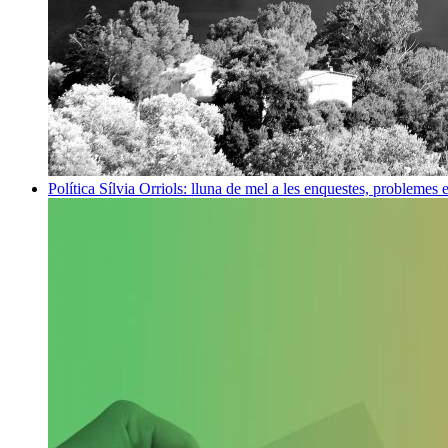
Política
Sílvia Orriols: lluna de mel a les enquestes, problemes 