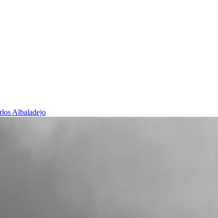
rlos Albaladejo