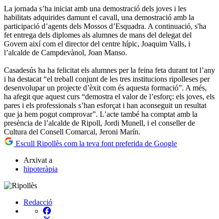
La jornada s’ha iniciat amb una demostració dels joves i les
habilitats adquirides damunt el cavall, una demostració amb la
participació d’agents dels Mossos d’Esquadra. A continuació, s'ha
fet entrega dels diplomes als alumnes de mans del delegat del
Govern així com el director del centre hípic, Joaquim Valls, i
l’alcalde de Campdevànol, Joan Manso.
Casadesús ha ha felicitat els alumnes per la feina feta durant tot l’any
i ha destacat “el treball conjunt de les tres institucions ripolleses per
desenvolupar un projecte d’èxit com és aquesta formació”. A més,
ha afegit que aquest curs “demostra el valor de l’esforç: els joves, els
pares i els professionals s’han esforçat i han aconseguit un resultat
que ja hem pogut comprovar”. L’acte també ha comptat amb la
presència de l’alcalde de Ripoll, Jordi Munell, i el conseller de
Cultura del Consell Comarcal, Jeroni Marín.
Escull Ripollès com la teva font preferida de Google
Arxivat a
hipoteràpia
Redacció