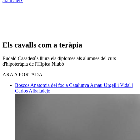
ara mateix
Els cavalls com a teràpia
Eudald Casadesús lliura els diplomes als alumnes del curs
d'hipoteràpia de l'Hípica Niubó
ARA A PORTADA
Boscos
Anatomia del foc a Catalunya
Arnau Urgell i Vidal |
Carlos Albaladejo