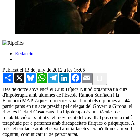
Redacció
Publicat el 13 de juny de 2012 a les 16:05
Share
X
Bluesky
WhatsApp
Telegram
LinkedIn
Facebook
Email
Des de dotze anys ençà el Club Hípica Niubó organitza un curs
d'hipoteràpia amb alumnes de l'Escola Ramon Suriñach i la
Fundació MAP. Aquest dimecres s'han lliurat els diplomes als 44
participants en un acte presidit pel delegat del Govern a Girona, el
ripollès Eudald Casadesús. La hipoteràpia és una tècnica de
rehabilitació on s’utilitza el moviment del cavall al pas com a mitjà
terapèutic per a persones amb discapacitats físiques o psíquiques. A
més, el contacte amb el cavall aporta facetes terapèutiques a nivell
cognitiu, comunicatiu i de personalitat.