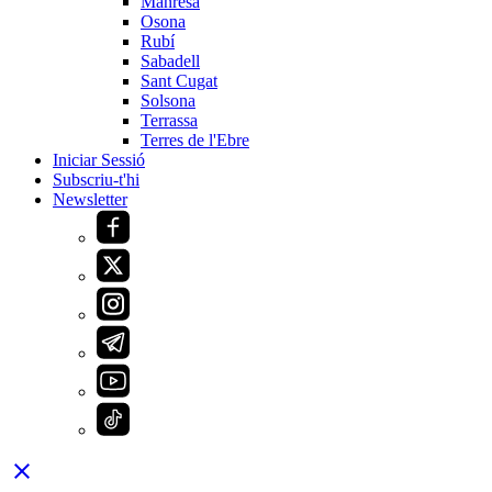
Manresa
Osona
Rubí
Sabadell
Sant Cugat
Solsona
Terrassa
Terres de l'Ebre
Iniciar Sessió
Subscriu-t'hi
Newsletter
close