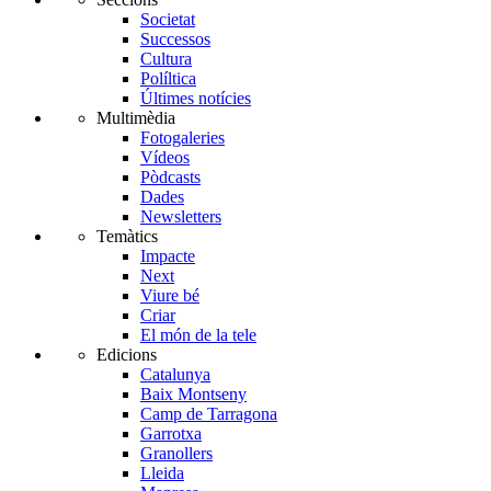
Societat
Successos
Cultura
Políltica
Últimes notícies
Multimèdia
Fotogaleries
Vídeos
Pòdcasts
Dades
Newsletters
Temàtics
Impacte
Next
Viure bé
Criar
El món de la tele
Edicions
Catalunya
Baix Montseny
Camp de Tarragona
Garrotxa
Granollers
Lleida