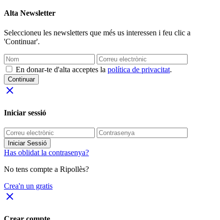
Alta Newsletter
Seleccioneu les newsletters que més us interessen i feu clic a
'Continuar'.
En donar-te d'alta acceptes la
política de privacitat
.
Continuar
close
Iniciar sessió
Iniciar Sessió
Has oblidat la contrasenya?
No tens compte a Ripollès?
Crea'n un gratis
close
Crear compte