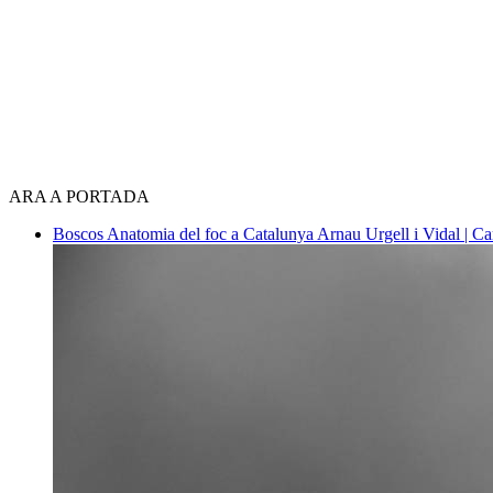
ARA A PORTADA
Boscos
Anatomia del foc a Catalunya
Arnau Urgell i Vidal | Ca