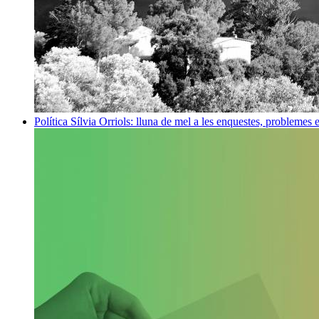
Política
Sílvia Orriols: lluna de mel a les enquestes, problemes 