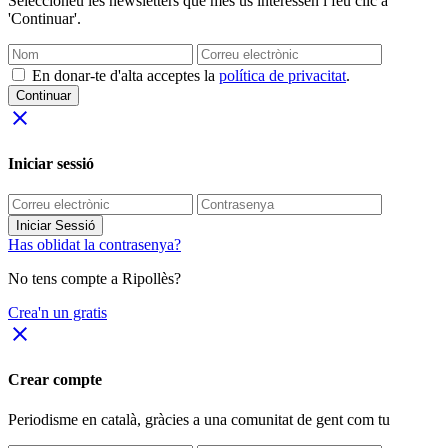
Seleccioneu les newsletters que més us interessen i feu clic a
'Continuar'.
En donar-te d'alta acceptes la
política de privacitat
.
Continuar
close
Iniciar sessió
Iniciar Sessió
Has oblidat la contrasenya?
No tens compte a Ripollès?
Crea'n un gratis
close
Crear compte
Periodisme
en català
, gràcies a una comunitat de gent com tu