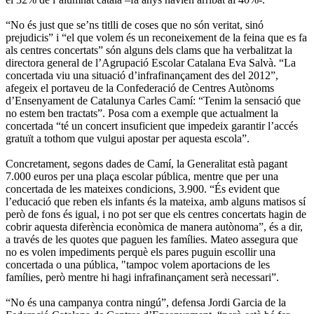
“No és just que se’ns titlli de coses que no són veritat, sinó
prejudicis” i “el que volem és un reconeixement de la feina que es fa
als centres concertats” són alguns dels clams que ha verbalitzat la
directora general de l’Agrupació Escolar Catalana Eva Salvà. “La
concertada viu una situació d’infrafinançament des del 2012”,
afegeix el portaveu de la Confederació de Centres Autònoms
d’Ensenyament de Catalunya Carles Camí: “Tenim la sensació que
no estem ben tractats”. Posa com a exemple que actualment la
concertada “té un concert insuficient que impedeix garantir l’accés
gratuït a tothom que vulgui apostar per aquesta escola”.
Concretament, segons dades de Camí, la Generalitat està pagant
7.000 euros per una plaça escolar pública, mentre que per una
concertada de les mateixes condicions, 3.900. “És evident que
l’educació que reben els infants és la mateixa, amb alguns matisos sí
però de fons és igual, i no pot ser que els centres concertats hagin de
cobrir aquesta diferència econòmica de manera autònoma”, és a dir,
a través de les quotes que paguen les famílies. Mateo assegura que
no es volen impediments perquè els pares puguin escollir una
concertada o una pública, "tampoc volem aportacions de les
famílies, però mentre hi hagi infrafinançament serà necessari”.
“No és una campanya contra ningú”, defensa Jordi Garcia de la