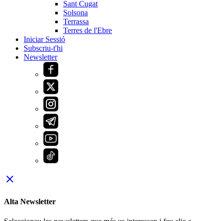
Sant Cugat
Solsona
Terrassa
Terres de l'Ebre
Iniciar Sessió
Subscriu-t'hi
Newsletter
close
Alta Newsletter