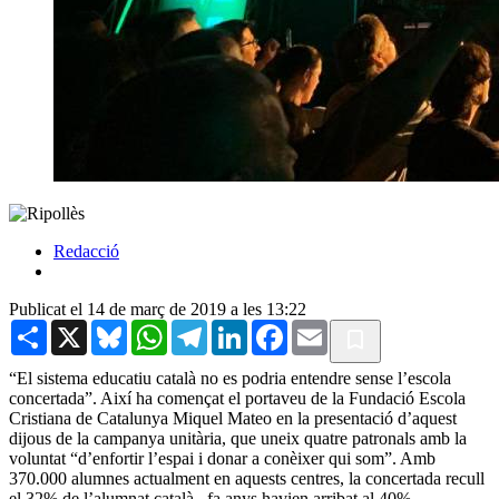
Redacció
Publicat el 14 de març de 2019 a les 13:22
Share
X
Bluesky
WhatsApp
Telegram
LinkedIn
Facebook
Email
“El sistema educatiu català no es podria entendre sense l’escola
concertada”. Així ha començat el portaveu de la Fundació Escola
Cristiana de Catalunya Miquel Mateo en la presentació d’aquest
dijous de la campanya unitària, que uneix quatre patronals amb la
voluntat “d’enfortir l’espai i donar a conèixer qui som”. Amb
370.000 alumnes actualment en aquests centres, la concertada recull
el 32% de l’alumnat català –fa anys havien arribat al 40%-.