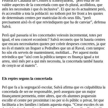
Federació Catalana de Centres d’Ensenyament, “però està bé fer
valdre aspectes de la concertada com que és plural, acollidora, que
atén les necessitats i que és inclusiva”. El que no és actualment però,
és accessible a tota la població: no tothom pot fer front a les quotes
de determinats centres per matricular-hi els seus fills, “però
precisament això és el que reivindiquem que ha de canviar”, defensa
Salvà.
Però què passaria si les concertades veiessin incrementat, totes per
igual, el seu concert econòmic? Salvà reconeix que hi hauria centres
que encara necessitarien quotes per cobrir despeses concretes, ja que
no és el mateix un lloguer a Pedralbes que un al Raval, com tampoc
ho són els serveis de manteniment, mobiliari... Per aquest motiu
reivindica que “així com la pública tampoc es finança igual a tot
arreu, sinó més per a qui més necessita, la concertada també hauria
de cenyir-se al mateix”.
Els reptes segons la concertada
Pel que fa a la segregació escolar, Salvà afirma que es culpabilitza la
concertada de ser-ne responsable, però assegura que un major
finançament permetria, entre altres, que els alumnes poguessin
escollir el centre per proximitat i no per si és públic o privat, fet que
facilitaria a les famílies i infants aquesta etapa. “Crear escoles és un