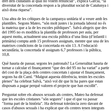
dret dels ciutadans al qual no volem renunciar”, explica Garcia, “la
diversitat de la concertada respon a la pluralitat social de Catalunya i
això dona riquesa”.
Una altra de les crítiques de la campanya unitària té a veure amb les
plantilles. Segons Mateo, “són molt justes i la jornada laboral no és
la mateixa que a la de les escoles públiques”. Salvà afegeix que des
del 1995 no es modifica la plantilla de professors per aula, per
aquest motiu, actualment una escola pública d’una línia (d’infantil i
primària) compta amb 15 professors assignats, mentre que una de les
mateixes condicions de la concertada en són 13. A l’educació
secundària, la concertada té assignats 6,7 professors i la pública,
10,8.
Què hauria de passar, segons les patronals? La Generalitat hauria de
tornar a calcular el finançament “que des del 95 no ha variat” a partir
del cost de la plaça dels centres concertats i ajustar el finançament,
segons ha dit Camí. “Malgrat aquesta diferència, tenim les escoles
plenes” ha celebrat Salvà, “això vol dir que hi ha pares que estan
disposats a pagar perquè valoren el projecte que han escollit”.
Preguntat sobre els abusos sexuals als centres, Mateo ha defensat
que les escoles cristianes "són segures" i que el que va passar
"forma part de la història". Ha defensat tolerància zero davant de
casos d'abusos sexuals i ha explicat que els centres tenen integrats