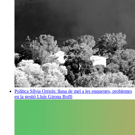
Política
Sílvia Orriols: lluna de mel a les enquestes, problemes
en la gestió
Lluís Girona Boffi