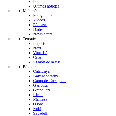
Políltica
Últimes notícies
Multimèdia
Fotogaleries
Vídeos
Pòdcasts
Dades
Newsletters
Temàtics
Impacte
Next
Viure bé
Criar
El món de la tele
Edicions
Catalunya
Baix Montseny
Camp de Tarragona
Garrotxa
Granollers
Lleida
Manresa
Osona
Rubí
Sabadell