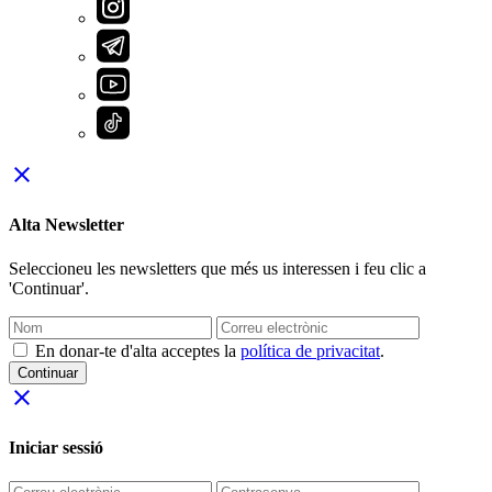
close
Alta Newsletter
Seleccioneu les newsletters que més us interessen i feu clic a
'Continuar'.
En donar-te d'alta acceptes la
política de privacitat
.
Continuar
close
Iniciar sessió