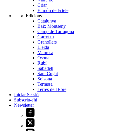
Criar
El món de la tele
Edicions
Catalunya
Baix Montseny
Camp de Tarragona
Garrotxa
Granollers
Lleida
Manresa
Osona
Rubí
Sabadell
Sant Cugat
Solsona
Terrassa
Terres de l'Ebre
Iniciar Sessió
Subscriu-t'hi
Newsletter