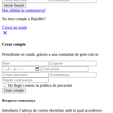
Iniciar Sessió
Has oblidat la contrasenya?
No tens compte a Ripollès?
Crea'n un gratis
close
Crear compte
Periodisme
en català
, gràcies a una comunitat de gent com tu
He llegit i entenc la política de privacitat
Crear compte
Recuperar contrasenya
Introdueix l’adreça de correu electrònic amb la qual accedeixes