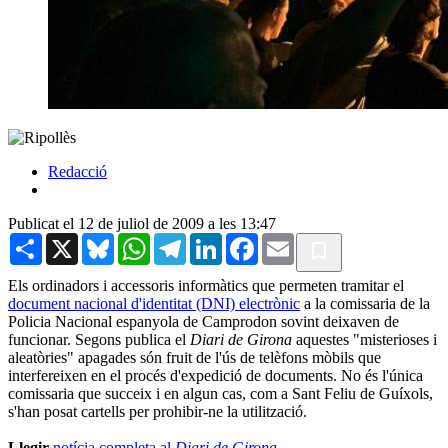
Redacció
Publicat el 12 de juliol de 2009 a les 13:47
Share
X
Bluesky
WhatsApp
Telegram
LinkedIn
Facebook
Email
Els ordinadors i accessoris informàtics que permeten tramitar el
document nacional d'identitat (DNI) electrònic
a la comissaria de la
Policia Nacional espanyola de Camprodon sovint deixaven de
funcionar. Segons publica el
Diari de Girona
aquestes "misterioses i
aleatòries" apagades són fruit de l'ús de telèfons mòbils que
interfereixen en el procés d'expedició de documents. No és l'única
comissaria que succeix i en algun cas, com a Sant Feliu de Guíxols,
s'han posat cartells per prohibir-ne la utilització.
Llegir
notícia completa al
Diari de Girona