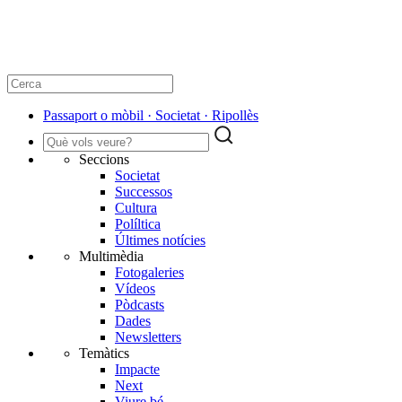
Passaport o mòbil · Societat · Ripollès
Seccions
Societat
Successos
Cultura
Políltica
Últimes notícies
Multimèdia
Fotogaleries
Vídeos
Pòdcasts
Dades
Newsletters
Temàtics
Impacte
Next
Viure bé