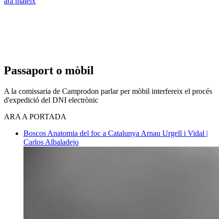
ara mateix
Passaport o mòbil
A la comissaria de Camprodon parlar per mòbil interfereix el procés
d'expedició del DNI electrònic
ARA A PORTADA
Boscos
Anatomia del foc a Catalunya
Arnau Urgell i Vidal |
Carlos Albaladejo