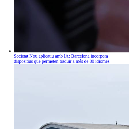
Societat
Nou aplicatiu amb IA: Barcelona incorpora
dispositius que permeten traduir a més de 80 idiomes