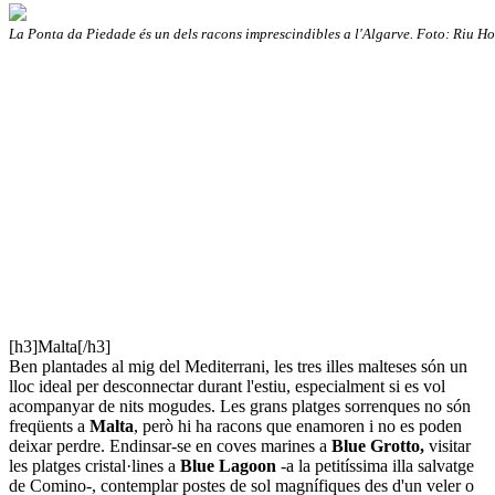
La Ponta da Piedade és un dels racons imprescindibles a l'Algarve. Foto: Riu Ho
[h3]Malta[/h3]
Ben plantades al mig del Mediterrani, les tres illes malteses són un
lloc ideal per desconnectar durant l'estiu, especialment si es vol
acompanyar de nits mogudes. Les grans platges sorrenques no són
freqüents a
Malta
, però hi ha racons que enamoren i no es poden
deixar perdre. Endinsar-se en coves marines a
Blue Grotto,
visitar
les platges cristal·lines a
Blue Lagoon
-a la petitíssima illa salvatge
de Comino-, contemplar postes de sol magnífiques des d'un veler o