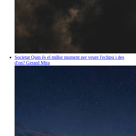
Societat
Quin és el millor moment per veure l'eclipsi i des
d'on?
Gerard Mira