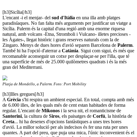
[h3]Sicília[/h3]
L'encant -i el menjar- del
sud d'Itàlia
en una illa amb platges
paradisíaques. No fan falta més arguments per justificar un viatge a
Sicília. Palerm és la capital d'una regió amb una enorme riquesa
natural, amb volcans -Etna, Stromboli i Vulcano- illetes precioses -
les Àgates-, llegat històric i grans reserves naturals com la de
Zingaro. Menys de dues hores d'avió separen Barcelona de
Palerm
.
També hi ha l'opció d'aterrar a
Catània
. Sigui com sigui, és més que
recomanable aconseguir un cotxe per desplaçar-se per l'illa, que té
una superfície de més de 25.000 quilòmetres quadrats i és la més
gran del Mediterrani.
Platja de Mondello, a Palerm. Foto: Port Mobility
[h3]Illes gregues[/h3]
A
Grècia
s'hi respira un ambient especial. En total, compta amb més
de 6.000 illes, de les quals més de cent estan habitades de forma
regular. L'encant de
Míkonos
i la seva nit, el romanticisme de
Santorini
, la cultura de
Siros
, els paisatges de
Corfú
, la història de
Creta
... hi ha desenes d'opcions fantàstiques a unes tres hores
d'avió. La millor solució per als indecisos és fer una ruta per unes
quantes. A part del preu, que puja una mica, l'únic inconvenient és el