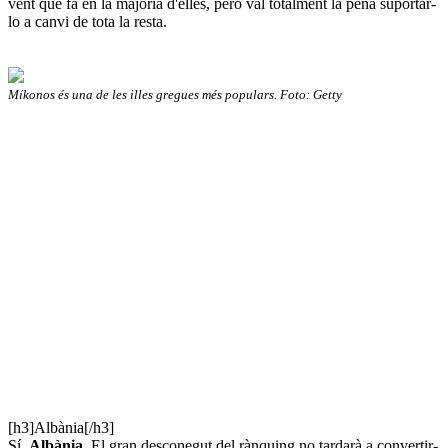
vent que fa en la majoria d'elles, però val totalment la pena suportar-
lo a canvi de tota la resta.
Míkonos és una de les illes gregues més populars. Foto: Getty
[h3]Albània[/h3]
Sí,
Albània
. El gran desconegut del rànquing no tardarà a convertir-