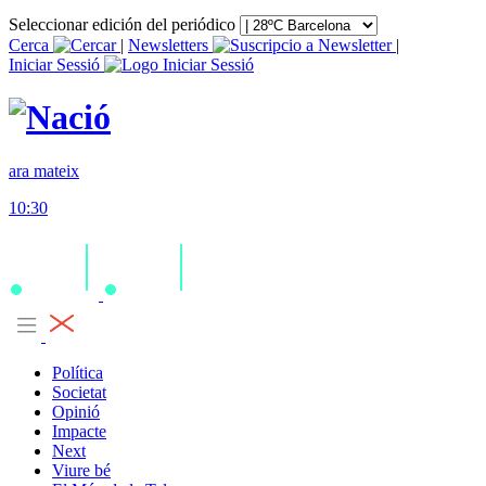
Seleccionar edición del periódico
Cerca
|
Newsletters
|
Iniciar Sessió
ara mateix
10:30
Política
Societat
Opinió
Impacte
Next
Viure bé