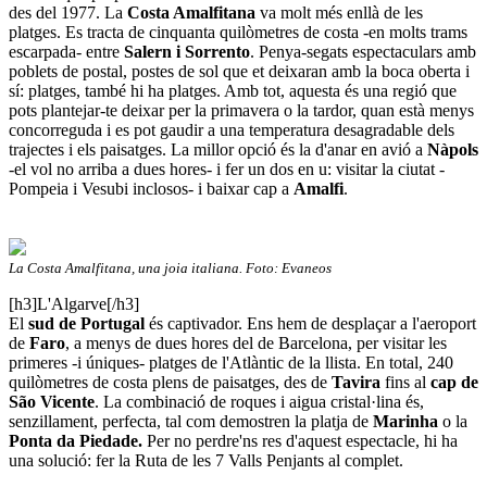
des del 1977. La
Costa Amalfitana
va molt més enllà de les
platges. Es tracta de cinquanta quilòmetres de costa -en molts trams
escarpada- entre
Salern i Sorrento
. Penya-segats espectaculars amb
poblets de postal, postes de sol que et deixaran amb la boca oberta i
sí: platges, també hi ha platges. Amb tot, aquesta és una regió que
pots plantejar-te deixar per la primavera o la tardor, quan està menys
concorreguda i es pot gaudir a una temperatura desagradable dels
trajectes i els paisatges. La millor opció és la d'anar en avió a
Nàpols
-el vol no arriba a dues hores- i fer un dos en u: visitar la ciutat -
Pompeia i Vesubi inclosos- i baixar cap a
Amalfi
.
La Costa Amalfitana, una joia italiana. Foto: Evaneos
[h3]L'Algarve[/h3]
El
sud de Portugal
és captivador. Ens hem de desplaçar a l'aeroport
de
Faro
, a menys de dues hores del de Barcelona, per visitar les
primeres -i úniques- platges de l'Atlàntic de la llista. En total, 240
quilòmetres de costa plens de paisatges, des de
Tavira
fins al
cap de
São Vicente
. La combinació de roques i aigua cristal·lina és,
senzillament, perfecta, tal com demostren la platja de
Marinha
o la
Ponta da Piedade.
Per no perdre'ns res d'aquest espectacle, hi ha
una solució: fer la Ruta de les 7 Valls Penjants al complet.