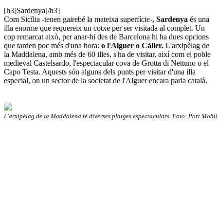
[h3]Sardenya[/h3]
Com Sicília -tenen gairebé la mateixa superfície-,
Sardenya
és una
illa enorme que requereix un cotxe per ser visitada al complet. Un
cop remarcat això, per anar-hi des de Barcelona hi ha dues opcions
que tarden poc més d'una hora:
o
l'Alguer o Càller.
L'arxipèlag de
la Maddalena, amb més de 60 illes, s'ha de visitar, així com el poble
medieval Castelsardo, l'espectacular cova de Grotta di Nettuno o el
Capo Testa. Aquests són alguns dels punts per visitar d'una illa
especial, on un sector de la societat de l'Alguer encara parla català.
L'arxipèlag de la Maddalena té diverses platges espectaculars. Foto: Port Mobil