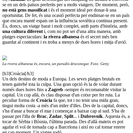
se en un dels països preferits per a molts viatgers. De moment, però,
no està gens massificat
i és el moment ideal per donar-li una
oportunitat. De fet, és una ocasió perfecta per endinsar-se en un país
que encara manté espais on la influència soviètica continua present.
És, doncs, un viatge barat i molt complet, amb parts d'història, amb
una cultura diferent
i, com no pot ser d'una altra manera, amb
platges espectaculars:
la rivera albanesa
és el secret més ben
guardat al continent i es troba a menys de dues hores i mitja d'avió.
La rivera albanesa és, encara, un paradís desconegut. Foto: Getty
[h3]Croàcia[/h3]
Un dels destins de moda a Europa. Les seves platges brutals en
tenen gairebé tota la culpa. Una gran opció és la de volar durant
només dues hores fins a
Zagreb
-sempre és recomanable visitar la
capital. Un cop allà, és clau disposar d'un cotxe per fer ruta. La
peculiar forma de
Croàcia
fa que, tot i no tenir una mida gran,
tingui molta costa -a més d'un miler d'illes. Des de la capital, doncs,
s'ha d'anar a buscar el mar i començar a baixar cap al sud. S'ha de
passar per l'illa de
Brac
,
Zadar
,
Split
... i
Dubrovnik
. Aquesta és, a
tocar de Sèrbia i Bòsnia, l'última parada. Des d'allà mateix es pot
agafar el vol de tornada cap a Barcelona i així no cal tornar enrere
en cap moment. Un viatge rodó.