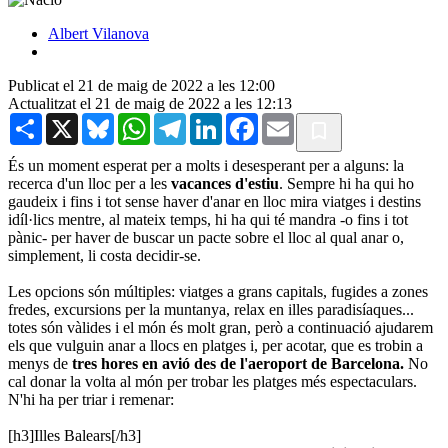
Albert Vilanova
Publicat el 21 de maig de 2022 a les 12:00
Actualitzat el 21 de maig de 2022 a les 12:13
Share
X
Bluesky
WhatsApp
Telegram
LinkedIn
Facebook
Email
És un moment esperat per a molts i desesperant per a alguns: la
recerca d'un lloc per a les
vacances d'estiu
. Sempre hi ha qui ho
gaudeix i fins i tot sense haver d'anar en lloc mira viatges i destins
idíl·lics mentre, al mateix temps, hi ha qui té mandra -o fins i tot
pànic- per haver de buscar un pacte sobre el lloc al qual anar o,
simplement, li costa decidir-se.
Les opcions són múltiples: viatges a grans capitals, fugides a zones
fredes, excursions per la muntanya, relax en illes paradisíaques...
totes són vàlides i el món és molt gran, però a continuació ajudarem
els que vulguin anar a llocs en platges i, per acotar, que es trobin a
menys de
tres hores en avió des de l'aeroport de Barcelona.
No
cal donar la volta al món per trobar les platges més espectaculars.
N'hi ha per triar i remenar:
[h3]Illes Balears[/h3]