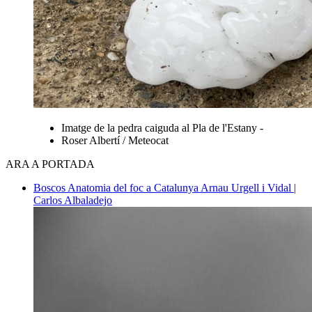
Imatge de la pedra caiguda al Pla de l'Estany -
Roser Albertí / Meteocat
ARA A PORTADA
Boscos
Anatomia del foc a Catalunya
Arnau Urgell i Vidal |
Carlos Albaladejo