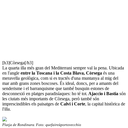
[h3]Còrsega[/h3]
La quarta illa més gran del Mediterrani sempre val la pena. Ubicada
en l'angle
entre la Toscana i la Costa Blava, Còrsega
és una
meravella geològica, com si es tractés d'una muntanya al mig del
mar amb grans zones boscoses. És ideal, doncs, per a amants del
senderisme i el barranquisme que també busquin estones de
desconnexió en platges paradisíaques: ho té tot.
Ajaccio i Bastia
són
les ciutats més importants de Còrsega, però també són
imprescindibles els paisatges de
Calvi i Corte
, la capital històrica de
l'illa.
Platja de Rondinara. Foto: quefaireàportovecchio