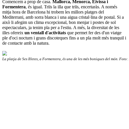
Comencem a prop de casa.
Mallorca, Menorca, Eivissa i
Formentera
, és igual. Triïs la illa que triïs, encertaràs. A només
mitja hora de Barcelona hi trobem les millors platges del
Mediterrani, amb sorra blanca i una aigua cristal·lina de postal. Si a
això li afegim un clima excepcional, bon menjar i postes de sol
espectaculars, ja tenim pla per a l'estiu. A més, la diversitat de les
illes ofereix
un ventall d'activitats
que permet fer des d'un viatge
ple d'oci nocturn i grans discoteques fins a un pla molt més tranquil i
de contacte amb la natura.
La platja de Ses Illetes, a Formentera, és una de les més boniques del món. Foto: