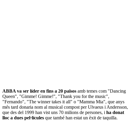
ABBA va ser líder en fins a 20 països
amb temes com "Dancing
Queen", "Gimme! Gimme!", "Thank you for the music",
"Fernando", "The winner takes it all" o "Mamma Mia", que anys
més tard donaria nom al musical compost per Ulvaeus i Andersson,
que des del 1999 han vist uns 70 milions de persones, i
ha donat
lloc a dues pel·lícules
que també han estat un èxit de taquilla.