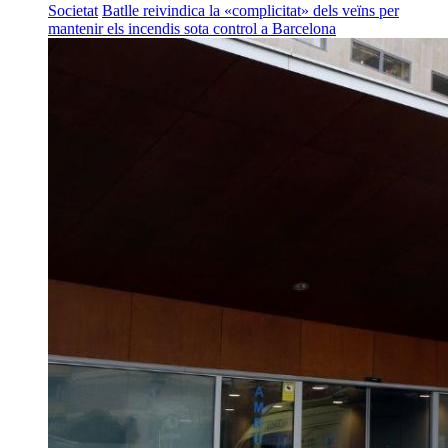
Societat
Batlle reivindica la «complicitat» dels veïns per
mantenir els incendis sota control a Barcelona