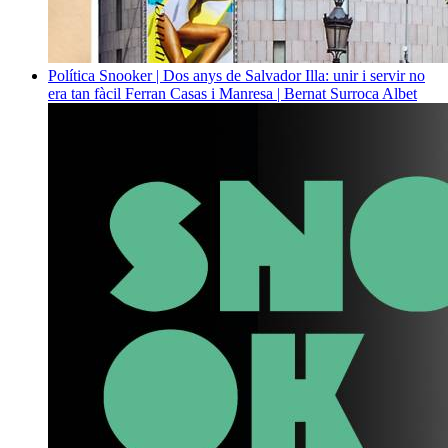
Política
Snooker | Dos anys de Salvador Illa: unir i servir no
era tan fàcil
Ferran Casas i Manresa | Bernat Surroca Albet