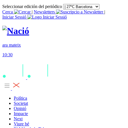
Seleccionar edición del periódico
Cerca
|
Newsletters
|
Iniciar Sessió
ara mateix
10:30
Política
Societat
Opinió
Impacte
Next
Viure bé