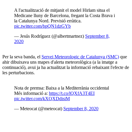
A l'actualització de mitjanit el model Hirlam situa el
Medicane lluny de Barcelona, fregant la Costa Brava i
la Catalunya Nord. Previsió erràtica.
pic.twitter.com/bpQN1dzGYb
— Jesús Rodríguez (@albertmartnez)
September 8,
2020
Per la seva banda, el
Servei Meteorologic de Catalunya (SMC)
que
ahir dibuixava uns mapes d'alerta meteorològica (a la imatge a
continuació), avui ja ha actualitzat la informació rebaixant l'efecte de
les perturbacions.
Nota de premsa: Baixa a la Mediterrània occidental
Més informació a:
https://t.co/lQXfA3T4EI
pic.twitter.com/kXQXDdisiM
— Meteocat (@meteocat)
September 8, 2020