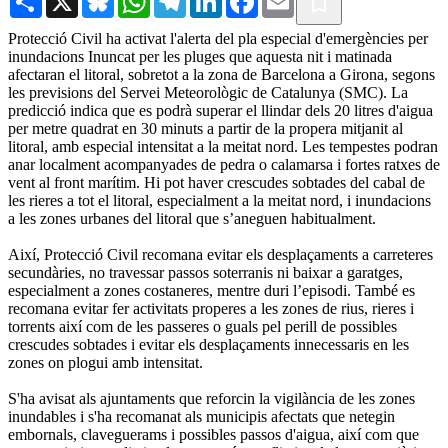
Protecció Civil ha activat l'alerta del pla especial d'emergències per
inundacions Inuncat per les pluges que aquesta nit i matinada
afectaran el litoral, sobretot a la zona de Barcelona a Girona, segons
les previsions del Servei Meteorològic de Catalunya (SMC). La
predicció indica que es podrà superar el llindar dels 20 litres d'aigua
per metre quadrat en 30 minuts a partir de la propera mitjanit al
litoral, amb especial intensitat a la meitat nord. Les tempestes podran
anar localment acompanyades de pedra o calamarsa i fortes ratxes de
vent al front marítim. Hi pot haver crescudes sobtades del cabal de
les rieres a tot el litoral, especialment a la meitat nord, i inundacions
a les zones urbanes del litoral que s’aneguen habitualment.
Així, Protecció Civil recomana evitar els desplaçaments a carreteres
secundàries, no travessar passos soterranis ni baixar a garatges,
especialment a zones costaneres, mentre duri l’episodi. També es
recomana evitar fer activitats properes a les zones de rius, rieres i
torrents així com de les passeres o guals pel perill de possibles
crescudes sobtades i evitar els desplaçaments innecessaris en les
zones on plogui amb intensitat.
S'ha avisat als ajuntaments que reforcin la vigilància de les zones
inundables i s'ha recomanat als municipis afectats que netegin
embornals, claveguerams i possibles passos d'aigua, així com que