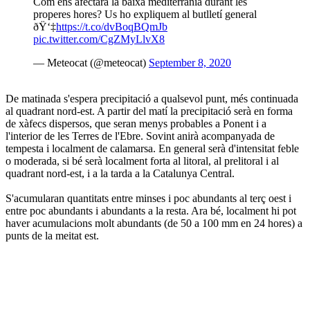
Com ens afectarà la baixa mediterrània durant les
properes hores? Us ho expliquem al butlletí general
ðŸ‘‡
https://t.co/dvBoqBQmJb
pic.twitter.com/CgZMyLlvX8
— Meteocat (@meteocat)
September 8, 2020
De matinada s'espera precipitació a qualsevol punt, més continuada
al quadrant nord-est. A partir del matí la precipitació serà en forma
de xàfecs dispersos, que seran menys probables a Ponent i a
l'interior de les Terres de l'Ebre. Sovint anirà acompanyada de
tempesta i localment de calamarsa. En general serà d'intensitat feble
o moderada, si bé serà localment forta al litoral, al prelitoral i al
quadrant nord-est, i a la tarda a la Catalunya Central.
S'acumularan quantitats entre minses i poc abundants al terç oest i
entre poc abundants i abundants a la resta. Ara bé, localment hi pot
haver acumulacions molt abundants (de 50 a 100 mm en 24 hores) a
punts de la meitat est.