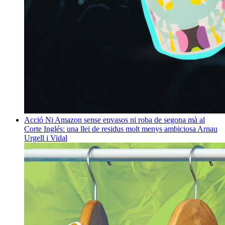
Acció
Ni Amazon sense envasos ni roba de segona mà al
Corte Inglés: una llei de residus molt menys ambiciosa
Arnau
Urgell i Vidal