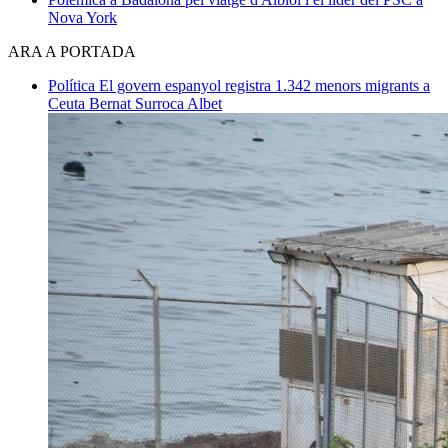
Nova York
ARA A PORTADA
Política
El govern espanyol registra 1.342 menors migrants a
Ceuta
Bernat Surroca Albet