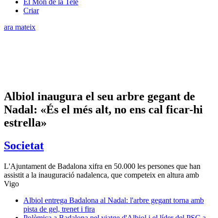
El Món de la Tele
Criar
ara mateix
Albiol inaugura el seu arbre gegant de
Nadal: «És el més alt, no ens cal ficar-hi
estrella»
Societat
L'Ajuntament de Badalona xifra en 50.000 les persones que han
assistit a la inauguració nadalenca, que competeix en altura amb
Vigo
Albiol entrega Badalona al Nadal: l'arbre gegant torna amb
pista de gel, trenet i fira
Polèmica a Badalona pel viatge d'Albiol i el líder del PSC a