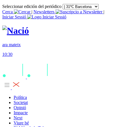
Seleccionar edición del periódico
Cerca
|
Newsletters
|
Iniciar Sessió
ara mateix
10:30
Política
Societat
Opinió
Impacte
Next
Viure bé