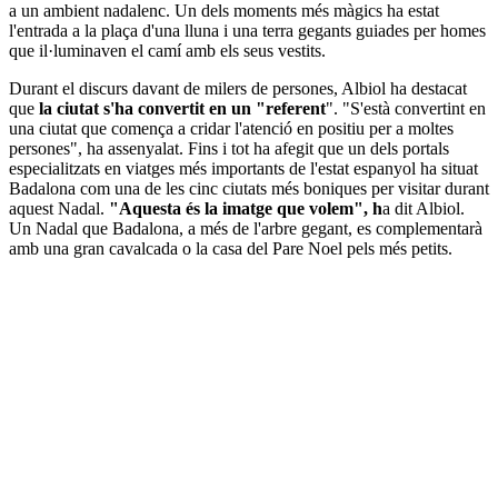
a un ambient nadalenc. Un dels moments més màgics ha estat
l'entrada a la plaça d'una lluna i una terra gegants guiades per homes
que il·luminaven el camí amb els seus vestits.
Durant el discurs davant de milers de persones, Albiol ha destacat
que
la ciutat s'ha convertit en un "referent
". "S'està convertint en
una ciutat que comença a cridar l'atenció en positiu per a moltes
persones", ha assenyalat. Fins i tot ha afegit que un dels portals
especialitzats en viatges més importants de l'estat espanyol ha situat
Badalona com una de les cinc ciutats més boniques per visitar durant
aquest Nadal.
"Aquesta és la imatge que volem", h
a dit Albiol.
Un Nadal que Badalona, a més de l'arbre gegant, es complementarà
amb una gran cavalcada o la casa del Pare Noel pels més petits.