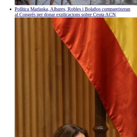
Política
Marlaska, Albares, Robles i Bolaños compareixeran
al Congrés per donar explicacions sobre Ceuta
ACN