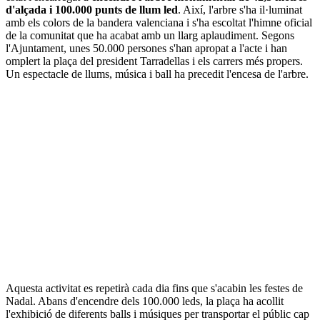
d'alçada i 100.000 punts de llum led
. Així, l'arbre s'ha il·luminat
amb els colors de la bandera valenciana i s'ha escoltat l'himne oficial
de la comunitat que ha acabat amb un llarg aplaudiment. Segons
l'Ajuntament, unes 50.000 persones s'han apropat a l'acte i han
omplert la plaça del president Tarradellas i els carrers més propers.
Un espectacle de llums, música i ball ha precedit l'encesa de l'arbre.
Aquesta activitat es repetirà cada dia fins que s'acabin les festes de
Nadal. Abans d'encendre dels 100.000 leds, la plaça ha acollit
l'exhibició de diferents balls i músiques per transportar el públic cap