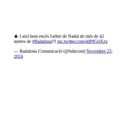
🎄 I així hem encès l'arbre de Nadal de més de 42
metres de
#Badalona
!!!
pic.twitter.com/4dPfGriXzx
— Badalona Comunicació (@bdncom)
November 23,
2024