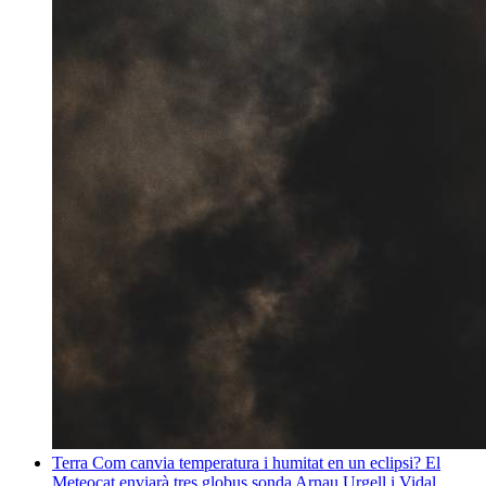
Terra
Com canvia temperatura i humitat en un eclipsi? El
Meteocat enviarà tres globus sonda
Arnau Urgell i Vidal