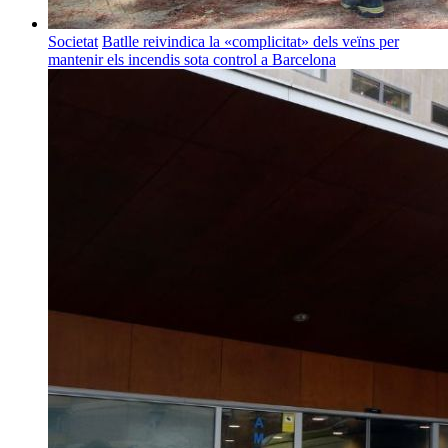
Societat
Batlle reivindica la «complicitat» dels veïns per
mantenir els incendis sota control a Barcelona