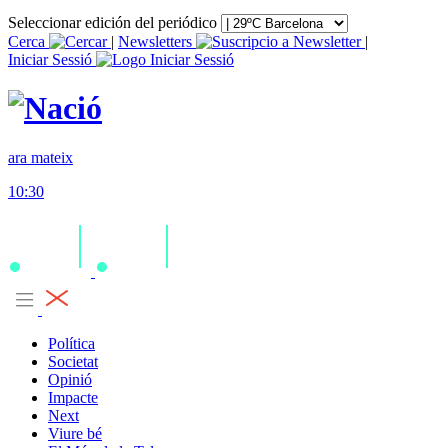
Seleccionar edición del periódico
Cerca
|
Newsletters
|
Iniciar Sessió
ara mateix
10:30
Política
Societat
Opinió
Impacte
Next
Viure bé