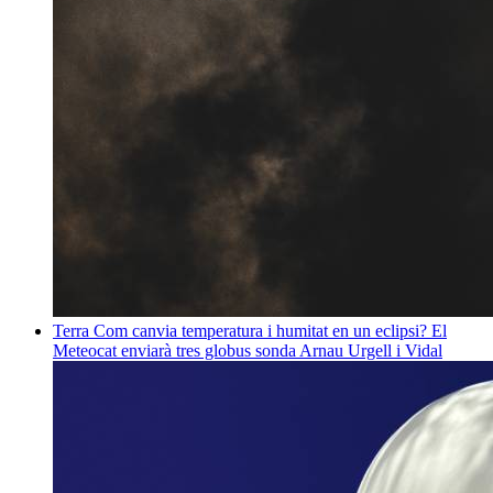
Terra
Com canvia temperatura i humitat en un eclipsi? El
Meteocat enviarà tres globus sonda
Arnau Urgell i Vidal