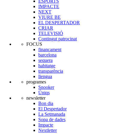
ESPORTS
IMPACTE
NEXT
VIURE BE
EL DESPERTADOR
CRIAR
TELEVISIÓ
Contingut patrocinat
FOCUS
finançament
barcelona
sequera
habitatge
transparència
llengua
programes
Snooker
Úniqs
newsletter
Bon dia
El Despertador
La Setmanada
Sopa de dades
Impacte
Nextletter