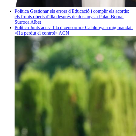
Política
Gestionar els errors d'Educació i complir els acords:
els fronts oberts d'Illa després de dos anys a Palau
Bernat
Surroca Albet
Política
Junts acusa Illa d'«ensorrar» Catalunya a mig mandat:
«Ha perdut el control»
ACN