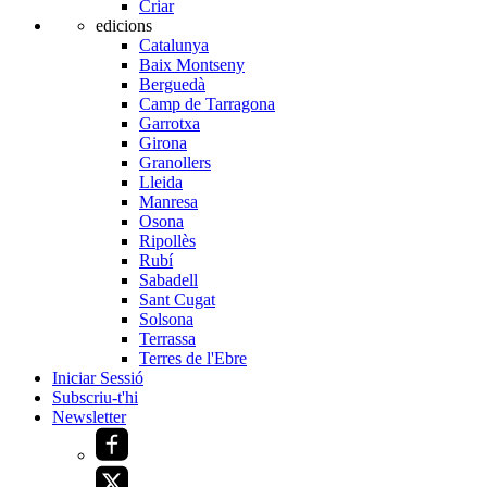
Criar
edicions
Catalunya
Baix Montseny
Berguedà
Camp de Tarragona
Garrotxa
Girona
Granollers
Lleida
Manresa
Osona
Ripollès
Rubí
Sabadell
Sant Cugat
Solsona
Terrassa
Terres de l'Ebre
Iniciar Sessió
Subscriu-t'hi
Newsletter