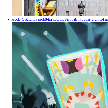
Acció
Catalunya prohibirà gots als festivals i sabons d’un sol ús