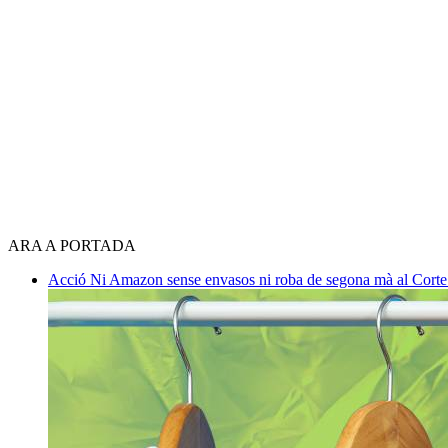
ARA A PORTADA
Acció
Ni Amazon sense envasos ni roba de segona mà al Corte 