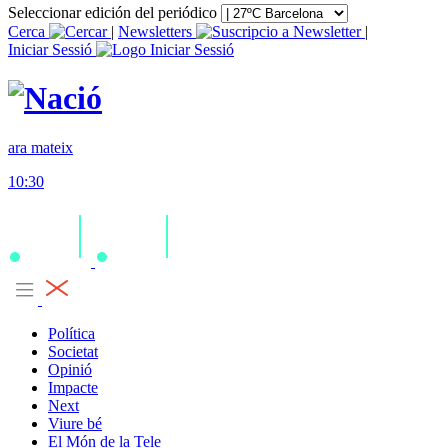
Seleccionar edición del periódico
Cerca
|
Newsletters
|
Iniciar Sessió
ara mateix
10:30
Política
Societat
Opinió
Impacte
Next
Viure bé
El Món de la Tele