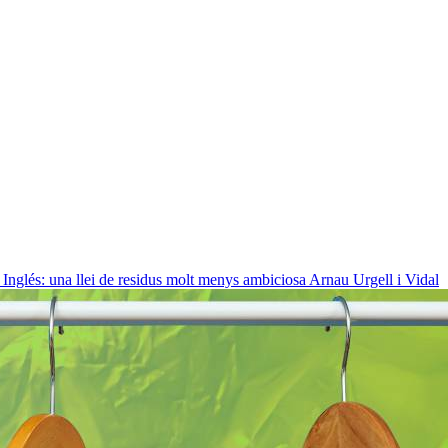
Inglés: una llei de residus molt menys ambiciosa
Arnau Urgell i Vidal