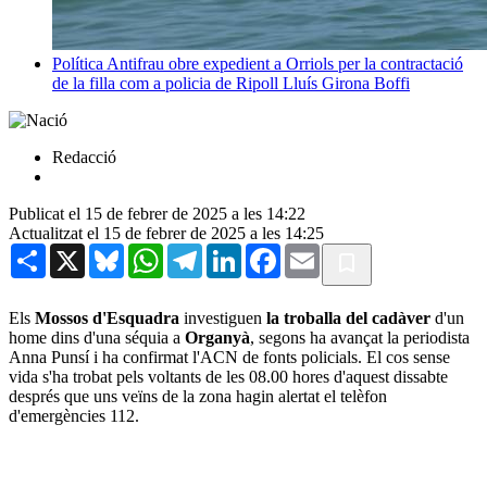
Política
Antifrau obre expedient a Orriols per la contractació
de la filla com a policia de Ripoll
Lluís Girona Boffi
Redacció
Publicat el 15 de febrer de 2025 a les 14:22
Actualitzat el 15 de febrer de 2025 a les 14:25
Share
X
Bluesky
WhatsApp
Telegram
LinkedIn
Facebook
Email
Els
Mossos d'Esquadra
investiguen
la troballa del cadàver
d'un
home dins d'una séquia a
Organyà
, segons ha avançat la periodista
Anna Punsí i ha confirmat l'ACN de fonts policials. El cos sense
vida s'ha trobat pels voltants de les 08.00 hores d'aquest dissabte
després que uns veïns de la zona hagin alertat el telèfon
d'emergències 112.