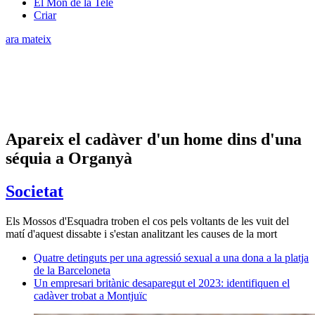
El Món de la Tele
Criar
ara mateix
Apareix el cadàver d'un home dins d'una
séquia a Organyà
Societat
Els Mossos d'Esquadra troben el cos pels voltants de les vuit del
matí d'aquest dissabte i s'estan analitzant les causes de la mort
Quatre detinguts per una agressió sexual a una dona a la platja
de la Barceloneta
Un empresari britànic desaparegut el 2023: identifiquen el
cadàver trobat a Montjuïc