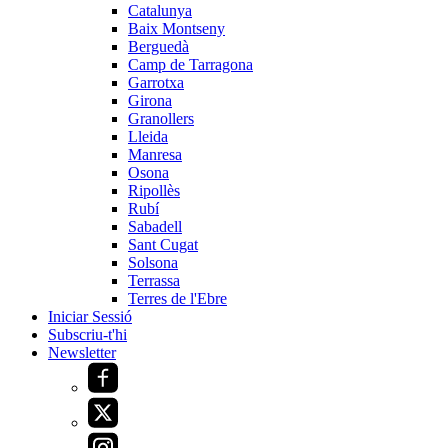
Catalunya
Baix Montseny
Berguedà
Camp de Tarragona
Garrotxa
Girona
Granollers
Lleida
Manresa
Osona
Ripollès
Rubí
Sabadell
Sant Cugat
Solsona
Terrassa
Terres de l'Ebre
Iniciar Sessió
Subscriu-t'hi
Newsletter