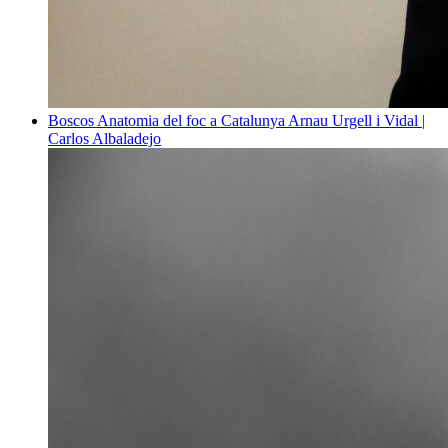
Boscos
Anatomia del foc a Catalunya
Arnau Urgell i Vidal |
Carlos Albaladejo