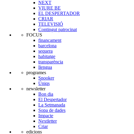
NEXT
VIURE BE
EL DESPERTADOR
CRIAR
TELEVISIÓ
Contingut patrocinat
FOCUS
finançament
barcelona
sequera
habitatge
transparència
llengua
programes
Snooker
Úniqs
newsletter
Bon dia
El Despertador
La Setmanada
Sopa de dades
Impacte
Nextletter
Criar
edicions