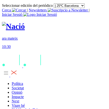
Seleccionar edición del periódico
Cerca
|
Newsletters
|
Iniciar Sessió
ara mateix
10:30
Política
Societat
Opinió
Impacte
Next
Viure bé