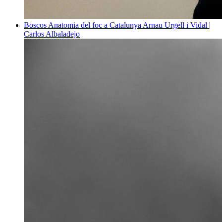
Boscos
Anatomia del foc a Catalunya
Arnau Urgell i Vidal |
Carlos Albaladejo