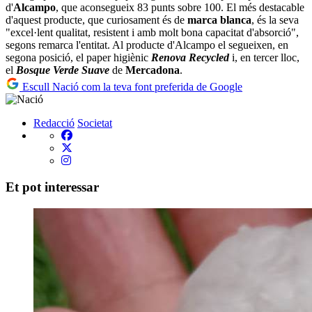
d'
Alcampo
, que aconsegueix 83 punts sobre 100. El més destacable
d'aquest producte, que curiosament és de
marca blanca
, és la seva
"excel·lent qualitat, resistent i amb molt bona capacitat d'absorció",
segons remarca l'entitat. Al producte d'Alcampo el segueixen, en
segona posició, el paper higiènic
Renova Recycled
i, en tercer lloc,
el
Bosque Verde Suave
de
Mercadona
.
Escull Nació com la teva font preferida de Google
Redacció
Societat
Et pot interessar