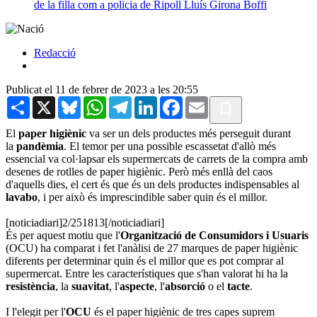
de la filla com a policia de Ripoll
Lluís Girona Boffi
Redacció
Publicat el 11 de febrer de 2023 a les 20:55
Share
X
Bluesky
WhatsApp
Telegram
LinkedIn
Facebook
Email
El
paper higiènic
va ser un dels productes més perseguit durant
la
pandèmia
. El temor per una possible escassetat d'allò més
essencial va col·lapsar els supermercats de carrets de la compra amb
desenes de rotlles de paper higiènic. Però més enllà del caos
d'aquells dies, el cert és que és un dels productes indispensables al
lavabo
, i per això és imprescindible saber quin és el millor.
[noticiadiari]2/251813[/noticiadiari]
És per aquest motiu que l'
Organització de Consumidors i Usuaris
(OCU) ha comparat i fet l'anàlisi de 27 marques de paper higiènic
diferents per determinar quin és el millor que es pot comprar al
supermercat. Entre les característiques que s'han valorat hi ha la
resistència
, la
suavitat
, l'
aspecte
, l'
absorció
o el
tacte
.
I l'elegit per l'
OCU
és el paper higiènic de tres capes suprem