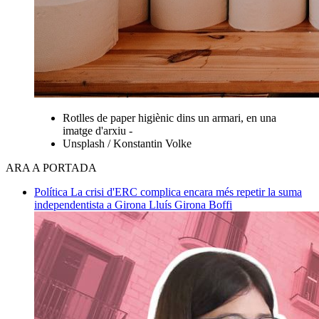
Rotlles de paper higiènic dins un armari, en una
imatge d'arxiu -
Unsplash / Konstantin Volke
ARA A PORTADA
Política
La crisi d'ERC complica encara més repetir la suma
independentista a Girona
Lluís Girona Boffi