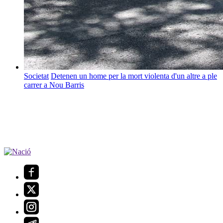
Societat
Detenen un home per la mort violenta d'un altre a ple
carrer a Nou Barris