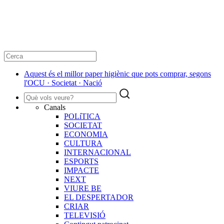
Aquest és el millor paper higiènic que pots comprar, segons
l'OCU · Societat · Nació
Canals
POLíTICA
SOCIETAT
ECONOMIA
CULTURA
INTERNACIONAL
ESPORTS
IMPACTE
NEXT
VIURE BE
EL DESPERTADOR
CRIAR
TELEVISIÓ