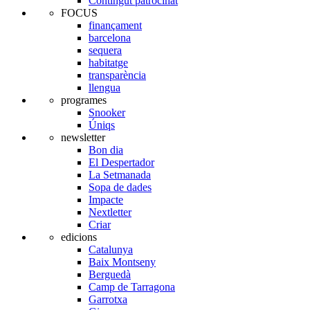
Contingut patrocinat
FOCUS
finançament
barcelona
sequera
habitatge
transparència
llengua
programes
Snooker
Úniqs
newsletter
Bon dia
El Despertador
La Setmanada
Sopa de dades
Impacte
Nextletter
Criar
edicions
Catalunya
Baix Montseny
Berguedà
Camp de Tarragona
Garrotxa