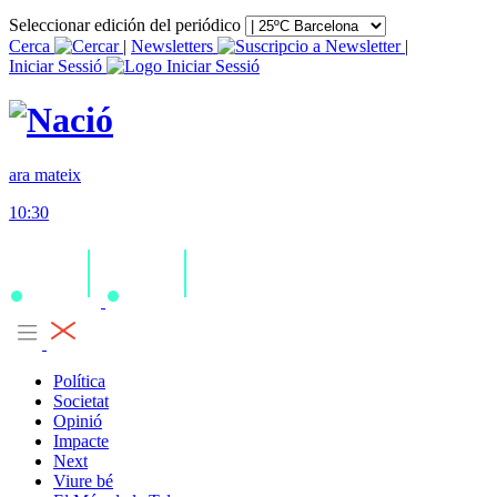
Seleccionar edición del periódico
Cerca
|
Newsletters
|
Iniciar Sessió
ara mateix
10:30
Política
Societat
Opinió
Impacte
Next
Viure bé