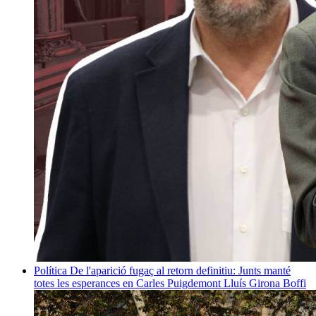
Política
De l'aparició fugaç al retorn definitiu: Junts manté
totes les esperances en Carles Puigdemont
Lluís Girona Boffi