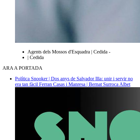
Agents dels Mossos d'Esquadra | Cedida -
| Cedida
ARA A PORTADA
Política
Snooker | Dos anys de Salvador Illa: unir i servir no
era tan fàcil
Ferran Casas i Manresa | Bernat Surroca Albet