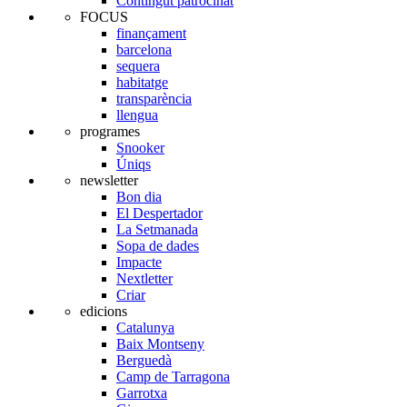
Contingut patrocinat
FOCUS
finançament
barcelona
sequera
habitatge
transparència
llengua
programes
Snooker
Úniqs
newsletter
Bon dia
El Despertador
La Setmanada
Sopa de dades
Impacte
Nextletter
Criar
edicions
Catalunya
Baix Montseny
Berguedà
Camp de Tarragona
Garrotxa