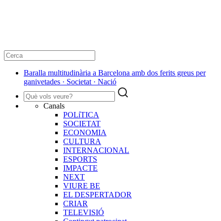
Baralla multitudinària a Barcelona amb dos ferits greus per
ganivetades · Societat · Nació
Canals
POLíTICA
SOCIETAT
ECONOMIA
CULTURA
INTERNACIONAL
ESPORTS
IMPACTE
NEXT
VIURE BE
EL DESPERTADOR
CRIAR
TELEVISIÓ