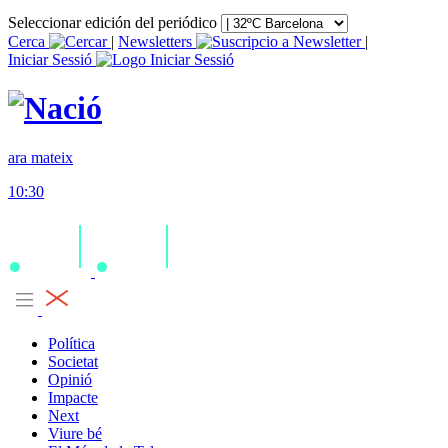
Seleccionar edición del periódico
Cerca
|
Newsletters
|
Iniciar Sessió
ara mateix
10:30
Política
Societat
Opinió
Impacte
Next
Viure bé