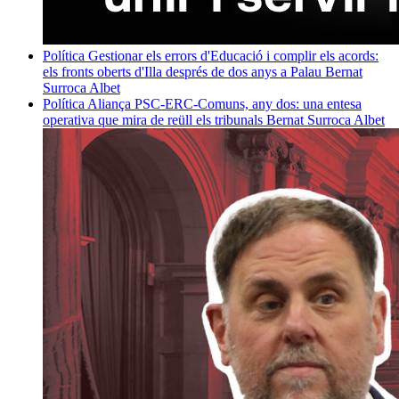
Política
Gestionar els errors d'Educació i complir els acords:
els fronts oberts d'Illa després de dos anys a Palau
Bernat
Surroca Albet
Política
Aliança PSC-ERC-Comuns, any dos: una entesa
operativa que mira de reüll els tribunals
Bernat Surroca Albet