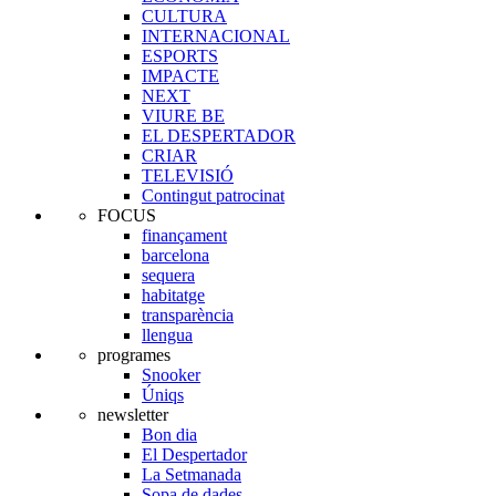
CULTURA
INTERNACIONAL
ESPORTS
IMPACTE
NEXT
VIURE BE
EL DESPERTADOR
CRIAR
TELEVISIÓ
Contingut patrocinat
FOCUS
finançament
barcelona
sequera
habitatge
transparència
llengua
programes
Snooker
Úniqs
newsletter
Bon dia
El Despertador
La Setmanada
Sopa de dades