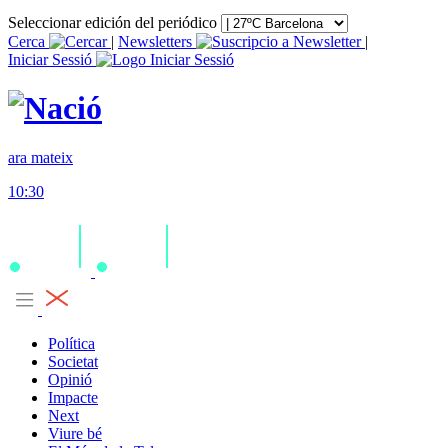
Seleccionar edición del periódico
Cerca
|
Newsletters
|
Iniciar Sessió
ara mateix
10:30
Política
Societat
Opinió
Impacte
Next
Viure bé