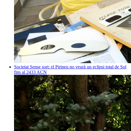
Societat
Sense sort: el Pirineu no veurà un eclipsi total de Sol
fins al 2433
ACN