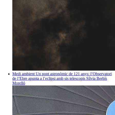
Medi ambient
Un pont astronòmic de 121 anys: l’Observatori
de l’Ebre apunta a l’eclipsi amb sis telescopis
Sílvia Berbís
Morelló