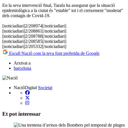
En la seva intervenció final, Tarafa ha assegurat que la situació
epidemiològica a la ciutat és "estable" tot i el creixement "moderat"
dels contagis de Covid-19.
[noticiadiari]2/208974[/noticiadiari]
[noticiadiari]2/208861[/noticiadiari]
[noticiadiari]2/208788[/noticiadiari]
[noticiadiari]2/208585[/noticiadiari]
[noticiadiari]2/205332[/noticiadiari]
Escull Nació com la teva font preferida de Google
Arxivat a
barcelona
NacióDigital
Societat
Et pot interessar