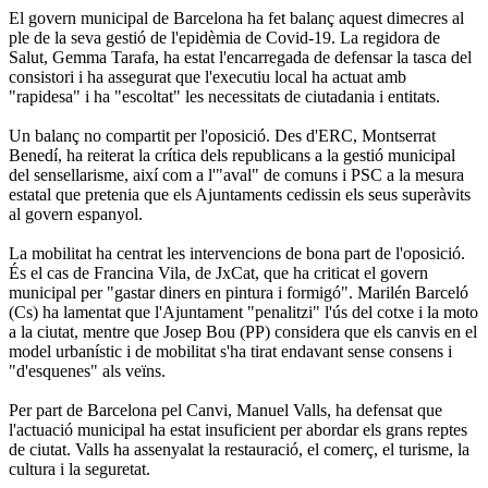
El govern municipal de Barcelona ha fet balanç aquest dimecres al
ple de la seva gestió de l'epidèmia de Covid-19. La regidora de
Salut, Gemma Tarafa, ha estat l'encarregada de defensar la tasca del
consistori i ha assegurat que l'executiu local ha actuat amb
"rapidesa" i ha "escoltat" les necessitats de ciutadania i entitats.
Un balanç no compartit per l'oposició. Des d'ERC, Montserrat
Benedí, ha reiterat la crítica dels republicans a la gestió municipal
del sensellarisme, així com a l'"aval" de comuns i PSC a la mesura
estatal que pretenia que els Ajuntaments cedissin els seus superàvits
al govern espanyol.
La mobilitat ha centrat les intervencions de bona part de l'oposició.
És el cas de Francina Vila, de JxCat, que ha criticat el govern
municipal per "gastar diners en pintura i formigó". Marilén Barceló
(Cs) ha lamentat que l'Ajuntament "penalitzi" l'ús del cotxe i la moto
a la ciutat, mentre que Josep Bou (PP) considera que els canvis en el
model urbanístic i de mobilitat s'ha tirat endavant sense consens i
"d'esquenes" als veïns.
Per part de Barcelona pel Canvi, Manuel Valls, ha defensat que
l'actuació municipal ha estat insuficient per abordar els grans reptes
de ciutat. Valls ha assenyalat la restauració, el comerç, el turisme, la
cultura i la seguretat.