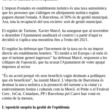
L'impost d'estades en establiments turístics és una taxa autonòmica
que les persones que s'allotgen en allotjaments turístics reglats
paguen durant l'estada. A Barcelona, el 50% és de gestió municipal.
Ara, tota la recaptació del nou recàrrec serà de gestió municipal.
El regidor de Turisme, Xavier Marcé, ha assegurat que al novembre
o desembre l'Ajuntament analitzarà el context i a partir d'aquí es
decidirà si s'aplica una moratòria fins a l'estiu del 2021.
El regidor ha defensat que l'increment de la taxa no és un impost
directe als establiments hotelers. "El model a tot Europa i al món és
que el turisme generi ingressos" ha defensat Marcé, responent a les
crítiques de l'oposició, que ha acusat l'Ajuntament de voler apujar
impostos al sector.
"És un acord perquè els seus beneficis vagin destinats a polítiques
que els beneficien", ha insistit Marcé. L'objectiu de Barcelona és
destinar la tasca turística a la promoció del turisme a la ciutat i a
esdeveniments festius i culturals com la Mercè, el Pride o el Festival
Grec. JxCat, Ciutadans, PP i Barcelona pel Canvi han votat en
contra de la mesura.
L'oposició suspèn la gestió de l'epidèmia