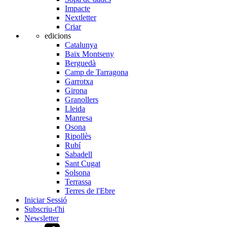
Impacte
Nextletter
Criar
edicions
Catalunya
Baix Montseny
Berguedà
Camp de Tarragona
Garrotxa
Girona
Granollers
Lleida
Manresa
Osona
Ripollès
Rubí
Sabadell
Sant Cugat
Solsona
Terrassa
Terres de l'Ebre
Iniciar Sessió
Subscriu-t'hi
Newsletter