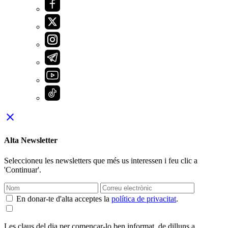
close
Alta Newsletter
Seleccioneu les newsletters que més us interessen i feu clic a
'Continuar'.
En donar-te d'alta acceptes la
política de privacitat
.
Les claus del dia per començar-lo ben informat, de dilluns a