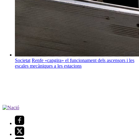
Societat
Renfe «capgira» el funcionament dels ascensors i les
escales mecàniques a les estacions