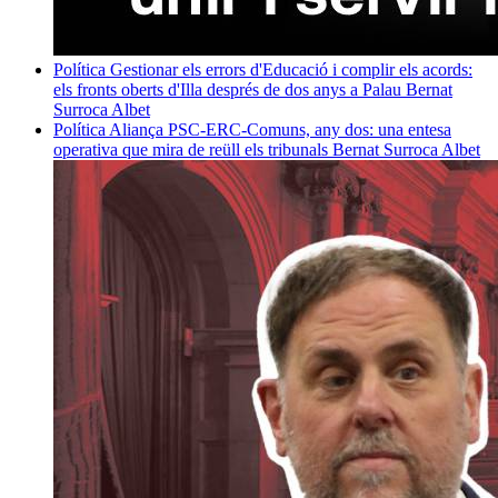
Política
Gestionar els errors d'Educació i complir els acords:
els fronts oberts d'Illa després de dos anys a Palau
Bernat
Surroca Albet
Política
Aliança PSC-ERC-Comuns, any dos: una entesa
operativa que mira de reüll els tribunals
Bernat Surroca Albet