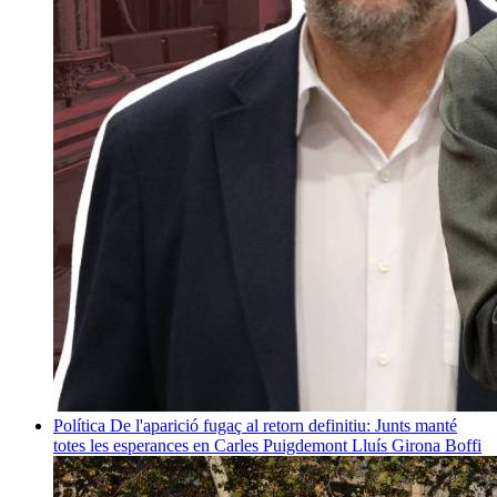
Política
De l'aparició fugaç al retorn definitiu: Junts manté
totes les esperances en Carles Puigdemont
Lluís Girona Boffi