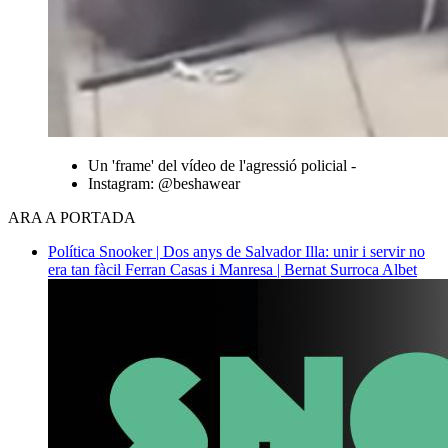
Un 'frame' del vídeo de l'agressió policial -
Instagram: @beshawear
ARA A PORTADA
Política
Snooker | Dos anys de Salvador Illa: unir i servir no
era tan fàcil
Ferran Casas i Manresa | Bernat Surroca Albet