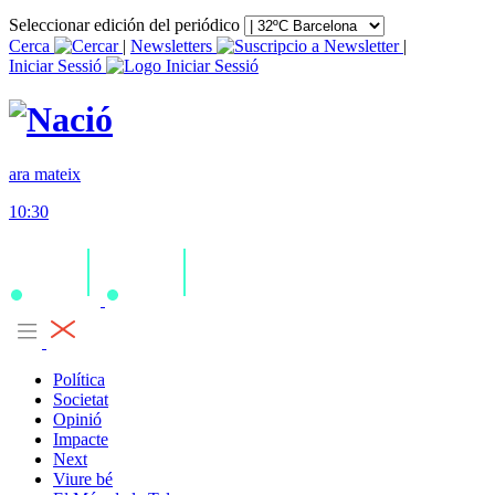
Seleccionar edición del periódico
Cerca
|
Newsletters
|
Iniciar Sessió
ara mateix
10:30
Política
Societat
Opinió
Impacte
Next
Viure bé