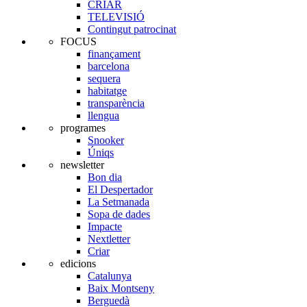
CRIAR
TELEVISIÓ
Contingut patrocinat
FOCUS
finançament
barcelona
sequera
habitatge
transparència
llengua
programes
Snooker
Úniqs
newsletter
Bon dia
El Despertador
La Setmanada
Sopa de dades
Impacte
Nextletter
Criar
edicions
Catalunya
Baix Montseny
Berguedà