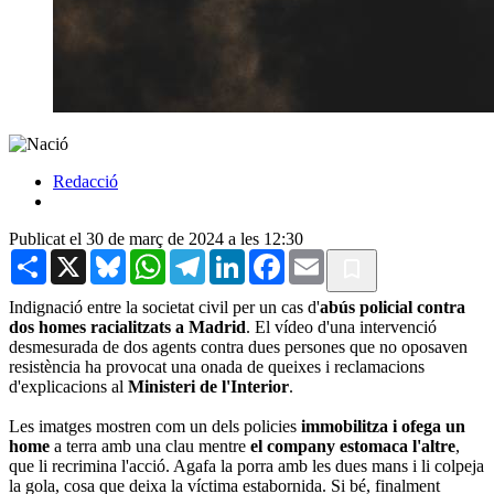
Redacció
Publicat el 30 de març de 2024 a les 12:30
Share
X
Bluesky
WhatsApp
Telegram
LinkedIn
Facebook
Email
Indignació entre la societat civil per un cas d'
abús policial contra
dos homes racialitzats a Madrid
. El vídeo d'una intervenció
desmesurada de dos agents contra dues persones que no oposaven
resistència ha provocat una onada de queixes i reclamacions
d'explicacions al
Ministeri de l'Interior
.
Les imatges mostren com un dels policies
immobilitza i ofega un
home
a terra amb una clau mentre
el company estomaca l'altre
,
que li recrimina l'acció. Agafa la porra amb les dues mans i li colpeja
la gola, cosa que deixa la víctima estabornida. Si bé, finalment