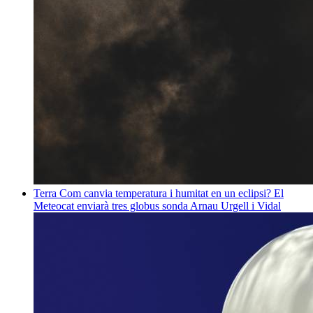
Terra
Com canvia temperatura i humitat en un eclipsi? El
Meteocat enviarà tres globus sonda
Arnau Urgell i Vidal