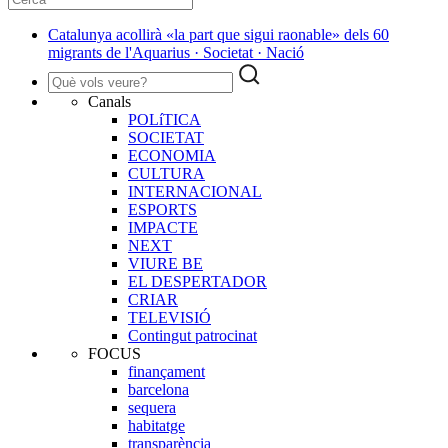
Catalunya acollirà «la part que sigui raonable» dels 60
migrants de l'Aquarius · Societat · Nació
Canals
POLíTICA
SOCIETAT
ECONOMIA
CULTURA
INTERNACIONAL
ESPORTS
IMPACTE
NEXT
VIURE BE
EL DESPERTADOR
CRIAR
TELEVISIÓ
Contingut patrocinat
FOCUS
finançament
barcelona
sequera
habitatge
transparència