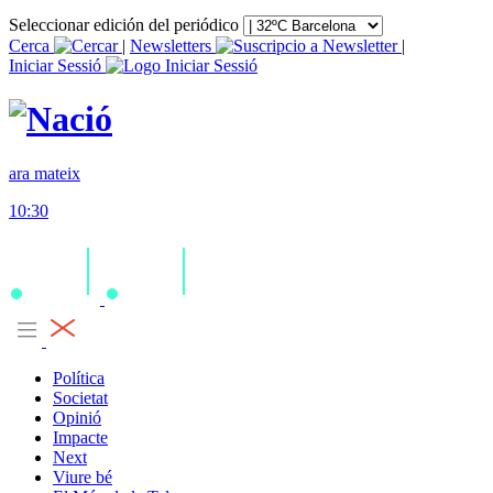
Seleccionar edición del periódico
Cerca
|
Newsletters
|
Iniciar Sessió
ara mateix
10:30
Política
Societat
Opinió
Impacte
Next
Viure bé