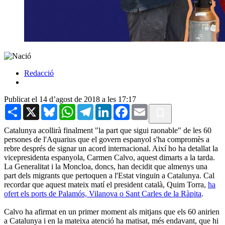
Redacció
Publicat el 14 d’agost de 2018 a les 17:17
Share
X
Bluesky
WhatsApp
Telegram
LinkedIn
Facebook
Email
Catalunya acollirà finalment "la part que sigui raonable" de les 60
persones de l'Aquarius que el govern espanyol s'ha compromès a
rebre després de signar un acord internacional. Així ho ha detallat la
vicepresidenta espanyola, Carmen Calvo, aquest dimarts a la tarda.
La Generalitat i la Moncloa, doncs, han decidit que almenys una
part dels migrants que pertoquen a l'Estat vinguin a Catalunya. Cal
recordar que aquest mateix matí el president català, Quim Torra,
ha
ofert els ports de Palamós, Vilanova o Sant Carles de la Ràpita
.
Calvo ha afirmat en un primer moment als mitjans que els 60 anirien
a Catalunya i en la mateixa atenció ha matisat, més endavant, que hi