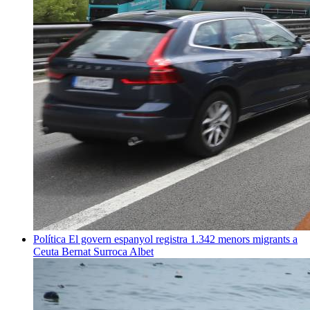
Política
El govern espanyol registra 1.342 menors migrants a
Ceuta
Bernat Surroca Albet