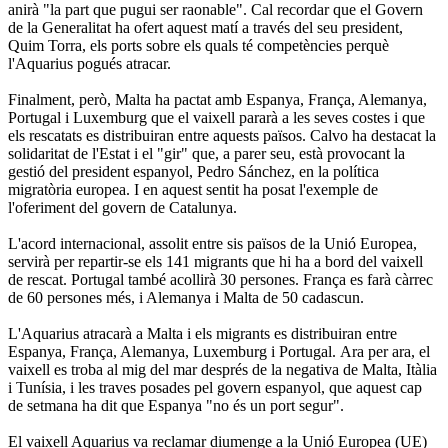
anirà "la part que pugui ser raonable". Cal recordar que el Govern
de la Generalitat ha ofert aquest matí a través del seu president,
Quim Torra, els ports sobre els quals té competències perquè
l'Aquarius pogués atracar.
Finalment, però, Malta ha pactat amb Espanya, França, Alemanya,
Portugal i Luxemburg que el vaixell pararà a les seves costes i que
els rescatats es distribuiran entre aquests països. Calvo ha destacat la
solidaritat de l'Estat i el "gir" que, a parer seu, està provocant la
gestió del president espanyol, Pedro Sánchez, en la política
migratòria europea. I en aquest sentit ha posat l'exemple de
l'oferiment del govern de Catalunya.
L'acord internacional, assolit entre sis països de la Unió Europea,
servirà per repartir-se els 141 migrants que hi ha a bord del vaixell
de rescat. Portugal també acollirà 30 persones. França es farà càrrec
de 60 persones més, i Alemanya i Malta de 50 cadascun.
L'Aquarius atracarà a Malta i els migrants es distribuiran entre
Espanya, França, Alemanya, Luxemburg i Portugal. Ara per ara, el
vaixell es troba al mig del mar després de la negativa de Malta, Itàlia
i Tunísia, i les traves posades pel govern espanyol, que aquest cap
de setmana ha dit que Espanya "no és un port segur".
El vaixell Aquarius va reclamar diumenge a la Unió Europea (UE)