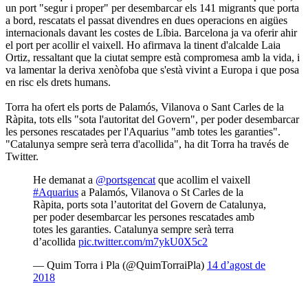
un port "segur i proper" per desembarcar els 141 migrants que porta
a bord, rescatats el passat divendres en dues operacions en aigües
internacionals davant les costes de Líbia. Barcelona ja va oferir ahir
el port per acollir el vaixell. Ho afirmava la tinent d'alcalde Laia
Ortiz, ressaltant que la ciutat sempre està compromesa amb la vida, i
va lamentar la deriva xenòfoba que s'està vivint a Europa i que posa
en risc els drets humans.
Torra ha ofert els ports de Palamós, Vilanova o Sant Carles de la
Ràpita, tots ells "sota l'autoritat del Govern", per poder desembarcar
les persones rescatades per l'Aquarius "amb totes les garanties".
"Catalunya sempre serà terra d'acollida", ha dit Torra ha través de
Twitter.
He demanat a
@portsgencat
que acollim el vaixell
#Aquarius
a Palamós, Vilanova o St Carles de la
Ràpita, ports sota l’autoritat del Govern de Catalunya,
per poder desembarcar les persones rescatades amb
totes les garanties. Catalunya sempre serà terra
d’acollida
pic.twitter.com/m7ykU0X5c2
— Quim Torra i Pla (@QuimTorraiPla)
14 d’agost de
2018