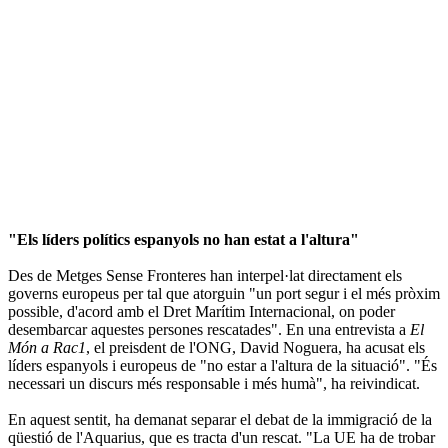
"Els líders polítics espanyols no han estat a l'altura"
Des de Metges Sense Fronteres han interpel·lat directament els
governs europeus per tal que atorguin "un port segur i el més pròxim
possible, d'acord amb el Dret Marítim Internacional, on poder
desembarcar aquestes persones rescatades". En una entrevista a
El
Món a Rac1
, el preisdent de l'ONG, David Noguera, ha acusat els
líders espanyols i europeus de "no estar a l'altura de la situació". "És
necessari un discurs més responsable i més humà", ha reivindicat.
En aquest sentit, ha demanat separar el debat de la immigració de la
qüestió de l'Aquarius, que es tracta d'un rescat. "La UE ha de trobar