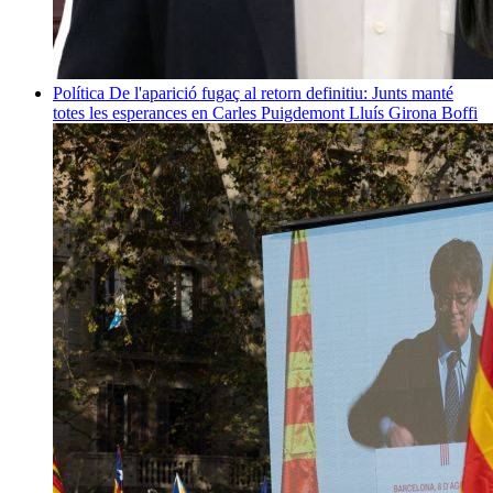
Política
De l'aparició fugaç al retorn definitiu: Junts manté
totes les esperances en Carles Puigdemont
Lluís Girona Boffi