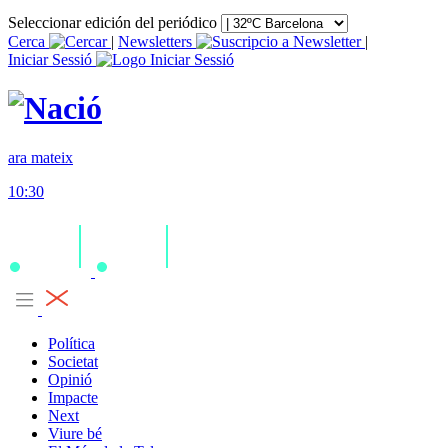
Seleccionar edición del periódico
Cerca
|
Newsletters
|
Iniciar Sessió
ara mateix
10:30
Política
Societat
Opinió
Impacte
Next
Viure bé