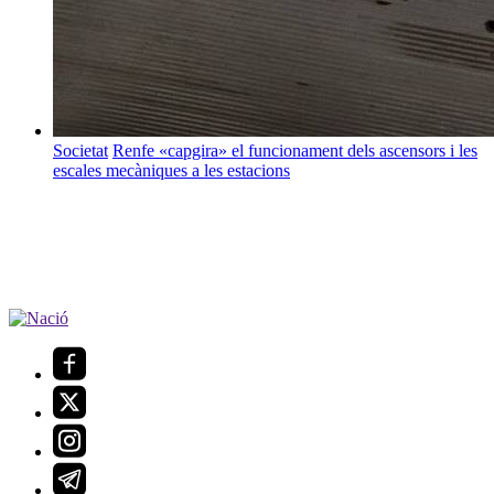
Societat
Renfe «capgira» el funcionament dels ascensors i les
escales mecàniques a les estacions