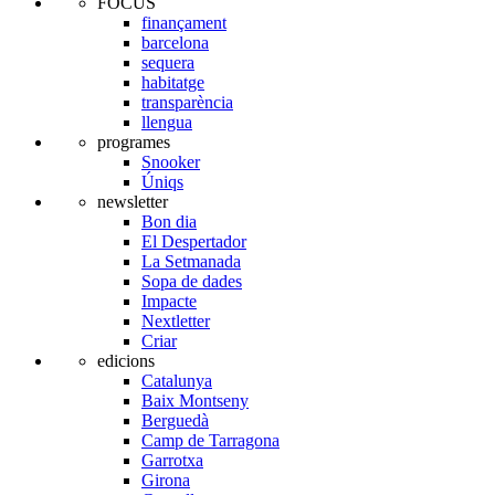
FOCUS
finançament
barcelona
sequera
habitatge
transparència
llengua
programes
Snooker
Úniqs
newsletter
Bon dia
El Despertador
La Setmanada
Sopa de dades
Impacte
Nextletter
Criar
edicions
Catalunya
Baix Montseny
Berguedà
Camp de Tarragona
Garrotxa
Girona