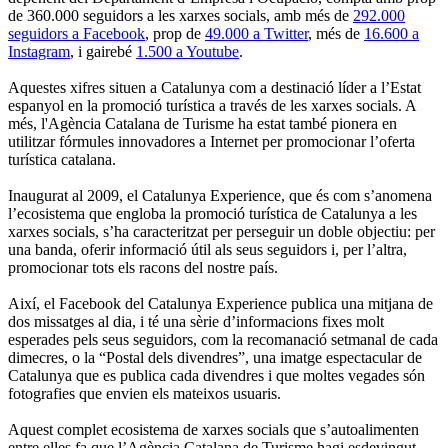
de 360.000 seguidors a les xarxes socials, amb més de
292.000
seguidors a Facebook
, prop de
49.000 a Twitter
, més de
16.600 a
Instagram
, i gairebé
1.500 a Youtube
.
Aquestes xifres situen a Catalunya com a destinació líder a l’Estat
espanyol en la promoció turística a través de les xarxes socials. A
més, l'Agència Catalana de Turisme ha estat també pionera en
utilitzar fórmules innovadores a Internet per promocionar l’oferta
turística catalana.
Inaugurat al 2009, el Catalunya Experience, que és com s’anomena
l’ecosistema que engloba la promoció turística de Catalunya a les
xarxes socials, s’ha caracteritzat per perseguir un doble objectiu: per
una banda, oferir informació útil als seus seguidors i, per l’altra,
promocionar tots els racons del nostre país.
Així, el Facebook del Catalunya Experience publica una mitjana de
dos missatges al dia, i té una sèrie d’informacions fixes molt
esperades pels seus seguidors, com la recomanació setmanal de cada
dimecres, o la “Postal dels divendres”, una imatge espectacular de
Catalunya que es publica cada divendres i que moltes vegades són
fotografies que envien els mateixos usuaris.
Aquest complet ecosistema de xarxes socials que s’autoalimenten
entre elles fa que l’Agència Catalana de Turisme hagi esdevingut