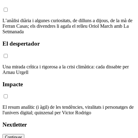
L’anàlisi diària i algunes curiositats, de dilluns a dijous, de la mà de
Ferran Casas; els divendres li agafa el relleu Oriol March amb La
Setmanada
El despertador
Una mirada crítica i rigorosa a la crisi climàtica: cada dissabte per
Arnau Urgell
Impacte
El resum analític (i àgil) de les tendències, viralitats i personatges de
l'univers digital; quinzenal per Victor Rodrigo
Nextletter
Continuar