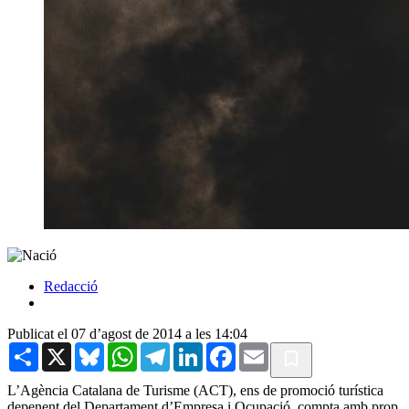
Redacció
Publicat el 07 d’agost de 2014 a les 14:04
Share
X
Bluesky
WhatsApp
Telegram
LinkedIn
Facebook
Email
L’Agència Catalana de Turisme (ACT), ens de promoció turística
depenent del Departament d’Empresa i Ocupació, compta amb prop