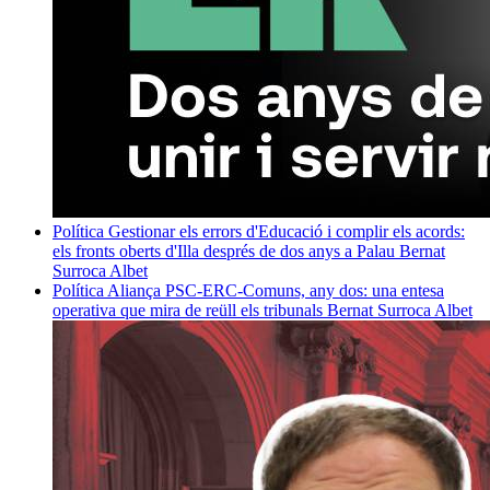
Política
Gestionar els errors d'Educació i complir els acords:
els fronts oberts d'Illa després de dos anys a Palau
Bernat
Surroca Albet
Política
Aliança PSC-ERC-Comuns, any dos: una entesa
operativa que mira de reüll els tribunals
Bernat Surroca Albet