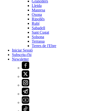
Granollers
Lleida
Manresa
Osona
Ripollès
Rubí
Sabadell
Sant Cugat
Solsona
Terrassa
Terres de l'Ebre
Iniciar Sessió
Subscriu-t'hi
Newsletter