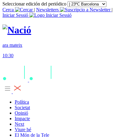
Seleccionar edición del periódico
Cerca
|
Newsletters
|
Iniciar Sessió
ara mateix
10:30
Política
Societat
Opinió
Impacte
Next
Viure bé
El Món de la Tele