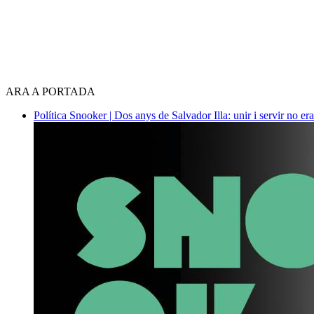
ARA A PORTADA
Política
Snooker | Dos anys de Salvador Illa: unir i servir no era