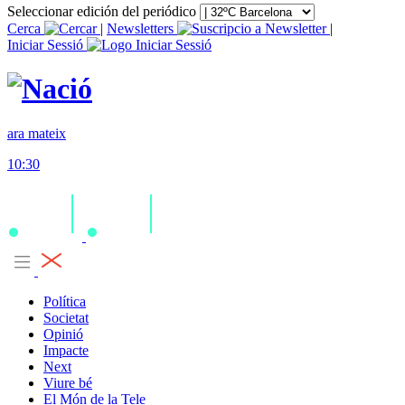
Seleccionar edición del periódico
Cerca
|
Newsletters
|
Iniciar Sessió
ara mateix
10:30
Política
Societat
Opinió
Impacte
Next
Viure bé
El Món de la Tele