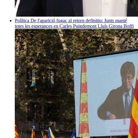
Política
De l'aparició fugaç al retorn definitiu: Junts manté
totes les esperances en Carles Puigdemont
Lluís Girona Boffi