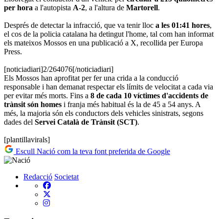
per hora
a l'autopista
A-2
, a l'altura de
Martorell
.
Després de detectar la infracció, que va tenir lloc
a les 01:41 hores
,
el cos de la policia catalana ha detingut l'home, tal com han informat
els mateixos Mossos en una publicació a X, recollida per Europa
Press.
[noticiadiari]2/264076[/noticiadiari]
Els Mossos han aprofitat per fer una crida a la conducció
responsable i han demanat respectar els límits de velocitat a cada via
per evitar més morts. Fins a
8 de cada 10 víctimes d'accidents de
trànsit són homes
i franja més habitual és la de 45 a 54 anys. A
més, la majoria són els conductors dels vehicles sinistrats, segons
dades del
Servei Català de Trànsit (SCT)
.
[plantillavirals]
Escull Nació com la teva font preferida de Google
Redacció
Societat