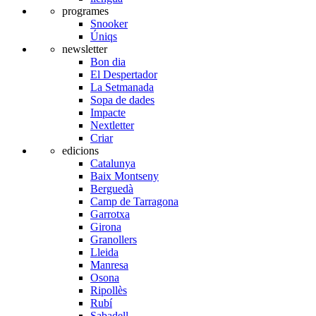
programes
Snooker
Úniqs
newsletter
Bon dia
El Despertador
La Setmanada
Sopa de dades
Impacte
Nextletter
Criar
edicions
Catalunya
Baix Montseny
Berguedà
Camp de Tarragona
Garrotxa
Girona
Granollers
Lleida
Manresa
Osona
Ripollès
Rubí
Sabadell