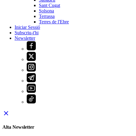
Sant Cugat
Solsona
Terrassa
Terres de l'Ebre
Iniciar Sessió
Subscriu-t'hi
Newsletter
close
Alta Newsletter