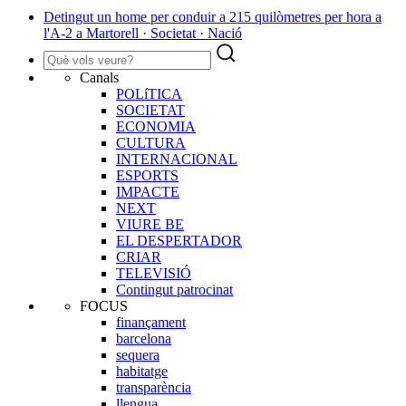
Detingut un home per conduir a 215 quilòmetres per hora a
l'A-2 a Martorell · Societat · Nació
Canals
POLíTICA
SOCIETAT
ECONOMIA
CULTURA
INTERNACIONAL
ESPORTS
IMPACTE
NEXT
VIURE BE
EL DESPERTADOR
CRIAR
TELEVISIÓ
Contingut patrocinat
FOCUS
finançament
barcelona
sequera
habitatge
transparència
llengua