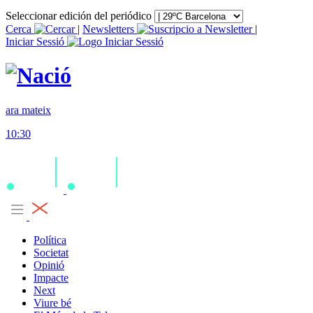
Seleccionar edición del periódico
Cerca
|
Newsletters
|
Iniciar Sessió
ara mateix
10:30
Política
Societat
Opinió
Impacte
Next
Viure bé