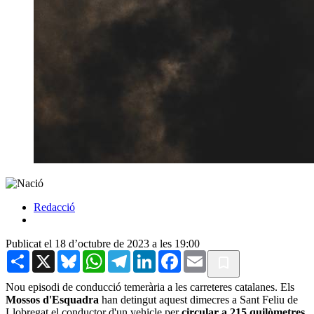
Redacció
Publicat el 18 d’octubre de 2023 a les 19:00
Share
X
Bluesky
WhatsApp
Telegram
LinkedIn
Facebook
Email
Nou episodi de conducció temerària a les carreteres catalanes. Els
Mossos d'Esquadra
han detingut aquest dimecres a Sant Feliu de
Llobregat el conductor d'un vehicle per
circular a 215 quilòmetres