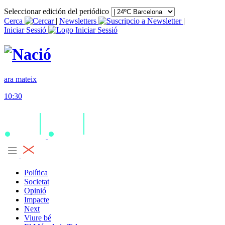
Seleccionar edición del periódico
Cerca
|
Newsletters
|
Iniciar Sessió
ara mateix
10:30
Política
Societat
Opinió
Impacte
Next
Viure bé