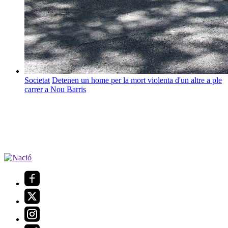
Societat
Detenen un home per la mort violenta d'un altre a ple
carrer a Nou Barris