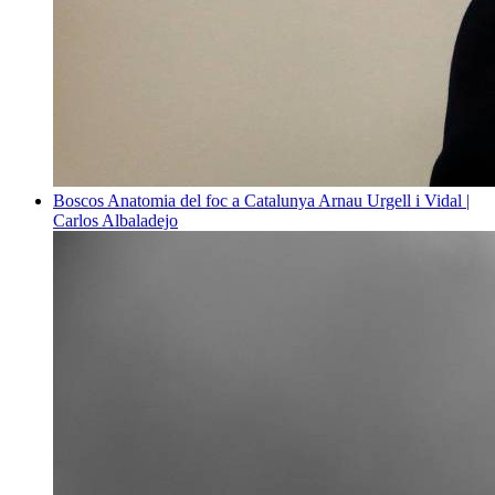
Boscos
Anatomia del foc a Catalunya
Arnau Urgell i Vidal |
Carlos Albaladejo