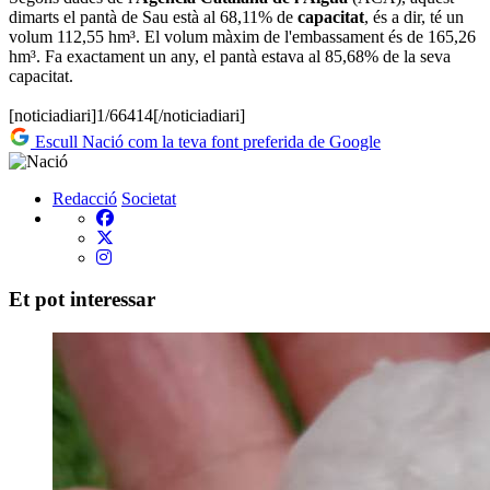
dimarts el pantà de Sau està al 68,11% de
capacitat
, és a dir, té un
volum 112,55 hm³. El volum màxim de l'embassament és de 165,26
hm³. Fa exactament un any, el pantà estava al 85,68% de la seva
capacitat.
[noticiadiari]1/66414[/noticiadiari]
Escull Nació com la teva font preferida de Google
Redacció
Societat
Et pot interessar