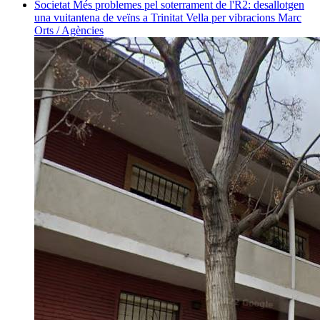
Societat
Més problemes pel soterrament de l'R2: desallotgen
una vuitantena de veïns a Trinitat Vella per vibracions
Marc
Orts / Agències