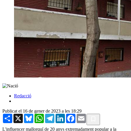
Redacció
Publicat el 16 de gener de 2023 a les 18:29
Share
X
Bluesky
WhatsApp
Telegram
LinkedIn
Facebook
Email
L'influencer mallorquí de 20 anys extremadament popular a la