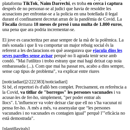
plataforma
TikTok
,
Naim Darrechi
, es troba
en cerca i captura
després de no personar-se al judici que havia de resoldre les
acusacions per enfrontar-se a la policia en una botellada il·legal
durant el confinament decretat arran de la pandèmia de Covid. La
Fiscalia
demana
18 mesos de presó i una multa de 1.800 euros
,
una pena que ara podria incrementar-se.
El jove es caracteritza per anar sempre de la mà de la polèmica. La
més sonada i que li va comportar un major rebuig social és la
referent a les declaracions en què assegurava que
ejacula dins les
seves parelles sense avisar
perquè no li agrada tenir sexe amb
condó. "Mai l'utilitzo i trobo estrany que mai hagi deixat cap noia
embarassada (...). Com que mai ha passat res, acabo a dins sempre,
sense cap tipus de problema", va explicar entre riures
[noticiadiari]2/222383[/noticiadiari]
Si bé, el repertori és d'allò ben complet. Precisament, en referència a
la Covid,
va titllar de "borregos" les persones vacunades
i va
acusar-les de fer-ho, simplement, "per poder entrar als
llocs". L’influencer va voler deixar clar que ell no s’ha vacunat ni
pensa fer-ho. A més a més, va assenyalar que “les persones
vacunades i no vacunades es contagien igual” perquè l’"eficàcia no
està demostrada".
[plantillavirals]