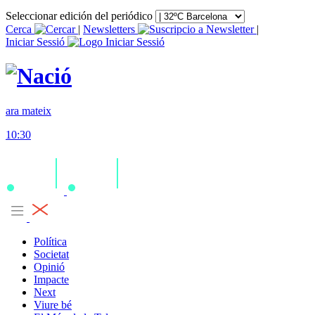
Seleccionar edición del periódico
Cerca
|
Newsletters
|
Iniciar Sessió
ara mateix
10:30
Política
Societat
Opinió
Impacte
Next
Viure bé