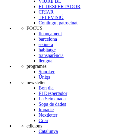
VIURE BE
EL DESPERTADOR
CRIAR
TELEVISIÓ
Contingut patrocinat
FOCUS
finançament
barcelona
sequera
habitatge
transparència
llengua
programes
Snooker
Úniqs
newsletter
Bon dia
El Despertador
La Setmanada
Sopa de dades
Impacte
Nextletter
Criar
edicions
Catalunya