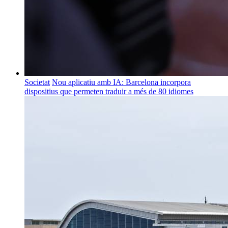
Societat
Nou aplicatiu amb IA: Barcelona incorpora
dispositius que permeten traduir a més de 80 idiomes