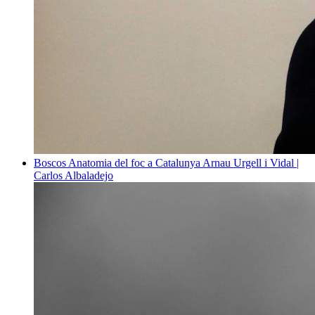
Boscos
Anatomia del foc a Catalunya
Arnau Urgell i Vidal |
Carlos Albaladejo