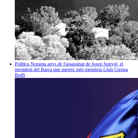
Política
Noranta anys de l'assassinat de Josep Sunyol, el
president del Barça que mereix més memòria
Lluís Girona
Boffi