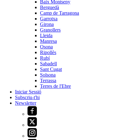
Baix Montseny
Berguedà
Camp de Tarragona
Garrotxa
Girona
Granollers
Lleida
Manresa
Osona
Ripollès
Rubí
Sabadell
Sant Cugat
Solsona
Terrassa
Terres de l'Ebre
Iniciar Sessió
Subscriu-t'hi
Newsletter