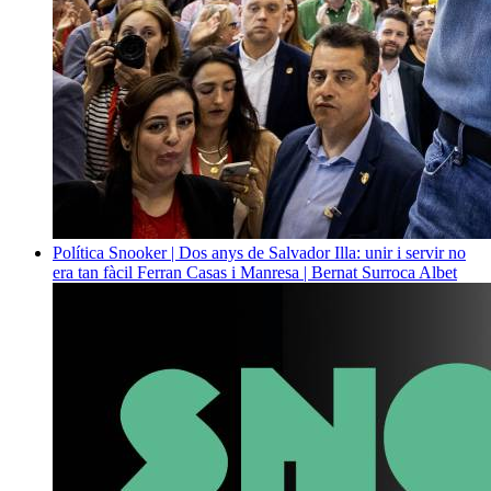
Política
Snooker | Dos anys de Salvador Illa: unir i servir no
era tan fàcil
Ferran Casas i Manresa | Bernat Surroca Albet