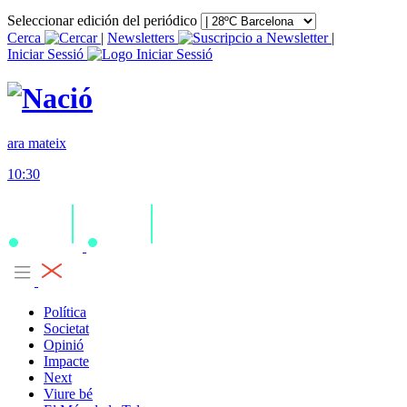
Seleccionar edición del periódico
Cerca
|
Newsletters
|
Iniciar Sessió
ara mateix
10:30
Política
Societat
Opinió
Impacte
Next
Viure bé