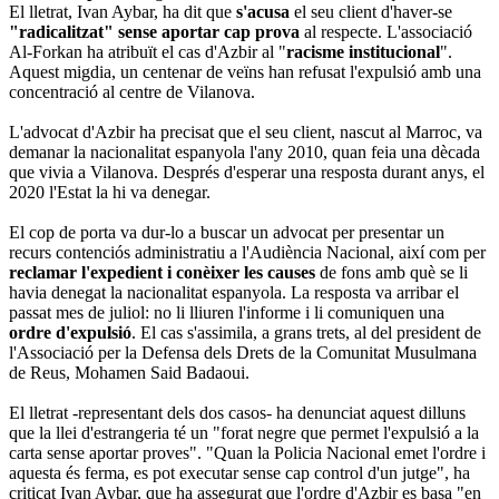
El lletrat, Ivan Aybar, ha dit que
s'acusa
el seu client d'haver-se
"radicalitzat" sense aportar cap prova
al respecte. L'associació
Al-Forkan ha atribuït el cas d'Azbir al "
racisme institucional
".
Aquest migdia, un centenar de veïns han refusat l'expulsió amb una
concentració al centre de Vilanova.
L'advocat d'Azbir ha precisat que el seu client, nascut al Marroc, va
demanar la nacionalitat espanyola l'any 2010, quan feia una dècada
que vivia a Vilanova. Després d'esperar una resposta durant anys, el
2020 l'Estat la hi va denegar.
El cop de porta va dur-lo a buscar un advocat per presentar un
recurs contenciós administratiu a l'Audiència Nacional, així com per
reclamar l'expedient i conèixer les causes
de fons amb què se li
havia denegat la nacionalitat espanyola. La resposta va arribar el
passat mes de juliol: no li lliuren l'informe i li comuniquen una
ordre d'expulsió
. El cas s'assimila, a grans trets, al del president de
l'Associació per la Defensa dels Drets de la Comunitat Musulmana
de Reus, Mohamen Said Badaoui.
El lletrat -representant dels dos casos- ha denunciat aquest dilluns
que la llei d'estrangeria té un "forat negre que permet l'expulsió a la
carta sense aportar proves". "Quan la Policia Nacional emet l'ordre i
aquesta és ferma, es pot executar sense cap control d'un jutge", ha
criticat Ivan Aybar, que ha assegurat que l'ordre d'Azbir es basa "en