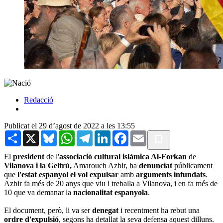
Redacció
Publicat el 29 d’agost de 2022 a les 13:55
Share
X
Bluesky
WhatsApp
Telegram
LinkedIn
Facebook
Email
El
president
de l'
associació cultural islàmica Al-Forkan
de
Vilanova i la Geltrú,
Amarouch Azbir, ha
denunciat
públicament
que
l'estat espanyol el vol expulsar
amb
arguments infundats
.
Azbir fa més de 20 anys que viu i treballa a Vilanova, i en fa més de
10 que va demanar la
nacionalitat espanyola
.
El document, però, li va ser
denegat
i recentment ha rebut una
ordre d'expulsió
, segons ha detallat la seva defensa aquest dilluns.