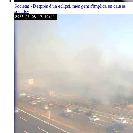
Societat
«Després d'un eclipsi, més gent s'implica en causes
socials»