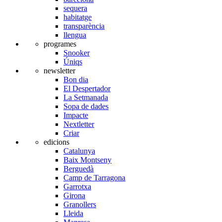
sequera
habitatge
transparència
llengua
programes
Snooker
Úniqs
newsletter
Bon dia
El Despertador
La Setmanada
Sopa de dades
Impacte
Nextletter
Criar
edicions
Catalunya
Baix Montseny
Berguedà
Camp de Tarragona
Garrotxa
Girona
Granollers
Lleida