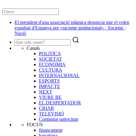
El president d'una associació islàmica denuncia que el volen
expulsar d'Espanya per «racisme institucional» · Societat ·
Nació
Canals
POLíTICA
SOCIETAT
ECONOMIA
CULTURA
INTERNACIONAL
ESPORTS
IMPACTE
NEXT
VIURE BE
EL DESPERTADOR
CRIAR
TELEVISIÓ
Contingut patrocinat
FOCUS
finançament
barcelona