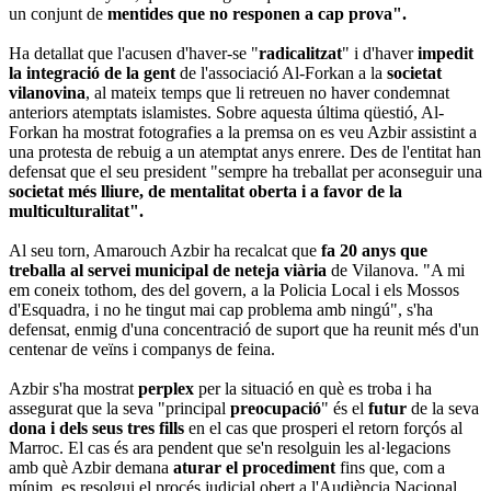
un conjunt de
mentides que no responen a cap prova".
Ha detallat que l'acusen d'haver-se "
radicalitzat
" i d'haver
impedit
la integració de la gent
de l'associació Al-Forkan a la
societat
vilanovina
, al mateix temps que li retreuen no haver condemnat
anteriors atemptats islamistes. Sobre aquesta última qüestió, Al-
Forkan ha mostrat fotografies a la premsa on es veu Azbir assistint a
una protesta de rebuig a un atemptat anys enrere. Des de l'entitat han
defensat que el seu president "sempre ha treballat per aconseguir una
societat més lliure, de mentalitat oberta i a favor de la
multiculturalitat".
Al seu torn, Amarouch Azbir ha recalcat que
fa 20 anys que
treballa al servei municipal de neteja viària
de Vilanova. "A mi
em coneix tothom, des del govern, a la Policia Local i els Mossos
d'Esquadra, i no he tingut mai cap problema amb ningú", s'ha
defensat, enmig d'una concentració de suport que ha reunit més d'un
centenar de veïns i companys de feina.
Azbir s'ha mostrat
perplex
per la situació en què es troba i ha
assegurat que la seva "principal
preocupació
" és el
futur
de la seva
dona i dels seus tres fills
en el cas que prosperi el retorn forçós al
Marroc. El cas és ara pendent que se'n resolguin les al·legacions
amb què Azbir demana
aturar el procediment
fins que, com a
mínim, es resolgui el procés judicial obert a l'Audiència Nacional