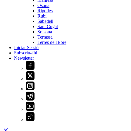
Manresa
Osona
Ripollès
Rubí
Sabadell
Sant Cugat
Solsona
Terrassa
Terres de l'Ebre
Iniciar Sessió
Subscriu-t'hi
Newsletter
close