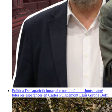
Política
De l'aparició fugaç al retorn definitiu: Junts manté
totes les esperances en Carles Puigdemont
Lluís Girona Boffi