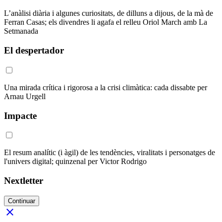
L’anàlisi diària i algunes curiositats, de dilluns a dijous, de la mà de
Ferran Casas; els divendres li agafa el relleu Oriol March amb La
Setmanada
El despertador
Una mirada crítica i rigorosa a la crisi climàtica: cada dissabte per
Arnau Urgell
Impacte
El resum analític (i àgil) de les tendències, viralitats i personatges de
l'univers digital; quinzenal per Victor Rodrigo
Nextletter
Continuar
close