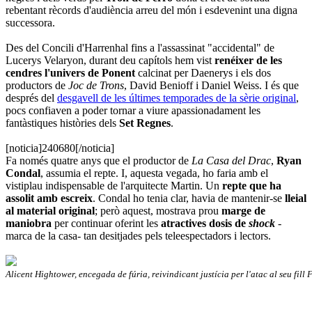
rebentant rècords d'audiència arreu del món i esdevenint una digna
successora.
Des del Concili d'Harrenhal fins a l'assassinat "accidental" de
Lucerys Velaryon, durant deu capítols hem vist
renéixer de les
cendres l'univers de Ponent
calcinat per Daenerys i els dos
productors de
Joc de Trons
, David Benioff i Daniel Weiss. I és que
després del
desgavell de les últimes temporades de la sèrie original
,
pocs confiaven a poder tornar a viure apassionadament les
fantàstiques històries dels
Set Regnes
.
[noticia]240680[/noticia]
Fa només quatre anys que el productor de
La Casa del Drac
,
Ryan
Condal
, assumia el repte. I, aquesta vegada, ho faria amb el
vistiplau indispensable de l'arquitecte Martin. Un
repte que ha
assolit amb escreix
. Condal ho tenia clar, havia de mantenir-se
lleial
al material original
; però aquest, mostrava prou
marge de
maniobra
per continuar oferint les
atractives dosis de
shock
-
marca de la casa- tan desitjades pels teleespectadors i lectors.
Alicent Hightower, encegada de fúria, reivindicant justícia per l'atac al seu fill