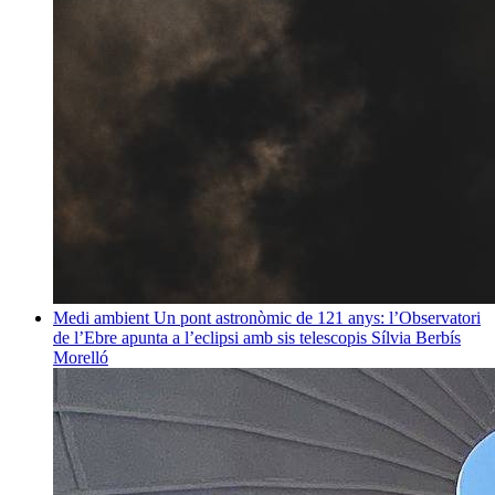
Medi ambient
Un pont astronòmic de 121 anys: l’Observatori
de l’Ebre apunta a l’eclipsi amb sis telescopis
Sílvia Berbís
Morelló