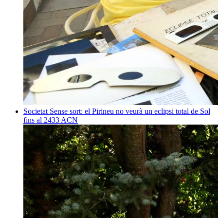
Societat
Sense sort: el Pirineu no veurà un eclipsi total de Sol
fins al 2433
ACN