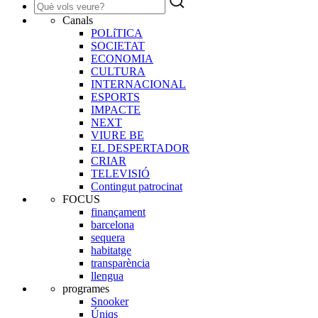
Canals
POLíTICA
SOCIETAT
ECONOMIA
CULTURA
INTERNACIONAL
ESPORTS
IMPACTE
NEXT
VIURE BE
EL DESPERTADOR
CRIAR
TELEVISIÓ
Contingut patrocinat
FOCUS
finançament
barcelona
sequera
habitatge
transparència
llengua
programes
Snooker
Úniqs