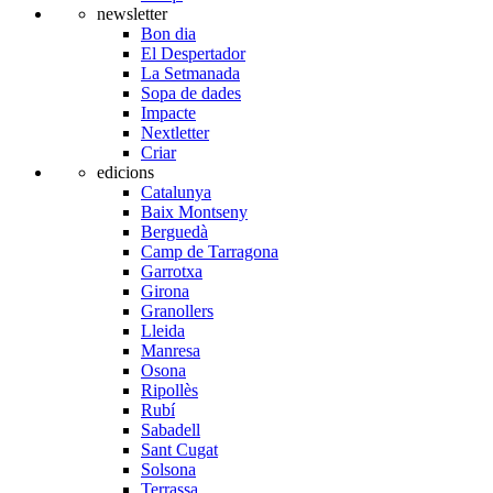
newsletter
Bon dia
El Despertador
La Setmanada
Sopa de dades
Impacte
Nextletter
Criar
edicions
Catalunya
Baix Montseny
Berguedà
Camp de Tarragona
Garrotxa
Girona
Granollers
Lleida
Manresa
Osona
Ripollès
Rubí
Sabadell
Sant Cugat
Solsona
Terrassa