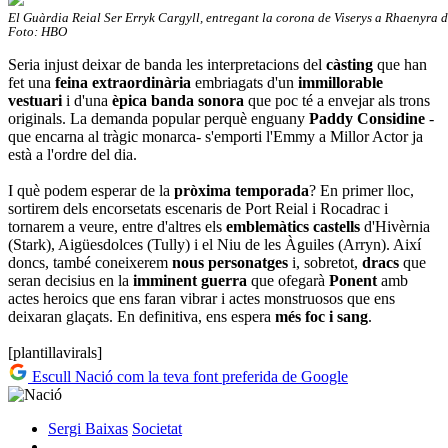
El Guàrdia Reial Ser Erryk Cargyll, entregant la corona de Viserys a Rhaenyra d
Foto: HBO
Seria injust deixar de banda les interpretacions del
càsting
que han
fet una
feina extraordinària
embriagats d'un
immillorable
vestuari
i d'una
èpica banda sonora
que poc té a envejar als trons
originals. La demanda popular perquè enguany
Paddy Considine
-
que encarna al tràgic monarca- s'emporti l'Emmy a Millor Actor ja
està a l'ordre del dia.
I què podem esperar de la
pròxima temporada
? En primer lloc,
sortirem dels encorsetats escenaris de Port Reial i Rocadrac i
tornarem a veure, entre d'altres els
emblemàtics castells
d'Hivèrnia
(Stark), Aigüesdolces (Tully) i el Niu de les Àguiles (Arryn). Així
doncs, també coneixerem
nous personatges
i, sobretot,
dracs
que
seran decisius en la
imminent guerra
que ofegarà
Ponent
amb
actes heroics que ens faran vibrar i actes monstruosos que ens
deixaran glaçats. En definitiva, ens espera
més foc i sang
.
[plantillavirals]
Escull Nació com la teva font preferida de Google
Sergi Baixas
Societat