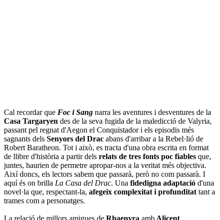
Cal recordar que
Foc i Sang
narra les aventures i desventures de la
Casa Targaryen
des de la seva fugida de la maledicció de Valyria,
passant pel regnat d'Aegon el Conquistador i els episodis més
sagnants dels
Senyors del Drac
abans d'arribar a la Rebel·lió de
Robert Baratheon. Tot i això, es tracta d'una obra escrita en format
de llibre d'història a partir dels
relats de tres fonts poc fiables
que,
juntes, haurien de permetre apropar-nos a la veritat més objectiva.
Així doncs, els lectors sabem que passarà, però no com passarà. I
aquí és on brilla
La Casa del Drac
. Una
fidedigna adaptació
d'una
novel·la que, respectant-la,
afegeix complexitat i profunditat
tant a
trames com a personatges.
La relació de millors amigues de
Rhaenyra
amb
Alicent