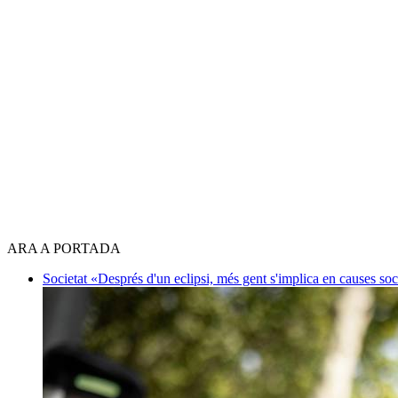
ARA A PORTADA
Societat
«Després d'un eclipsi, més gent s'implica en causes so