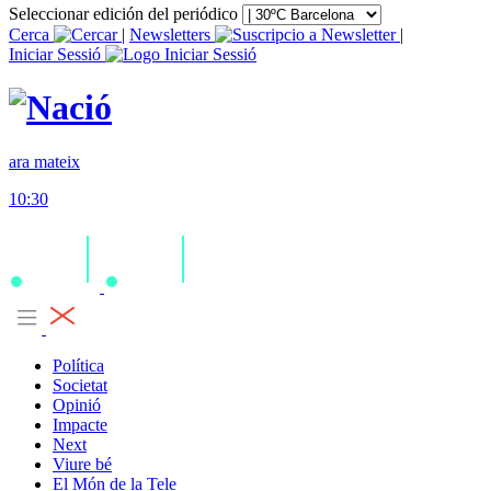
Seleccionar edición del periódico
Cerca
|
Newsletters
|
Iniciar Sessió
ara mateix
10:30
Política
Societat
Opinió
Impacte
Next
Viure bé
El Món de la Tele