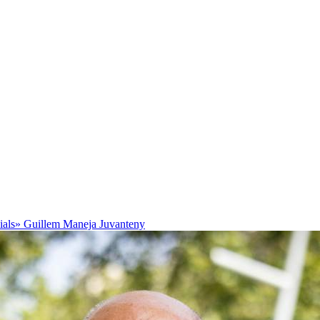
cials»
Guillem Maneja Juvanteny