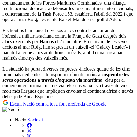
comandament de les Forces Marítimes Combinades, una aliança
multinacional dedicada a defensar les rutes marítimes internacionals,
i concretament de la Task Force 153, establerta l'abril del 2022 i que
opera al mar Roig, l'estret de Bab el-Mandeb i el golf d'Aden.
Els houthis han llançat diversos atacs contra Israel arran de
l'ofensiva militar israeliana contra la Franja de Gaza després dels
atacs executats per
Hamàs
el 7 d'octubre. En el marc de les seves
accions al mar Roig, han segrestat un vaixell -el 'Galaxy Leader'- i
han dut a terme atacs amb drons i míssils, amb la qual cosa han
malmès almenys dos vaixells més.
La situació ha portat diverses empreses -incloses quatre de les cinc
principals dedicades a transport marítim del món- a
suspendre les
seves operacions a través d'aquesta via marítima
, clau per al
comerç internacional, o a desviar els seus vaixells a través de vies
molt més llargues que impliquen envoltar el continent africà a través
del cap de Bona Esperança.
Escull Nació com la teva font preferida de Google
Nació
Societat