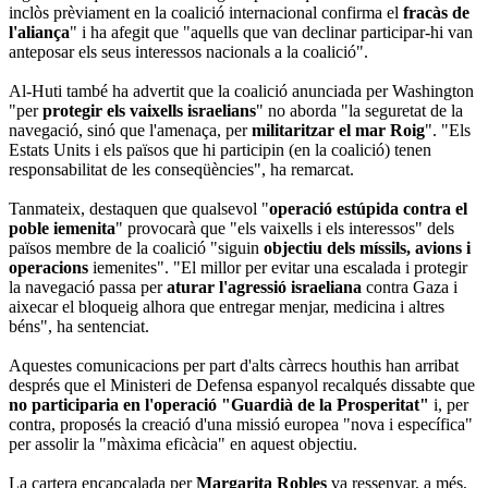
inclòs prèviament en la coalició internacional confirma el
fracàs de
l'aliança
" i ha afegit que "aquells que van declinar participar-hi van
anteposar els seus interessos nacionals a la coalició".
Al-Huti també ha advertit que la coalició anunciada per Washington
"per
protegir els vaixells israelians
" no aborda "la seguretat de la
navegació, sinó que l'amenaça, per
militaritzar el mar Roig
". "Els
Estats Units i els països que hi participin (en la coalició) tenen
responsabilitat de les conseqüències", ha remarcat.
Tanmateix, destaquen que qualsevol "
operació estúpida contra el
poble iemenita
" provocarà que "els vaixells i els interessos" dels
països membre de la coalició "siguin
objectiu dels míssils, avions i
operacions
iemenites". "El millor per evitar una escalada i protegir
la navegació passa per
aturar l'agressió israeliana
contra Gaza i
aixecar el bloqueig alhora que entregar menjar, medicina i altres
béns", ha sentenciat.
Aquestes comunicacions per part d'alts càrrecs houthis han arribat
després que el Ministeri de Defensa espanyol recalqués dissabte que
no participaria en l'operació "Guardià de la Prosperitat"
i, per
contra, proposés la creació d'una missió europea "nova i específica"
per assolir la "màxima eficàcia" en aquest objectiu.
La cartera encapçalada per
Margarita Robles
va ressenyar, a més,