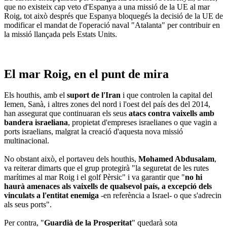
que no existeix cap veto d'Espanya a una missió de la UE al mar
Roig, tot això després que Espanya bloquegés la decisió de la UE de
modificar el mandat de l'operació naval "Atalanta" per contribuir en
la missió llançada pels Estats Units.
El mar Roig, en el punt de mira
Els houthis, amb el
suport de l'Iran
i que controlen la capital del
Iemen, Sanà, i altres zones del nord i l'oest del país des del 2014,
han assegurat que continuaran els seus
atacs contra vaixells amb
bandera israeliana
, propietat d'empreses israelianes o que vagin a
ports israelians, malgrat la creació d'aquesta nova missió
multinacional.
No obstant això, el portaveu dels houthis,
Mohamed Abdusalam
,
va reiterar dimarts que el grup protegirà "la seguretat de les rutes
marítimes al mar Roig i el golf Pèrsic" i va garantir que "
no hi
haurà amenaces als vaixells de qualsevol país, a excepció dels
vinculats a l'entitat enemiga
-en referència a Israel- o que s'adrecin
als seus ports".
Per contra, "
Guardià de la Prosperitat
" quedarà sota