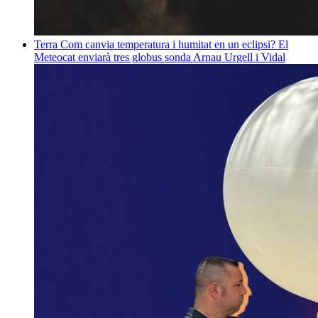
Terra
Com canvia temperatura i humitat en un eclipsi? El
Meteocat enviarà tres globus sonda
Arnau Urgell i Vidal