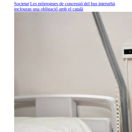
Societat
Les pròrrogues de concessió del bus interurbà
inclouran una obligació amb el català