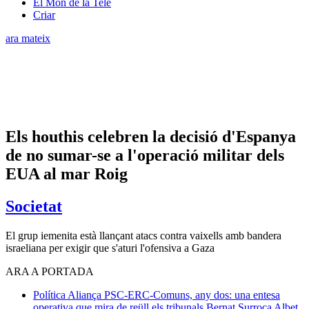
El Món de la Tele
Criar
ara mateix
Els houthis celebren la decisió d'Espanya
de no sumar-se a l'operació militar dels
EUA al mar Roig
Societat
El grup iemenita està llançant atacs contra vaixells amb bandera
israeliana per exigir que s'aturi l'ofensiva a Gaza
ARA A PORTADA
Política
Aliança PSC-ERC-Comuns, any dos: una entesa
operativa que mira de reüll els tribunals
Bernat Surroca Albet