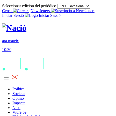
Seleccionar edición del periódico
Cerca
|
Newsletters
|
Iniciar Sessió
ara mateix
10:30
Política
Societat
Opinió
Impacte
Next
Viure bé