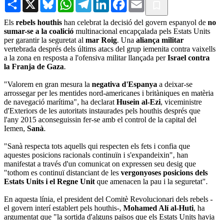
Share
X
Bluesky
WhatsApp
Telegram
LinkedIn
Facebook
Email
Els
rebels houthis
han celebrat la decisió del govern espanyol de
no
sumar-se a la coalició
multinacional encapçalada pels Estats Units
per garantir la seguretat al
mar Roig
. Una
aliança militar
vertebrada després dels últims atacs del grup iemenita contra vaixells
a la zona en resposta a l'ofensiva militar llançada per
Israel contra
la Franja de Gaza
.
"Valorem en gran mesura la
negativa d'Espanya
a deixar-se
arrossegar per les mentides nord-americanes i britàniques en matèria
de navegació marítima", ha declarat
Husein al-Ezi
, viceministre
d'Exteriors de les autoritats instaurades pels houthis després que
l'any 2015 aconseguissin fer-se amb el control de la capital del
Iemen,
Sanà
.
"Sanà respecta tots aquells qui respecten els fets i confia que
aquestes posicions racionals continuïn i s'expandeixin", han
manifestat a través d'un comunicat on expressen seu desig que
"tothom es continuï distanciant de les
vergonyoses posicions dels
Estats Units i el Regne Unit
que amenacen la pau i la seguretat".
En aquesta línia, el president del Comitè Revolucionari dels rebels -
el govern interí establert pels houthis-,
Mohamed Alí al-Huti
, ha
argumentat que "la sortida d'alguns països que els Estats Units havia