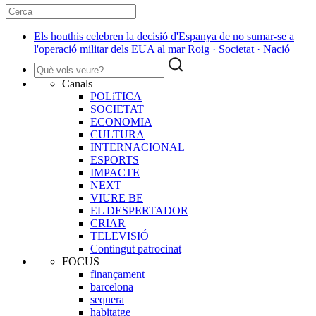
Els houthis celebren la decisió d'Espanya de no sumar-se a
l'operació militar dels EUA al mar Roig · Societat · Nació
Canals
POLíTICA
SOCIETAT
ECONOMIA
CULTURA
INTERNACIONAL
ESPORTS
IMPACTE
NEXT
VIURE BE
EL DESPERTADOR
CRIAR
TELEVISIÓ
Contingut patrocinat
FOCUS
finançament
barcelona
sequera
habitatge