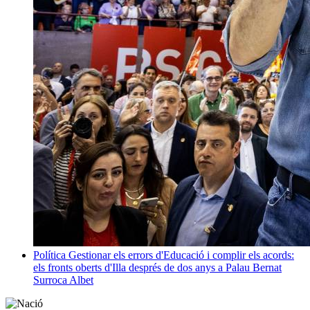
Política
Gestionar els errors d'Educació i complir els acords:
els fronts oberts d'Illa després de dos anys a Palau
Bernat
Surroca Albet