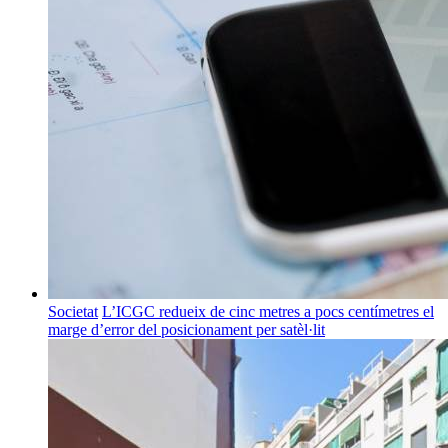
Societat
L’ICGC redueix de cinc metres a pocs centímetres el
marge d’error del posicionament per satèl·lit