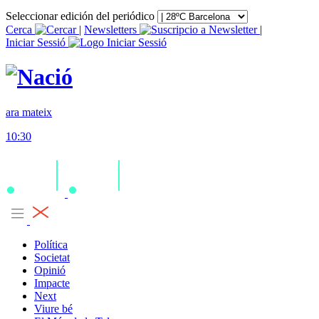
Seleccionar edición del periódico
Cerca
|
Newsletters
|
Iniciar Sessió
ara mateix
10:30
Política
Societat
Opinió
Impacte
Next
Viure bé