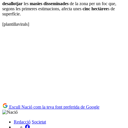
desallotjar
les
masies disseminades
de la zona per un foc que,
segons les primeres estimacions, afecta unes
cinc hectàree
s de
superfície.
[plantillavirals]
Escull Nació com la teva font preferida de Google
Redacció
Societat