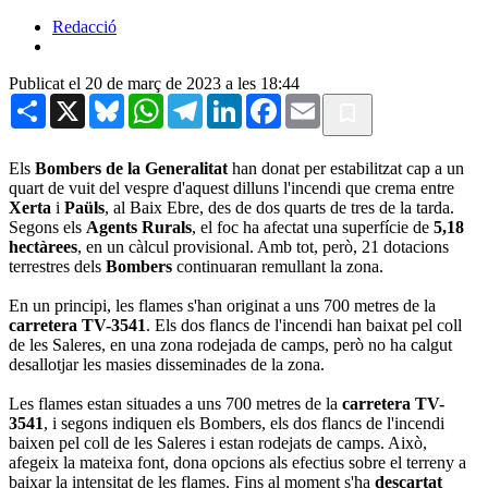
Redacció
Publicat el 20 de març de 2023 a les 18:44
Share
X
Bluesky
WhatsApp
Telegram
LinkedIn
Facebook
Email
Els
Bombers de la Generalitat
han donat per estabilitzat cap a un
quart de vuit del vespre d'aquest dilluns l'incendi que crema entre
Xerta
i
Paüls
, al Baix Ebre, des de dos quarts de tres de la tarda.
Segons els
Agents Rurals
, el foc ha afectat una superfície de
5,18
hectàrees
, en un càlcul provisional. Amb tot, però, 21 dotacions
terrestres dels
Bombers
continuaran remullant la zona.
En un principi, les flames s'han originat a uns 700 metres de la
carretera TV-3541
. Els dos flancs de l'incendi han baixat pel coll
de les Saleres, en una zona rodejada de camps, però no ha calgut
desallotjar les masies disseminades de la zona.
Les flames estan situades a uns 700 metres de la
carretera TV-
3541
, i segons indiquen els Bombers, els dos flancs de l'incendi
baixen pel coll de les Saleres i estan rodejats de camps. Això,
afegeix la mateixa font, dona opcions als efectius sobre el terreny a
baixar la intensitat de les flames. Fins al moment s'ha
descartat