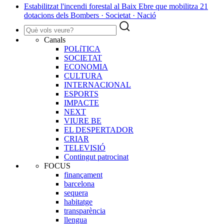
Estabilitzat l'incendi forestal al Baix Ebre que mobilitza 21
dotacions dels Bombers · Societat · Nació
Canals
POLíTICA
SOCIETAT
ECONOMIA
CULTURA
INTERNACIONAL
ESPORTS
IMPACTE
NEXT
VIURE BE
EL DESPERTADOR
CRIAR
TELEVISIÓ
Contingut patrocinat
FOCUS
finançament
barcelona
sequera
habitatge
transparència
llengua