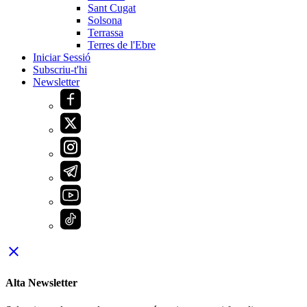
Sant Cugat
Solsona
Terrassa
Terres de l'Ebre
Iniciar Sessió
Subscriu-t'hi
Newsletter
close
Alta Newsletter