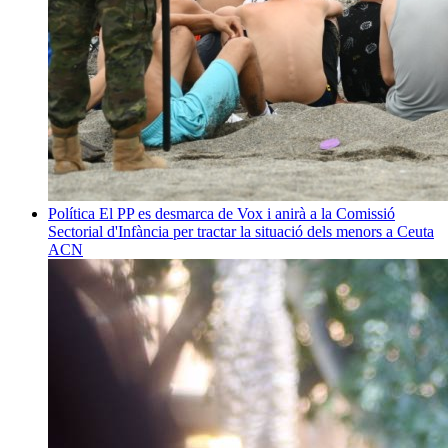
Política
El PP es desmarca de Vox i anirà a la Comissió
Sectorial d'Infància per tractar la situació dels menors a Ceuta
ACN