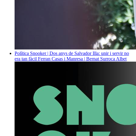
Política
Snooker | Dos anys de Salvador Illa: unir i servir no
era tan fàcil
Ferran Casas i Manresa | Bernat Surroca Albet