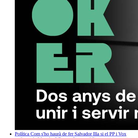
Política
Com s'ho haurà de fer Salvador Illa si el PP i Vox