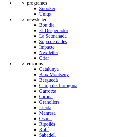
programes
Snooker
Úniqs
newsletter
Bon dia
El Despertador
La Setmanada
Sopa de dades
Impacte
Nextletter
Criar
edicions
Catalunya
Baix Montseny
Berguedà
Camp de Tarragona
Garrotxa
Girona
Granollers
Lleida
Manresa
Osona
Ripollès
Rubí
Sabadell