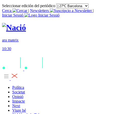
Seleccionar edición del periódico
Cerca
|
Newsletters
|
Iniciar Sessió
ara mateix
10:30
Política
Societat
Opinió
Impacte
Next
Viure bé