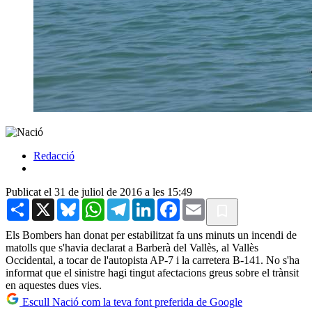
Redacció
Publicat el 31 de juliol de 2016 a les 15:49
Share
X
Bluesky
WhatsApp
Telegram
LinkedIn
Facebook
Email
Els Bombers han donat per estabilitzat fa uns minuts un incendi de
matolls que s'havia declarat a Barberà del Vallès, al Vallès
Occidental, a tocar de l'autopista AP-7 i la carretera B-141. No s'ha
informat que el sinistre hagi tingut afectacions greus sobre el trànsit
en aquestes dues vies.
Escull Nació com la teva font preferida de Google