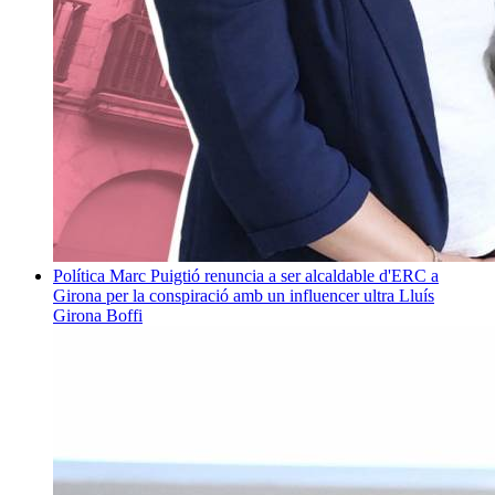
Política
Marc Puigtió renuncia a ser alcaldable d'ERC a
Girona per la conspiració amb un influencer ultra
Lluís
Girona Boffi