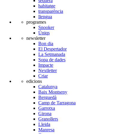
sequera
habitatge
transparència
llengua
programes
Snooker
Úniqs
newsletter
Bon dia
El Despertador
La Setmanada
Sopa de dades
Impacte
Nextletter
Criar
edicions
Catalunya
Baix Montseny
Berguedà
Camp de Tarragona
Garrotxa
Girona
Granollers
Lleida
Manresa