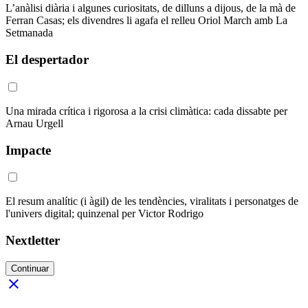
L’anàlisi diària i algunes curiositats, de dilluns a dijous, de la mà de
Ferran Casas; els divendres li agafa el relleu Oriol March amb La
Setmanada
El despertador
Una mirada crítica i rigorosa a la crisi climàtica: cada dissabte per
Arnau Urgell
Impacte
El resum analític (i àgil) de les tendències, viralitats i personatges de
l'univers digital; quinzenal per Victor Rodrigo
Nextletter
Continuar
close