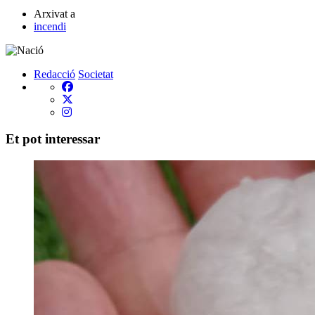
Arxivat a
incendi
Redacció
Societat
Et pot interessar