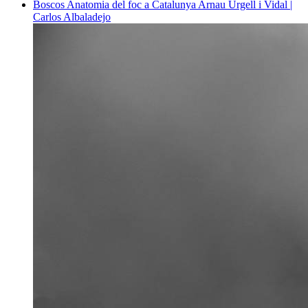
Boscos
Anatomia del foc a Catalunya
Arnau Urgell i Vidal |
Carlos Albaladejo