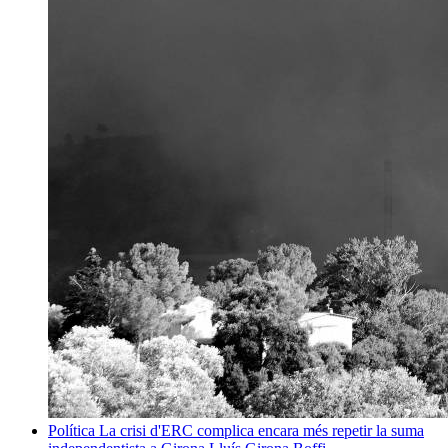
Política
La crisi d'ERC complica encara més repetir la suma