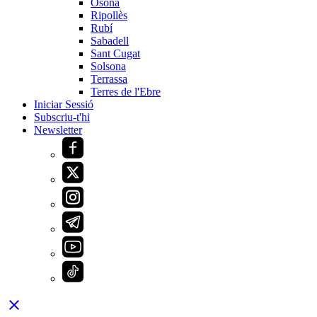
Osona
Ripollès
Rubí
Sabadell
Sant Cugat
Solsona
Terrassa
Terres de l'Ebre
Iniciar Sessió
Subscriu-t'hi
Newsletter
close