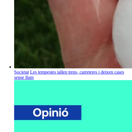
Societat
Les tempestes tallen trens, carreteres i deixen cases
sense llum