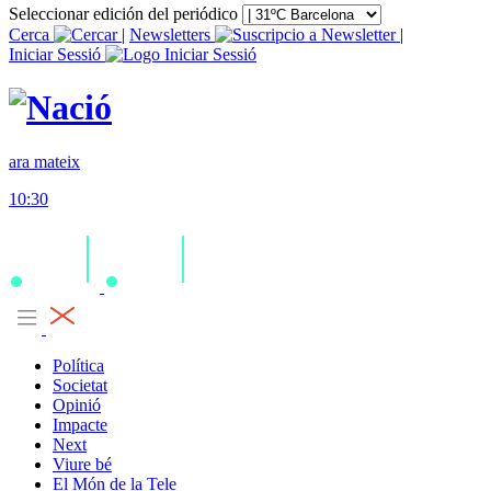
Seleccionar edición del periódico
Cerca
|
Newsletters
|
Iniciar Sessió
ara mateix
10:30
Política
Societat
Opinió
Impacte
Next
Viure bé
El Món de la Tele