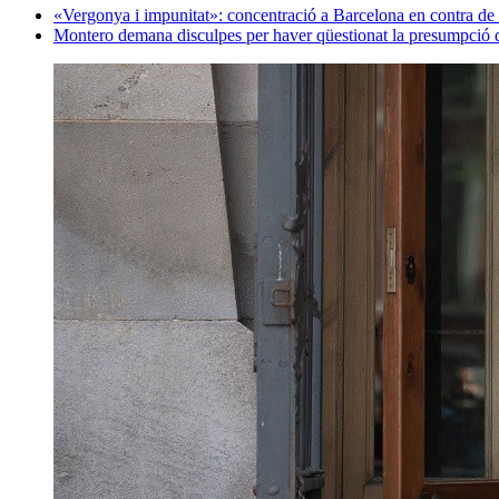
«Vergonya i impunitat»: concentració a Barcelona en contra de 
Montero demana disculpes per haver qüestionat la presumpció d