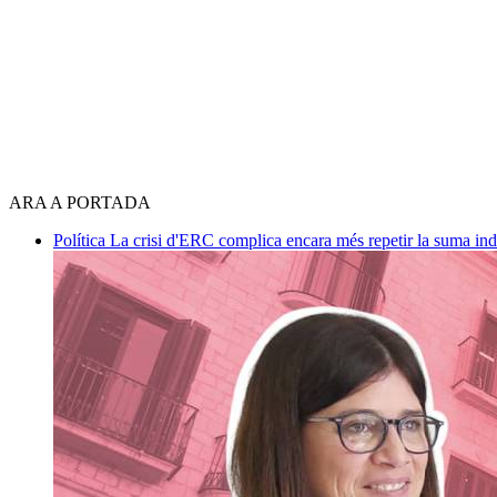
ARA A PORTADA
Política
La crisi d'ERC complica encara més repetir la suma in