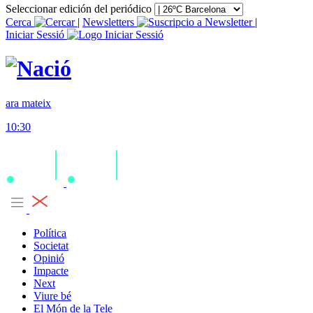
Seleccionar edición del periódico
Cerca
|
Newsletters
|
Iniciar Sessió
ara mateix
10:30
Política
Societat
Opinió
Impacte
Next
Viure bé
El Món de la Tele