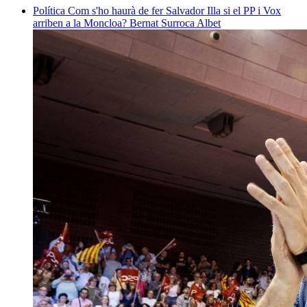
Política
Com s'ho haurà de fer Salvador Illa si el PP i Vox
arriben a la Moncloa?
Bernat Surroca Albet