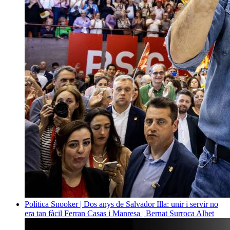
Política
Snooker | Dos anys de Salvador Illa: unir i servir no
era tan fàcil
Ferran Casas i Manresa | Bernat Surroca Albet