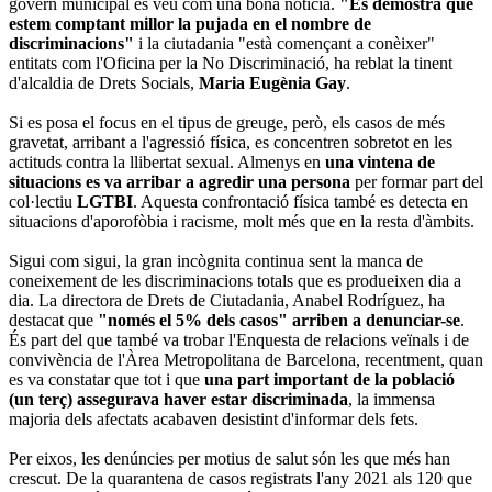
govern municipal es veu com una bona notícia.
"Es demostra que
estem comptant millor la pujada en el nombre de
discriminacions"
i la ciutadania "està començant a conèixer"
entitats com l'Oficina per la No Discriminació, ha reblat la tinent
d'alcaldia de Drets Socials,
Maria Eugènia Gay
.
Si es posa el focus en el tipus de greuge, però, els casos de més
gravetat, arribant a l'agressió física, es concentren sobretot en les
actituds contra la llibertat sexual. Almenys en
una vintena de
situacions es va arribar a agredir una persona
per formar part del
col·lectiu
LGTBI
. Aquesta confrontació física també es detecta en
situacions d'aporofòbia i racisme, molt més que en la resta d'àmbits.
Sigui com sigui, la gran incògnita continua sent la manca de
coneixement de les discriminacions totals que es produeixen dia a
dia. La directora de Drets de Ciutadania, Anabel Rodríguez, ha
destacat que
"només el 5% dels casos" arriben a denunciar-se
.
És part del que també va trobar l'Enquesta de relacions veïnals i de
convivència de l'Àrea Metropolitana de Barcelona, recentment, quan
es va constatar que tot i que
una part important de la població
(un terç) assegurava haver estar discriminada
, la immensa
majoria dels afectats acabaven desistint d'informar dels fets.
Per eixos, les denúncies per motius de salut són les que més han
crescut. De la quarantena de casos registrats l'any 2021 als 120 que