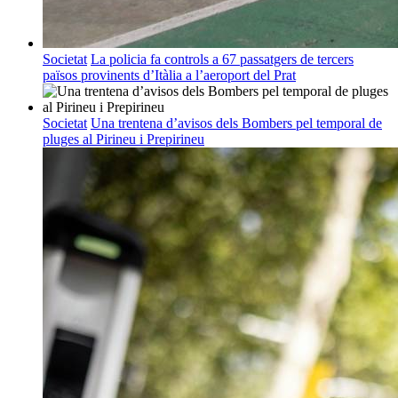
Societat
La policia fa controls a 67 passatgers de tercers
països provinents d’Itàlia a l’aeroport del Prat
Societat
Una trentena d’avisos dels Bombers pel temporal de
pluges al Pirineu i Prepirineu