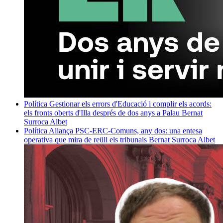
Política
Gestionar els errors d'Educació i complir els acords:
els fronts oberts d'Illa després de dos anys a Palau
Bernat
Surroca Albet
Política
Aliança PSC-ERC-Comuns, any dos: una entesa
operativa que mira de reüll els tribunals
Bernat Surroca Albet