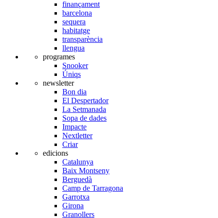
finançament
barcelona
sequera
habitatge
transparència
llengua
programes
Snooker
Úniqs
newsletter
Bon dia
El Despertador
La Setmanada
Sopa de dades
Impacte
Nextletter
Criar
edicions
Catalunya
Baix Montseny
Berguedà
Camp de Tarragona
Garrotxa
Girona
Granollers