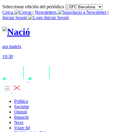
Seleccionar edición del periódico
Cerca
|
Newsletters
|
Iniciar Sessió
ara mateix
10:30
Política
Societat
Opinió
Impacte
Next
Viure bé