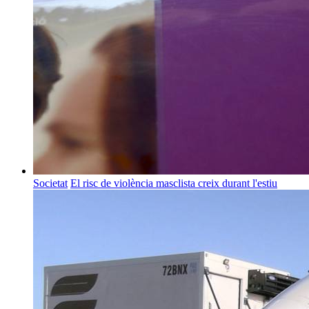
Societat
El risc de violència masclista creix durant l'estiu