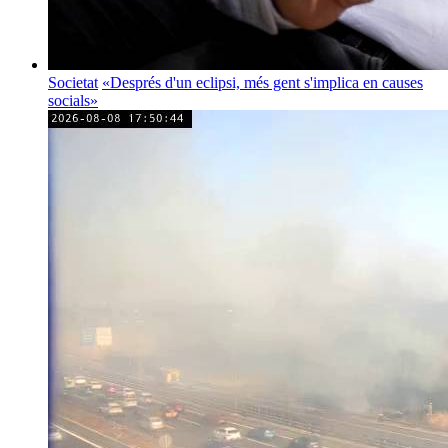
Societat
«Després d'un eclipsi, més gent s'implica en causes
socials»