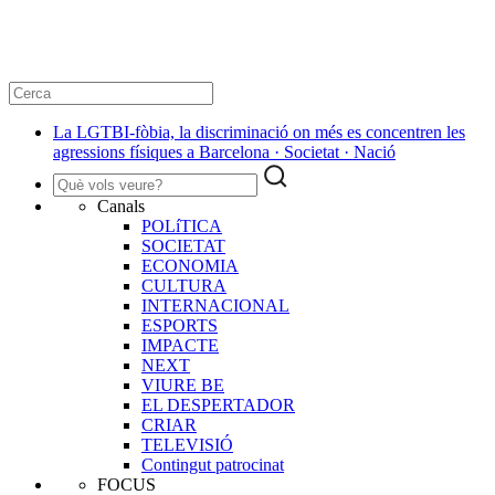
La LGTBI-fòbia, la discriminació on més es concentren les
agressions físiques a Barcelona · Societat · Nació
Canals
POLíTICA
SOCIETAT
ECONOMIA
CULTURA
INTERNACIONAL
ESPORTS
IMPACTE
NEXT
VIURE BE
EL DESPERTADOR
CRIAR
TELEVISIÓ
Contingut patrocinat
FOCUS