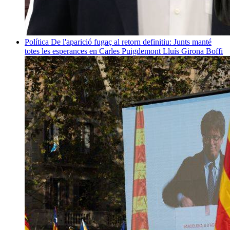
Política
De l'aparició fugaç al retorn definitiu: Junts manté
totes les esperances en Carles Puigdemont
Lluís Girona Boffi