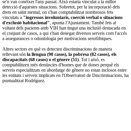
se'n van conèixer l'any passat. Això estaria vinculat a la millor
detecció d'aquestes situacions. Sobretot, per la incorporació dels
drets en salut mental, on s'han comptabilitzat nombrosos fets
vinculats a
"ingressos involuntaris, coerció verbal o situacions
d'exclusió habitacional"
, apunta l'Ajuntament. També fets al
voltant dels pacients amb VIH han tingut una inclusió destacada en
el conjunt de casos, a qui s'han denegat diversos serveis com l'accés
a assegurances o odontologia per motivacions serofòbiques.
Altres sectors en què es detecten discriminacions de manera
rellevant són
la llengua (90 casos), la pobresa (82 casos), els
discapacitats (68 casos) o el gènere (51)
. Tot i això, es
comptabilitzen més denúncies d'homes que de dones perquè els
serveis especialitzats en abordatge de gènere no estan inclosos entre
les entitats i serveis implicats en l'Observatori de Discriminacions, ha
puntualitzat Rodríguez.