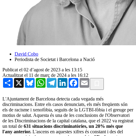
David Cobo
Periodista de Societat i Barcelona a Nació
Publicat el 02 d’agost de 2023 a les 13:15
Actualitzat el 11 de març de 2024 a les 16:12
Share
X
Bluesky
WhatsApp
Telegram
LinkedIn
Facebook
Email
L'Ajuntament de Barcelona detecta cada vegada més
discriminacions. Entre els casos denunciats, els més freqüents són
els de racisme i xenofòbia, seguits de la LGTBI-fòbia i el greuge per
motius de salut. Aquesta és una de les conclusions de l'Observatori
de les Discriminacions de la capital catalana, que el 2022 va registrat
un total de
631 situacions discriminatòries, un 20% més que
l'any anterior.
L'ascens en aquestes xifres és constant i des del