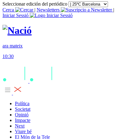
Seleccionar edición del periódico
Cerca
|
Newsletters
|
Iniciar Sessió
ara mateix
10:30
Política
Societat
Opinió
Impacte
Next
Viure bé
El Món de la Tele