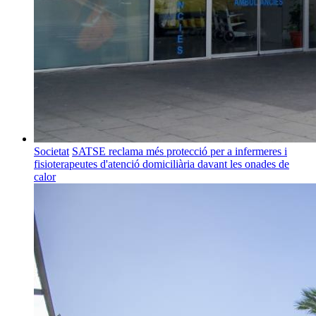
Societat
SATSE reclama més protecció per a infermeres i
fisioterapeutes d'atenció domiciliària davant les onades de
calor