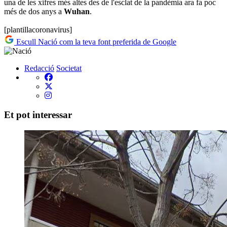
una de les xifres més altes des de l'esclat de la pandèmia ara fa poc
més de dos anys a
Wuhan
.
[plantillacoronavirus]
Escull Nació com la teva font preferida de Google
Redacció
Societat
Et pot interessar