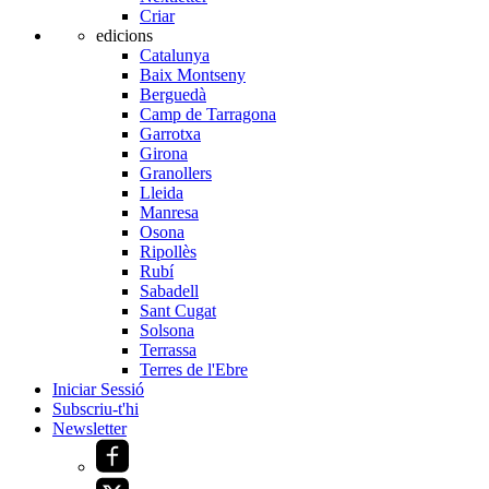
Criar
edicions
Catalunya
Baix Montseny
Berguedà
Camp de Tarragona
Garrotxa
Girona
Granollers
Lleida
Manresa
Osona
Ripollès
Rubí
Sabadell
Sant Cugat
Solsona
Terrassa
Terres de l'Ebre
Iniciar Sessió
Subscriu-t'hi
Newsletter