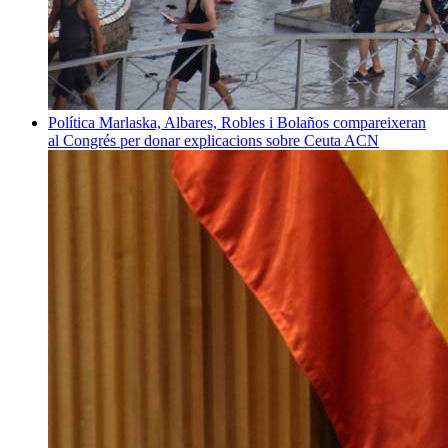
Política
Marlaska, Albares, Robles i Bolaños compareixeran
al Congrés per donar explicacions sobre Ceuta
ACN