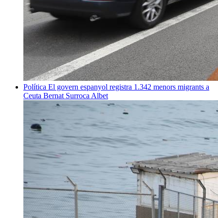
Política
El govern espanyol registra 1.342 menors migrants a
Ceuta
Bernat Surroca Albet