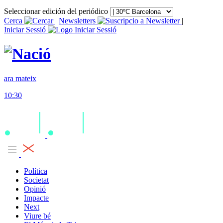
Seleccionar edición del periódico
Cerca
|
Newsletters
|
Iniciar Sessió
ara mateix
10:30
Política
Societat
Opinió
Impacte
Next
Viure bé