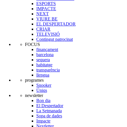
ESPORTS
IMPACTE
NEXT
VIURE BE
EL DESPERTADOR
CRIAR
TELEVISIÓ
Contingut patrocinat
FOCUS
finançament
barcelona
sequera
habitatge
transparència
llengua
programes
Snooker
Úniqs
newsletter
Bon dia
El Despertador
La Setmanada
Sopa de dades
Impacte
Nextletter