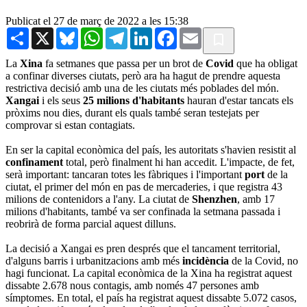
Publicat el 27 de març de 2022 a les 15:38
Share
X
Bluesky
WhatsApp
Telegram
LinkedIn
Facebook
Email
La
Xina
fa setmanes que passa per un brot de
Covid
que ha obligat
a confinar diverses ciutats, però ara ha hagut de prendre aquesta
restrictiva decisió amb una de les ciutats més poblades del món.
Xangai
i els seus
25 milions d'habitants
hauran d'estar tancats els
pròxims nou dies, durant els quals també seran testejats per
comprovar si estan contagiats.
En ser la capital econòmica del país, les autoritats s'havien resistit al
confinament
total, però finalment hi han accedit. L'impacte, de fet,
serà important: tancaran totes les fàbriques i l'important
port
de la
ciutat, el primer del món en pas de mercaderies, i que registra 43
milions de contenidors a l'any. La ciutat de
Shenzhen
, amb 17
milions d'habitants, també va ser confinada la setmana passada i
reobrirà de forma parcial aquest dilluns.
La decisió a Xangai es pren després que el tancament territorial,
d'alguns barris i urbanitzacions amb més
incidència
de la Covid, no
hagi funcionat. La capital econòmica de la Xina ha registrat aquest
dissabte 2.678 nous contagis, amb només 47 persones amb
símptomes. En total, el país ha registrat aquest dissabte 5.072 casos,