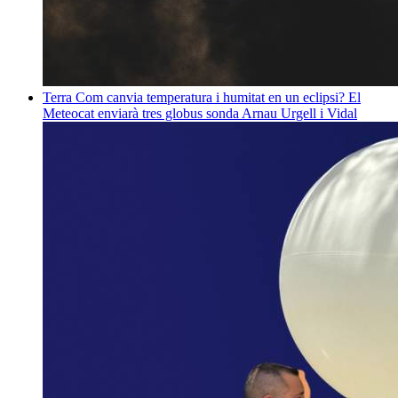
Terra
Com canvia temperatura i humitat en un eclipsi? El
Meteocat enviarà tres globus sonda
Arnau Urgell i Vidal