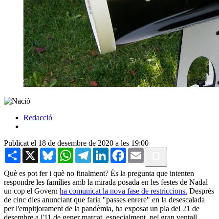
Redacció
Publicat el 18 de desembre de 2020 a les 19:00
Share
X
Bluesky
WhatsApp
Telegram
LinkedIn
Facebook
Email
Què es pot fer i què no finalment? És la pregunta que intenten
respondre les famílies amb la mirada posada en les festes de Nadal
un cop el Govern
ha comunicat la nova fase de restriccions.
Després
de cinc dies anunciant que faria "passes enrere" en la desescalada
per l'empitjorament de la pandèmia, ha exposat un pla del 21 de
desembre a l'11 de gener marcat, especialment, pel gran ventall