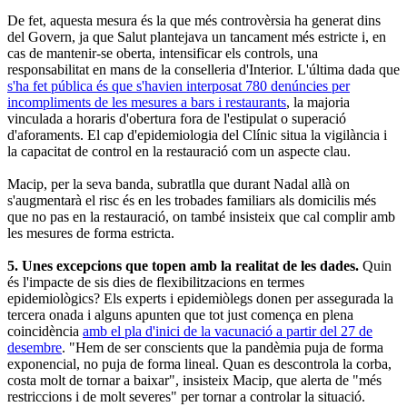
De fet, aquesta mesura és la que més controvèrsia ha generat dins
del Govern, ja que Salut plantejava un tancament més estricte i, en
cas de mantenir-se oberta, intensificar els controls, una
responsabilitat en mans de la conselleria d'Interior. L'última dada que
s'ha fet pública és que s'havien interposat 780 denúncies per
incompliments de les mesures a bars i restaurants
, la majoria
vinculada a horaris d'obertura fora de l'estipulat o superació
d'aforaments. El cap d'epidemiologia del Clínic situa la vigilància i
la capacitat de control en la restauració com un aspecte clau.
Macip, per la seva banda, subratlla que durant Nadal allà on
s'augmentarà el risc és en les trobades familiars als domicilis més
que no pas en la restauració, on també insisteix que cal complir amb
les mesures de forma estricta.
5. Unes excepcions que topen amb la realitat de les dades.
Quin
és l'impacte de sis dies de flexibilitzacions en termes
epidemiològics? Els experts i epidemiòlegs donen per assegurada la
tercera onada i alguns apunten que tot just comença en plena
coincidència
amb el pla d'inici de la vacunació a partir del 27 de
desembre
. "Hem de ser conscients que la pandèmia puja de forma
exponencial, no puja de forma lineal. Quan es descontrola la corba,
costa molt de tornar a baixar", insisteix Macip, que alerta de "més
restriccions i de molt severes" per tornar a controlar la situació.