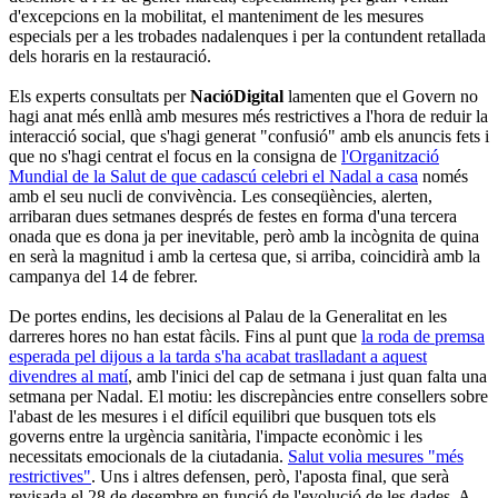
d'excepcions en la mobilitat, el manteniment de les mesures
especials per a les trobades nadalenques i per la contundent retallada
dels horaris en la restauració.
Els experts consultats per
NacióDigital
lamenten que el Govern no
hagi anat més enllà amb mesures més restrictives a l'hora de reduir la
interacció social, que s'hagi generat "confusió" amb els anuncis fets i
que no s'hagi centrat el focus en la consigna de
l'Organització
Mundial de la Salut de que cadascú celebri el Nadal a casa
només
amb el seu nucli de convivència. Les conseqüències, alerten,
arribaran dues setmanes després de festes en forma d'una tercera
onada que es dona ja per inevitable, però amb la incògnita de quina
en serà la magnitud i amb la certesa que, si arriba, coincidirà amb la
campanya del 14 de febrer.
De portes endins, les decisions al Palau de la Generalitat en les
darreres hores no han estat fàcils. Fins al punt que
la roda de premsa
esperada pel dijous a la tarda s'ha acabat traslladant a aquest
divendres al matí
, amb l'inici del cap de setmana i just quan falta una
setmana per Nadal. El motiu: les discrepàncies entre consellers sobre
l'abast de les mesures i el difícil equilibri que busquen tots els
governs entre la urgència sanitària, l'impacte econòmic i les
necessitats emocionals de la ciutadania.
Salut volia mesures "més
restrictives"
. Uns i altres defensen, però, l'aposta final, que serà
revisada el 28 de desembre en funció de l'evolució de les dades. A