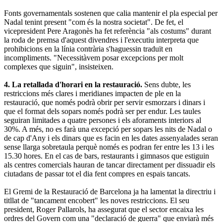
Fonts governamentals sostenen que calia mantenir el pla especial per
Nadal tenint present "com és la nostra societat". De fet, el
vicepresident Pere Aragonès ha fet referència "als costums" durant
la roda de premsa d'aquest divendres i l'executiu interpreta que
prohibicions en la línia contrària s'haguessin traduït en
incompliments. "Necessitàvem posar excepcions per molt
complexes que siguin", insisteixen.
4. La retallada d'horari en la restauració.
Sens dubte, les
restriccions més clares i meridianes impacten de ple en la
restauració, que només podrà obrir per servir esmorzars i dinars i
que el format dels sopars només podrà ser per endur. Les taules
seguiran limitades a quatre persones i els aforaments interiors al
30%. A més, no es farà una excepció per sopars les nits de Nadal o
de cap d'Any i els dinars que es facin en les dates assenyalades seran
sense llarga sobretaula perquè només es podran fer entre les 13 i les
15.30 hores. En el cas de bars, restaurants i gimnasos que estiguin
als centres comercials hauran de tancar directament per dissuadir els
ciutadans de passar tot el dia fent compres en espais tancats.
El Gremi de la Restauració de Barcelona ja ha lamentat la directriu i
titllat de "tancament encobert" les noves restriccions. El seu
president, Roger Pallarols, ha assegurat que el sector encaixa les
ordres del Govern com una "declaració de guerra" que enviarà més