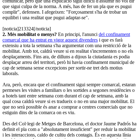
comunicar, però que una explicació sigui difícil d'assumir no vol dir
que sigui culpa de la norma. A més, has de fer un pla que es pugui
complir", defensen. I afegeixen: "Forçosament s'ha de trobar un
equilibri i una realitat que pugui adaptar-se".
[noticia]213324[/noticia]
2. Més mobilitat o menys?
En principi, l'anunci
del confinament
comarcal que ha entrat en vigor aquest divendres
i que es farà
extensiu a tota la setmana s'ha argumentat com una restricció de la
mobilitat. Amb tot, caldrà veure si en realitat s'incrementen o no els
desplaçaments. Fins ara, de dilluns a dijous la ciutadania es podia
desplaçar arreu del territori, però hi havia confinament municipal de
cap de setmana sense excepcions per sortir-ne tret dels motius
laborals.
Ara, però, encara que el confinament sigui sempre comarcal, estaran
permeses les visites a familiars o les sortides a segones residències o
a hotels tant entre setmana com durant el cap de setmana, amb la
qual cosa caldrà veure si es tradueix o no en una major mobilitat. El
que no serà possible és anar a comprar a centres comercials que no
estiguin dins de la comarca on es viu.
Des del Col·legi de Metges de Barcelona, el doctor Jaume Padrós ha
definit el pla com a "absolutament insuficient" per reduir la mobilitat
i les interaccions, caldo de cultiu dels contagis. És en aquesta línia