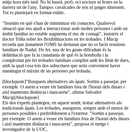
mitja hora més tard. No hi haurà, però, oci nocturn ni festes en la
darrera nit de l'any. Tampoc cavalcades de reis ni patges itinerants.
Tot es plantejarà en format estàtic.
"Insistim en què s'han de minimitzar els contactes. Qualsevol
situació que ens ajudi a interaccionar amb moltes persones i amb un
àmbit familiar no estable augmenta el risc de contagi", insisteix el
doctor Trilla sobre les flexibilitzacions en les trobades. I Macip
recorda que justament l'OMS ha demanat que no es facin reunions
familiars de Nadal. De fet, una de les grans dificultats és la
delimitació que fa la ciutadania de què és la bombolla i la
complexitat per fer trobades familiars complint amb les límit de dues,
amb la qual cosa tots dos subscriuen que seria convenient haver
mantingut el màxim de sis persones per trobada.
[blockquote]"Busquem alternatives als àpats. Sortim a passejar, per
exemple. O anem a veure els familiars fora de l'horari dels dinars i
així mantenim distància i mascareta", afirma Salvador
Macip[/blockquote]
Els dos experts plantegen, en aquest sentit, trobar alternatives als
tradicionals àpats. Les trobades, asseguren, sempre amb el menor de
persones possibles i preferiblement a l'exterior. "Sortim a passejar,
per exemple. O anem a veure els familiars fora de l'horari dels dinars
i així mantenim distància i mascareta", proposa el metge i
investigador de la UOC.