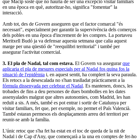
que Macip sosté que no hauria de ser una excepció visitar familiars
en una època en què, autoritzar-ho, significa "fomentar" la
interacció.
Amb tot, des de Govern asseguren que el factor comarcal "és
necessari", especialment per garantir la supervivència dels comerços
dels pobles en una època d'increment de les compres. La portaveu
Meritxell Budó ja va defensar aquesta setmana que calia aquest
marge per una qüestió de "reequilibri territorial" i també per
assegurar l'activitat comercial.
3. El pla de Nadal, tal com estava.
El Govern va assegurar
que
aplicaria el pla de mesures especials per al Nadal fos quina fos la
situació de l'epidèmia
i, en aquest sentit, ha complert la seva paraula.
Els retocs a la desescalada no s'han traslladat pràcticament a la
fórmula dissenyada per celebrar el Nadal
. Es mantenen, doncs, les
trobades de fins a deu persones de dues bombolles en les dates
assenyalades malgrat que altres autonomies, com Madrid, les han
reduït a sis. A més, també es pot entrar i sortir de Catalunya per
visitar familiars, fet que, per exemple, no permet el País Valencià.
També estaran permesos els desplaçaments arreu del territori per
reunir-se amb la família.
L'únic retoc que s'ha fet ha estat en el toc de queda de la nit de
Nadal i de Cap d'Any, que començarà a la una en comptes de fer-ho