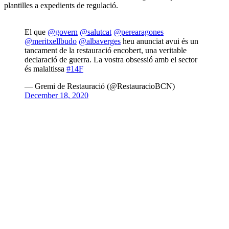
plantilles a expedients de regulació.
El que
@govern
@salutcat
@perearagones
@meritxellbudo
@albaverges
heu anunciat avui és un
tancament de la restauració encobert, una veritable
declaració de guerra. La vostra obsessió amb el sector
és malaltissa
#14F
— Gremi de Restauració (@RestauracioBCN)
December 18, 2020