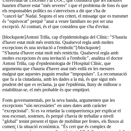
Universitat de Leicester i la UOC, que considera que les mesures
haurien d'haver estat "més severes" i que el problema de fons és que
els responsables polítics no s'atreveixen a dir que s'ha de
"cancel·lar" Nadal. Segons el seu criteri, el missatge que es transmet
és "equivocat" perquè "anar a veure familiars no pot ser una
excepció. Al contrari, és el que considera que s'ha d'evitar.
[blockquote]Antoni Trilla, cap d'epidemiologia del Clínic: "S'hauria
d'haver estat molt més restrictiu. Qualsevol regla amb moltes
excepcions és una invitació a l'embolic"[/blockquote]
"S'hauria d'haver estat molt més restrictiu. Qualsevol regla amb
moltes excepcions és una invitació a l'embolic", analitza el doctor
Antoni Trilla, cap d'epidemiologia de l'Hospital Clínic, que
argumenta que s'hauria d'haver anat més enllà en les mesures
malgrat que aquestes puguin resultar "impopulars". La recomanació
que fa a la ciutadania, amb les dades a la mà, és que sigui més
prudent del que es reclama, ja que l'epidèmia, lluny de millorar o
estabilitzar-se, el més probable és que empitjori.
Fonts governamentals, per la seva banda, argumenten que les
excepcions "són necessàries" en unes dates amb caràcter
"excepcional". Si es va retardar la compareixença per explicar el
nou escenari, sostenen, és perquè s'havia de treballar a nivell
"global" tenint present el tipus de mobilitat per festes, els fluxos al
comerç i la situació econòmica. "És cert que és complex de