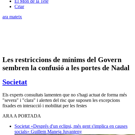
El Món de la Tele
Criar
ara mateix
Les restriccions de mínims del Govern
sembren la confusió a les portes de Nadal
Societat
Els experts consultats lamenten que no s'hagi actuat de forma més
"severa" i "clara" i alerten del risc que suposen les excepcions
fixades en interacció i mobilitat per les festes
ARA A PORTADA
Societat
«Després d'un eclipsi, més gent s'implica en causes
socials»
Guillem Maneja Juvanteny