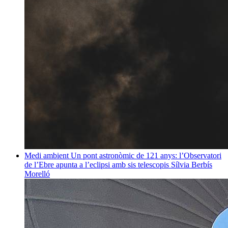
Medi ambient
Un pont astronòmic de 121 anys: l’Observatori
de l’Ebre apunta a l’eclipsi amb sis telescopis
Sílvia Berbís
Morelló