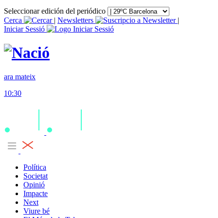
Seleccionar edición del periódico
Cerca
|
Newsletters
|
Iniciar Sessió
ara mateix
10:30
Política
Societat
Opinió
Impacte
Next
Viure bé