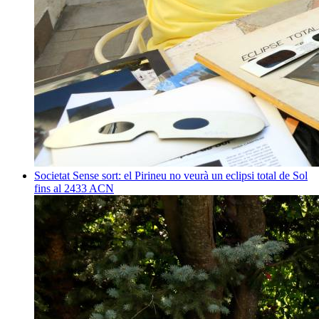
Societat
Sense sort: el Pirineu no veurà un eclipsi total de Sol
fins al 2433
ACN