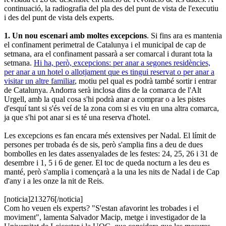
continuació, la radiografia del pla des del punt de vista de l'executiu
i des del punt de vista dels experts.
1. Un nou escenari amb moltes excepcions
. Si fins ara es mantenia
el confinament perimetral de Catalunya i el municipal de cap de
setmana, ara el confinament passarà a ser comarcal i durant tota la
setmana.
Hi ha, però, excepcions: per anar a segones residències,
per anar a un hotel o allotjament que es tingui reservat o per anar a
visitar un altre familiar
, motiu pel qual es podrà també sortir i entrar
de Catalunya. Andorra serà inclosa dins de la comarca de l'Alt
Urgell, amb la qual cosa s'hi podrà anar a comprar o a les pistes
d'esquí tant si s'és veí de la zona com si es viu en una altra comarca,
ja que s'hi pot anar si es té una reserva d'hotel.
Les excepcions es fan encara més extensives per Nadal. El límit de
persones per trobada és de sis, però s'amplia fins a deu de dues
bombolles en les dates assenyalades de les festes: 24, 25, 26 i 31 de
desembre i 1, 5 i 6 de gener. El toc de queda nocturn a les deu es
manté, però s'amplia i començarà a la una les nits de Nadal i de Cap
d'any i a les onze la nit de Reis.
[noticia]213276[/noticia]
Com ho veuen els experts? "S'estan afavorint les trobades i el
moviment", lamenta Salvador Macip, metge i investigador de la