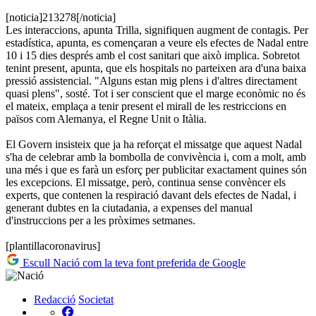
[noticia]213278[/noticia]
Les interaccions, apunta Trilla, signifiquen augment de contagis. Per
estadística, apunta, es començaran a veure els efectes de Nadal entre
10 i 15 dies després amb el cost sanitari que això implica. Sobretot
tenint present, apunta, que els hospitals no parteixen ara d'una baixa
pressió assistencial. "Alguns estan mig plens i d'altres directament
quasi plens", sosté. Tot i ser conscient que el marge econòmic no és
el mateix, emplaça a tenir present el mirall de les restriccions en
països com Alemanya, el Regne Unit o Itàlia.
El Govern insisteix que ja ha reforçat el missatge que aquest Nadal
s'ha de celebrar amb la bombolla de convivència i, com a molt, amb
una més i que es farà un esforç per publicitar exactament quines són
les excepcions. El missatge, però, continua sense convèncer els
experts, que contenen la respiració davant dels efectes de Nadal, i
generant dubtes en la ciutadania, a expenses del manual
d'instruccions per a les pròximes setmanes.
[plantillacoronavirus]
Escull Nació com la teva font preferida de Google
Redacció
Societat