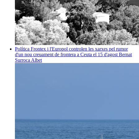
Política
Frontex i l'Europol controlen les xarxes pel rumor
d'un nou creuament de frontera a Ceuta el 15 d'agost
Bernat
Surroca Albet