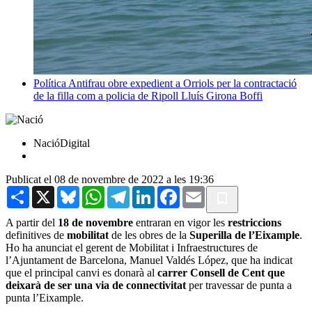
Política
Antifrau obre expedient a Orriols per la contractació
de la filla com a policia de Ripoll
Lluís Girona Boffi
NacióDigital
Publicat el 08 de novembre de 2022 a les 19:36
Share
X
Bluesky
WhatsApp
Telegram
LinkedIn
Facebook
Email
A partir del
18 de novembre
entraran en vigor les
restriccions
definitives de
mobilitat
de les obres de la
Superilla de l’Eixample
.
Ho ha anunciat el gerent de Mobilitat i Infraestructures de
l’Ajuntament de Barcelona, Manuel Valdés López, que ha indicat
que el principal canvi es donarà al
carrer Consell de Cent que
deixarà de ser una via de connectivitat
per travessar de punta a
punta l’Eixample.