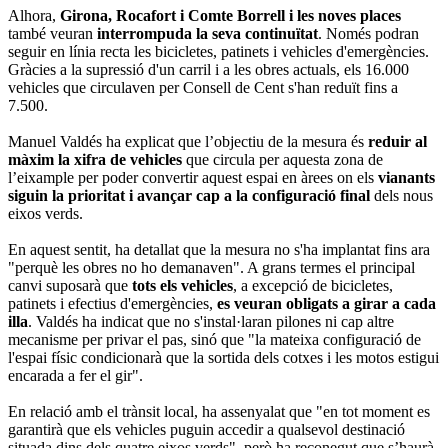
Alhora,
Girona, Rocafort i Comte Borrell i les noves places
també veuran
interrompuda la seva continuïtat
. Només podran
seguir en línia recta les bicicletes, patinets i vehicles d'emergències.
Gràcies a la supressió d'un carril i a les obres actuals, els 16.000
vehicles que circulaven per Consell de Cent s'han reduït fins a
7.500.
Manuel Valdés ha explicat que l’objectiu de la mesura és
reduir al
màxim la xifra de vehicles
que circula per aquesta zona de
l’eixample per poder convertir aquest espai en àrees on els
vianants
siguin la prioritat i avançar cap a la configuració final
dels nous
eixos verds.
En aquest sentit, ha detallat que la mesura no s'ha implantat fins ara
"perquè les obres no ho demanaven". A grans termes el principal
canvi suposarà que
tots els vehicles
, a excepció de bicicletes,
patinets i efectius d'emergències,
es veuran obligats a girar a cada
illa
. Valdés ha indicat que no s'instal·laran pilones ni cap altre
mecanisme per privar el pas, sinó que "la mateixa configuració de
l'espai físic condicionarà que la sortida dels cotxes i les motos estigui
encarada a fer el gir".
En relació amb el trànsit local, ha assenyalat que "en tot moment es
garantirà que els vehicles puguin accedir a qualsevol destinació
situada dins dels quatre eixos verds", però ha reconegut que s’haurà