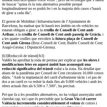
de buscar "quina és la ruta alternativa possible perquè
longitudinalment no es podrà fer i en la majoria dels casos s’haurà
de girar a cada illa".
El gerent de Mobilitat i Infraestructures de l’Ajuntament de
Barcelona, ha matisat que hi haurà tres àmbits on els vehicles no
estaran obligats a girar: a la
cruïlla de Consell de Cent amb
Aribau
; a la
cruïlla de Consell de Cent amb passeig de Gràcia
, i
a les quatre cruïlles que envolten la
futura plaça de Consell de
Cent amb Girona
(Bruc-Consell de Cent; Bailén Consell de Cent;
Aragó-Girona; i Diputació-Girona).
[h3]Reducció de trànsit[/h3]
Valdés ha aprofitat la roda de premsa per explicar que
les obres i
modificacions fetes en aquest àmbit han aconseguit una
reducció significativa del trànsit
rodat a la zona. Ha detallat que
abans de la pandèmia per Consell de Cent circulaven 16.000 cotxes
diàris. "Amb la implantació del carril d'urbanisme tàctic i el pas de
dos a un carril es va reduir la dada fins als 9.000 vehicles i amb les
obres actuals fins als 6.500 o 7.500", ha precisat.
Pel que fa a les possibles alternatives, no ha volgut assenyalar amb
claredat cap, tot i que és previsible que la
Gran Via i el carrer
València incrementin considerablement el volum
de cotxes i