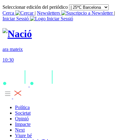
Seleccionar edición del periódico
Cerca
|
Newsletters
|
Iniciar Sessió
ara mateix
10:30
Política
Societat
Opinió
Impacte
Next
Viure bé