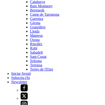
Catalunya
Baix Montseny
Berguedà
Camp de Tarragona
Garrotxa
Girona
Granollers
Lleida
Manresa
Osona
Ripollès
Rubí
Sabadell
Sant Cugat
Solsona
Terrassa
Terres de l'Ebre
Iniciar Sessió
Subscriu-t'hi
Newsletter