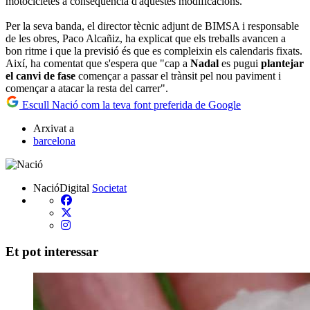
motocicletes a conseqüència d'aquestes modificacions.
Per la seva banda, el director tècnic adjunt de BIMSA i responsable
de les obres, Paco Alcañiz, ha explicat que els treballs avancen a
bon ritme i que la previsió és que es compleixin els calendaris fixats.
Així, ha comentat que s'espera que "cap a
Nadal
es pugui
plantejar
el canvi de fase
començar a passar el trànsit pel nou paviment i
començar a atacar la resta del carrer".
Escull Nació com la teva font preferida de Google
Arxivat a
barcelona
NacióDigital
Societat
Et pot interessar