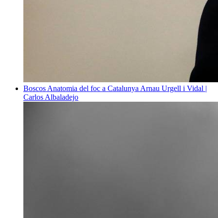
Boscos
Anatomia del foc a Catalunya
Arnau Urgell i Vidal |
Carlos Albaladejo