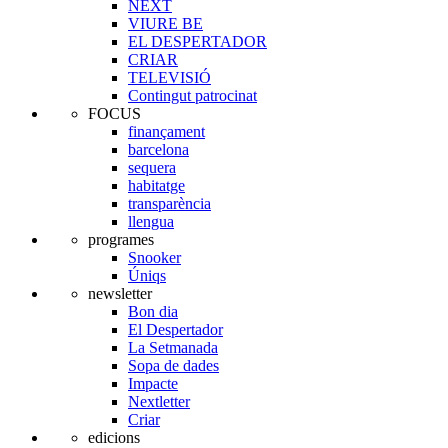
NEXT
VIURE BE
EL DESPERTADOR
CRIAR
TELEVISIÓ
Contingut patrocinat
FOCUS
finançament
barcelona
sequera
habitatge
transparència
llengua
programes
Snooker
Úniqs
newsletter
Bon dia
El Despertador
La Setmanada
Sopa de dades
Impacte
Nextletter
Criar
edicions