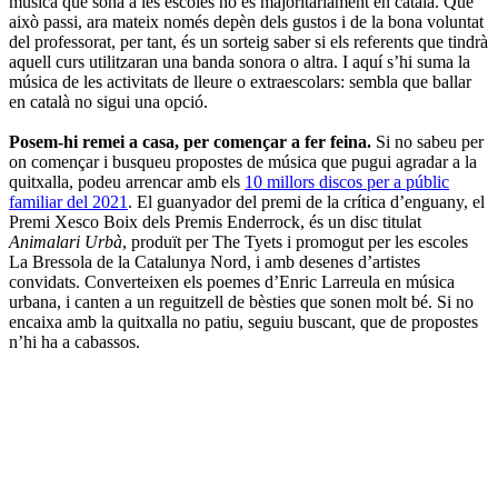
música que sona a les escoles no és majoritàriament en català. Que
això passi, ara mateix només depèn dels gustos i de la bona voluntat
del professorat, per tant, és un sorteig saber si els referents que tindrà
aquell curs utilitzaran una banda sonora o altra. I aquí s’hi suma la
música de les activitats de lleure o extraescolars: sembla que ballar
en català no sigui una opció.
Posem-hi remei a casa, per començar a fer feina.
Si no sabeu per
on començar i busqueu propostes de música que pugui agradar a la
quitxalla, podeu arrencar amb els
10 millors discos per a públic
familiar del 2021
. El guanyador del premi de la crítica d’enguany, el
Premi Xesco Boix dels Premis Enderrock, és un disc titulat
Animalari Urbà
, produït per The Tyets i promogut per les escoles
La Bressola de la Catalunya Nord, i amb desenes d’artistes
convidats. Converteixen els poemes d’Enric Larreula en música
urbana, i canten a un reguitzell de bèsties que sonen molt bé. Si no
encaixa amb la quitxalla no patiu, seguiu buscant, que de propostes
n’hi ha a cabassos.