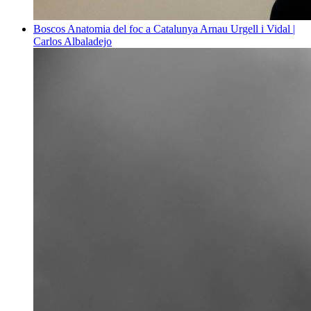
Boscos
Anatomia del foc a Catalunya
Arnau Urgell i Vidal |
Carlos Albaladejo