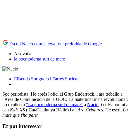
Escull Nació com la teva font preferida de Google
Arxivat a
la pocmoderna surt de mare
Elisenda Soriguera i Farrés
Societat
Soc periodista. He aprés l'ofici al Grup Enderrock, i ara treballo a
l'Àrea de Comunicació de la UOC. La maternitat m'ha revolucionat:
ho explico a
"La pocmoderna surt de mare"
a
Nació
, i col·laborant a
can
Kids XS
(iCat/Catalunya Ràdio) i a l'
Ara Criatures
. He escrit
La
mare que t'ha parit
.
Et pot interessar