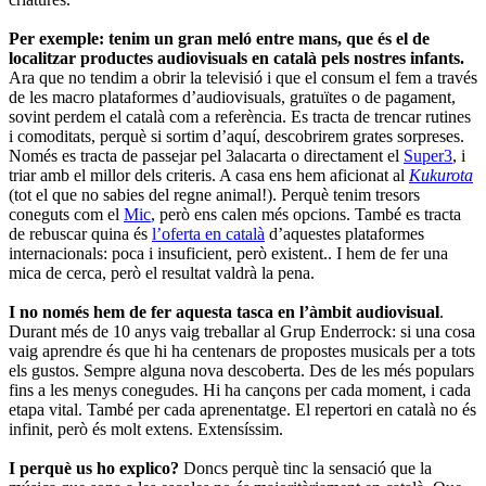
Per exemple: tenim un gran meló entre mans, que és el de
localitzar productes audiovisuals en català pels nostres infants.
Ara que no tendim a obrir la televisió i que el consum el fem a través
de les macro plataformes d’audiovisuals, gratuïtes o de pagament,
sovint perdem el català com a referència. Es tracta de trencar rutines
i comoditats, perquè si sortim d’aquí, descobrirem grates sorpreses.
Només es tracta de passejar pel 3alacarta o directament el
Super3
, i
triar amb el millor dels criteris. A casa ens hem aficionat al
Kukurota
(tot el que no sabies del regne animal!). Perquè tenim tresors
coneguts com el
Mic
, però ens calen més opcions. També es tracta
de rebuscar quina és
l’oferta en català
d’aquestes plataformes
internacionals: poca i insuficient, però existent.. I hem de fer una
mica de cerca, però el resultat valdrà la pena.
I no només hem de fer aquesta tasca en l’àmbit audiovisual
.
Durant més de 10 anys vaig treballar al Grup Enderrock: si una cosa
vaig aprendre és que hi ha centenars de propostes musicals per a tots
els gustos. Sempre alguna nova descoberta. Des de les més populars
fins a les menys conegudes. Hi ha cançons per cada moment, i cada
etapa vital. També per cada aprenentatge. El repertori en català no és
infinit, però és molt extens. Extensíssim.
I perquè us ho explico?
Doncs perquè tinc la sensació que la