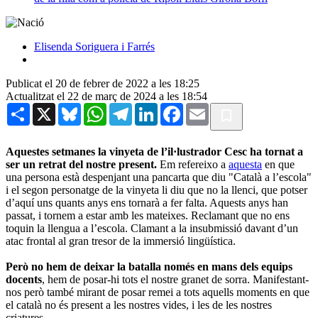
Elisenda Soriguera i Farrés
Publicat el 20 de febrer de 2022 a les 18:25
Actualitzat el 22 de març de 2024 a les 18:54
Share
X
Bluesky
WhatsApp
Telegram
LinkedIn
Facebook
Email
Aquestes setmanes la vinyeta de l’il·lustrador Cesc
ha tornat a
ser un retrat del nostre present.
Em refereixo a
aquesta
en que
una persona està despenjant una pancarta que diu "Català a l’escola"
i el segon personatge de la vinyeta li diu que no la llenci, que potser
d’aquí uns quants anys ens tornarà a fer falta. Aquests anys han
passat, i tornem a estar amb les mateixes. Reclamant que no ens
toquin la llengua a l’escola. Clamant a la insubmissió davant d’un
atac frontal al gran tresor de la immersió lingüística.
Però no hem de deixar la batalla només en mans dels equips
docents
, hem de posar-hi tots el nostre granet de sorra. Manifestant-
nos però també mirant de posar remei a tots aquells moments en que
el català no és present a les nostres vides, i les de les nostres
criatures.