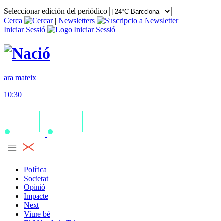
Seleccionar edición del periódico
Cerca
|
Newsletters
|
Iniciar Sessió
ara mateix
10:30
Política
Societat
Opinió
Impacte
Next
Viure bé