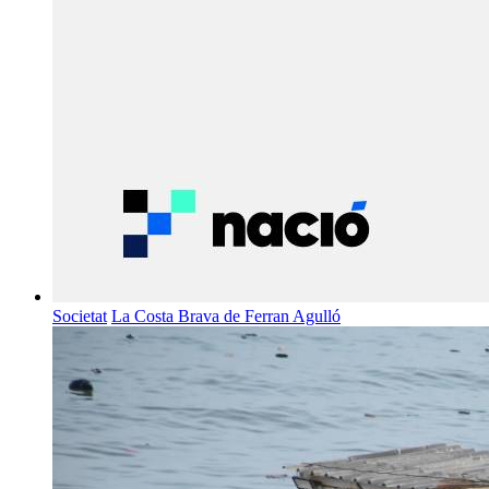
Societat
La Costa Brava de Ferran Agulló