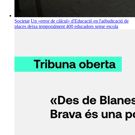
Societat
Un «error de càlcul» d'Educació en l'adjudicació de
places deixa temporalment 400 educadors sense escola