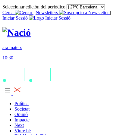
Seleccionar edición del periódico
Cerca
|
Newsletters
|
Iniciar Sessió
ara mateix
10:30
Política
Societat
Opinió
Impacte
Next
Viure bé