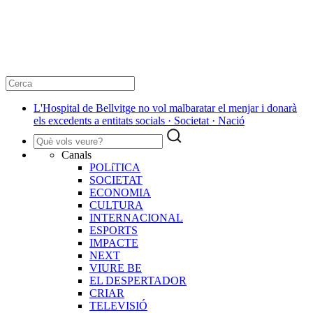
L'Hospital de Bellvitge no vol malbaratar el menjar i donarà
els excedents a entitats socials · Societat · Nació
Canals
POLíTICA
SOCIETAT
ECONOMIA
CULTURA
INTERNACIONAL
ESPORTS
IMPACTE
NEXT
VIURE BE
EL DESPERTADOR
CRIAR
TELEVISIÓ