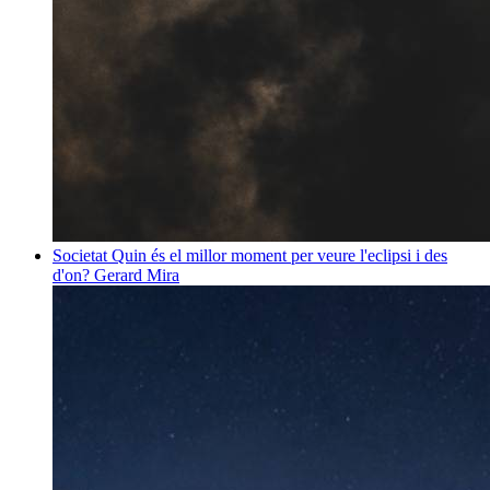
Societat
Quin és el millor moment per veure l'eclipsi i des
d'on?
Gerard Mira