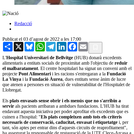
Redacció
Publicat el 03 d’agost de 2022 a les 17:00
Share
X
Bluesky
WhatsApp
Telegram
LinkedIn
Facebook
Email
L'
Hospital Universitari de Bellvitge
(HUB) donarà excedents
alimentaris a entitats socials de proximitat amb l'objectiu de
reduir
el malbaratament
. El centre hospitalari ha signat un conveni amb el
projecte
Pont Alimentari
i les racions s'entregaran a la
Fundació
La Vinya
i la
Fundació Àurea
, dues entitats sense ànim de lucre
que atenen a persones en situació de vulnerabilitat de l'Hospitalet de
Llobregat.
Els
plats envasats sense obrir i els menús que no s'arribin a
servir
als pacients arribaran a ambdues fundacions. L'HUB ha tirat
endavant aquesta iniciativa per poder aprofitar els excedents que es
cuinen a l'hospital: "
Els plats compleixen amb tots els criteris
necessaris de conservació, caducitat, envasat i etiquetatge
i, per
tant, són aptes per entrar dins d'aquests circuits de reaprofitament",
ha assegurat la responsable de restauració de la UTE Clece-Arcasa a