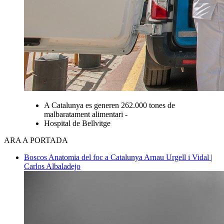
A Catalunya es generen 262.000 tones de
malbaratament alimentari -
Hospital de Bellvitge
ARA A PORTADA
Boscos
Anatomia del foc a Catalunya
Arnau Urgell i Vidal |
Carlos Albaladejo