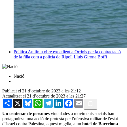
Política
Antifrau obre expedient a Orriols per la contractació
de la filla com a policia de Ripoll
Lluís Girona Boffi
Nació
Publicat el 21 d’octubre de 2023 a les 21:12
Actualitzat el 21 d’octubre de 2023 a les 21:27
Share
X
Bluesky
WhatsApp
Telegram
LinkedIn
Facebook
Email
Un centenar de persones
vinculades a moviments socials han
protagonitzat una acció de protesta per l'ofensiva militar de l'estat
d'Israel contra Palestina, aquest migdia, a un
hotel de Barcelona
.