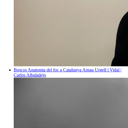
Boscos
Anatomia del foc a Catalunya
Arnau Urgell i Vidal |
Carlos Albaladejo