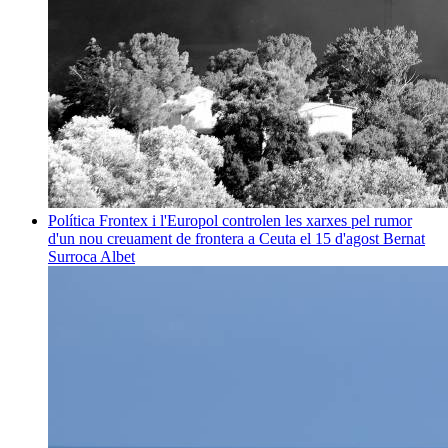
Política
Frontex i l'Europol controlen les xarxes pel rumor
d'un nou creuament de frontera a Ceuta el 15 d'agost
Bernat
Surroca Albet