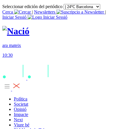
Seleccionar edición del periódico
Cerca
|
Newsletters
|
Iniciar Sessió
ara mateix
10:30
Política
Societat
Opinió
Impacte
Next
Viure bé