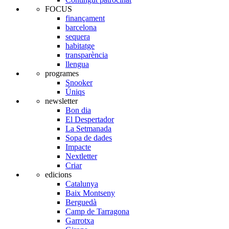
FOCUS
finançament
barcelona
sequera
habitatge
transparència
llengua
programes
Snooker
Úniqs
newsletter
Bon dia
El Despertador
La Setmanada
Sopa de dades
Impacte
Nextletter
Criar
edicions
Catalunya
Baix Montseny
Berguedà
Camp de Tarragona
Garrotxa