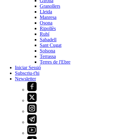
Girona
Granollers
Lleida
Manresa
Osona
Ripollès
Rubí
Sabadell
Sant Cugat
Solsona
Terrassa
Terres de l'Ebre
Iniciar Sessió
Subscriu-t'hi
Newsletter