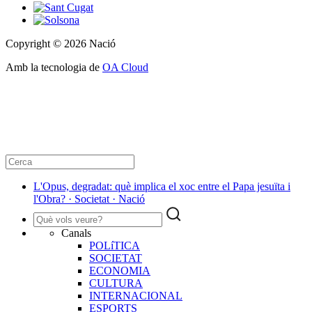
Copyright © 2026 Nació
Amb la tecnologia de
OA Cloud
L'Opus, degradat: què implica el xoc entre el Papa jesuïta i
l'Obra? · Societat · Nació
Canals
POLíTICA
SOCIETAT
ECONOMIA
CULTURA
INTERNACIONAL
ESPORTS