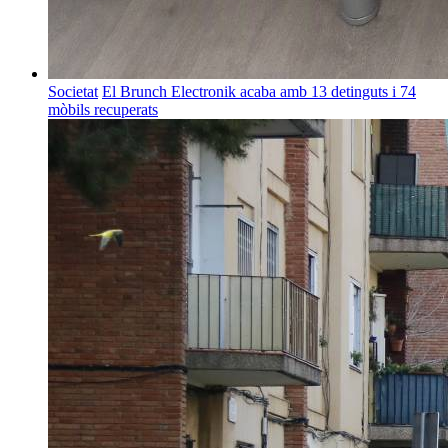
Societat
El Brunch Electronik acaba amb 13 detinguts i 74
mòbils recuperats