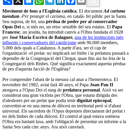
Moviment de fons a l'Església catòlica
. El document
Ad carisma
tuendum
-
Per protegir el carisma
, en català- fet públic per la Santa
Seu suposa, de fet, una
pèrdua de poder per al conservador
Opus Dei
o, si més no, un retoc sensible del seu estatus. El
Papa
Francesc
, un jesuïta, ha introduït canvis a l'Obra fundada el 1928
per
José María Escrivá de Balaguer,
una de les institucions més
influents i conservadores del catolicisme
amb 90.000 membres,
5.000 dels quals a Catalunya. A partir d'ara, ser el cap de
l'organització -el prelat- no implicarà ser bisbe i la prelatura passarà a
dependre de la Congregació del Clergat, quan fins ara ho feia de la
Congregació dels Bisbes. Què significa exactament aquesta pèrdua
de pes d'aquesta facció de l'Església?
Per comprendre l'abast de la mesura cal anar a l'hemeroteca. El
novembre del 1982, aviat farà 40 anys, el Papa
Joan Pau II
atorgava a l'Opus Dei el rang de
prelatura personal
. Això va ser
considerat una gran victòria per l'Obra, que estaria dirigida des
d'aleshores per un prelat que podia tenir
dignitat episcopal
,
convertint-se en una mena de diòcesi no territorial però sí d'abast
universal. Els sacerdots de l'Opus depenien directament del prelat i
no dels bisbes de cada diòcesi. El control al qual estava sotmesa
l'Obra era bastant laxa, amb l'obligació de presentar un informe a la
Santa Seu cada cinc anys. Ara això canviarà.