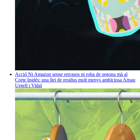
Acció
Ni Amazon sense envasos ni roba de segona mà al
Corte Inglés: una llei de residus molt menys ambiciosa
Arnau
Urgell i Vidal