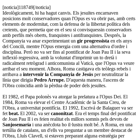
[noticia]118749[/noticia]
Ideològicament, hi ha hagut canvis. Els jesuïtes encarnaven
posicions molt conservadores quan l'Opus es va obrir pas, amb certs
elements de modernitat, com la defensa de la llibertat política dels
creients, que permetia que en el seu si convisquessin conservadors
amb perfils més oberts, franquistes i antifranquistes. Després, la
Companyia va anar experimentant un
gir progressista
en els anys
del Concili, mentre l'Opus emergia com una alternativa d'ordre i
disciplina. Però no va ser fins al pontificat de Joan Pau II i la seva
inflexió regressiva, amb la voluntat d'imprimir un to dretà i
radicalment retrògrad i anticomunista al Vaticà, que l'Opus va veure
arribar el seu moment. Alhora, Roma castigava els teòlegs rebels i
arribava a
intervenir la Companyia de Jesús
per neutralitzar la
línia que dirigia
Pedro Arrupe.
D'aquesta manera, l'ascens de
l'Obra coincidia amb la pèrdua de poder dels jesuïtes.
El 1982, el Papa polonès va atorgar la prelatura a l'Opus Dei. El
1984, Roma va elevar el Centre Acadèmic de la Santa Creu, de
l'Obra, a universitat pontifícia. El 1992, Escrivá de Balaguer va ser
fet
beat.
El 2002, va
ser
canonitzat
. Era el temps final del pontificat
de Joan Pau II i es feien realitat els millors somnis pels devots de
Sanjosemaría
i una anècdota ho il·lustra molt bé. A Roma, en una
tertúlia de catalans, un d'ells va preguntar a un membre destacat de
l'Obra, Lluís Clavell, si estaven preparant alguna estratègia per