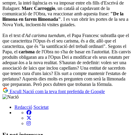
sempre, la intel·ligència es va imposar entre els fills d'Escrivá de
Balaguer.
Marc Carroggio
, un català al capdavant de la
comunicació de l'Obra, va reaccionar amb aquesta frase:
"De la
llimona en farem llimonada"
. I es van obrir les portes de la seu a
Nova York, incloent-hi visites guiades.
En el text d'
Ad carisma tuendum
, el Papa Francesc subratlla que el
que caracteritza l'Opus és el seu carisma, és a dir, allò que el
caracteritza, que és "la santificació del treball ordinari". Segons el
Papa, el
carisma
de l'Obra no s'ha de basar en l'autoritat. Els canvis
produïts obligaran ara a l'Opus Dei a modificar els seus estatuts per
adequar-los a la nova realitat. S'hauran de redefinir: volen ser una
associació de laics que inclou capellans? Una entitat de sacerdots
que tenen cura d'uns laics? Els surt a compte mantenir l'estatus de
prelatura? Aquests dies molts es pregunten com serà la llimonada
que prepararan. Però pocs dubten que trobaran la fórmula.
Escull Nació com la teva font preferida de Google
Redacció
Societat
Et pot interessar