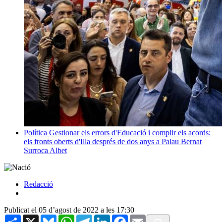
Política
Gestionar els errors d'Educació i complir els acords:
els fronts oberts d'Illa després de dos anys a Palau
Bernat
Surroca Albet
Redacció
Publicat el 05 d’agost de 2022 a les 17:30
Share
X
Bluesky
WhatsApp
Telegram
LinkedIn
Facebook
Email