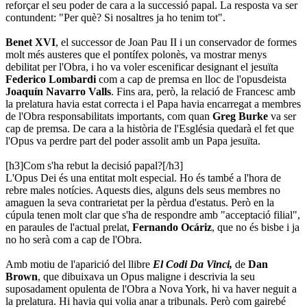
reforçar el seu poder de cara a la successió papal. La resposta va ser
contundent: "Per què? Si nosaltres ja ho tenim tot".
Benet XVI
, el successor de Joan Pau II i un conservador de formes
molt més austeres que el pontífex polonès, va mostrar menys
debilitat per l'Obra, i ho va voler escenificar designant el jesuïta
Federico Lombardi
com a cap de premsa en lloc de l'opusdeista
Joaquín Navarro Valls
. Fins ara, però, la relació de Francesc amb
la prelatura havia estat correcta i el Papa havia encarregat a membres
de l'Obra responsabilitats importants, com quan
Greg Burke
va ser
cap de premsa. De cara a la història de l'Església quedarà el fet que
l'Opus va perdre part del poder assolit amb un Papa jesuïta.
[h3]Com s'ha rebut la decisió papal?[/h3]
L'Opus Dei és una entitat molt especial. Ho és també a l'hora de
rebre males notícies. Aquests dies, alguns dels seus membres no
amaguen la seva contrarietat per la pèrdua d'estatus. Però en la
cúpula tenen molt clar que s'ha de respondre amb "acceptació filial",
en paraules de l'actual prelat,
Fernando Ocáriz
, que no és bisbe i ja
no ho serà com a cap de l'Obra.
Amb motiu de l'aparició del llibre
El Codi Da Vinci,
de
Dan
Brown
, que dibuixava un Opus maligne i descrivia la seu
suposadament opulenta de l'Obra a Nova York, hi va haver neguit a
la prelatura. Hi havia qui volia anar a tribunals. Però com gairebé