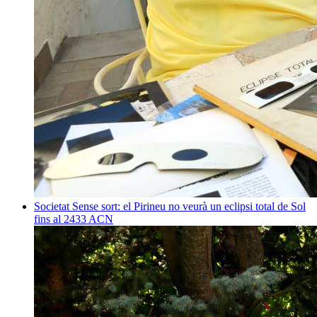
Societat
Sense sort: el Pirineu no veurà un eclipsi total de Sol
fins al 2433
ACN