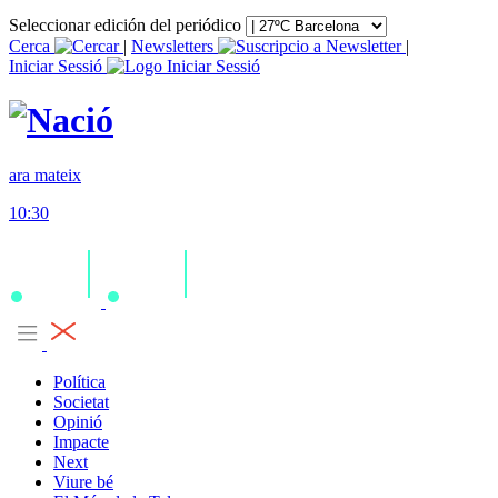
Seleccionar edición del periódico
Cerca
|
Newsletters
|
Iniciar Sessió
ara mateix
10:30
Política
Societat
Opinió
Impacte
Next
Viure bé