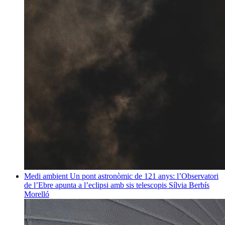
Medi ambient
Un pont astronòmic de 121 anys: l’Observatori
de l’Ebre apunta a l’eclipsi amb sis telescopis
Sílvia Berbís
Morelló