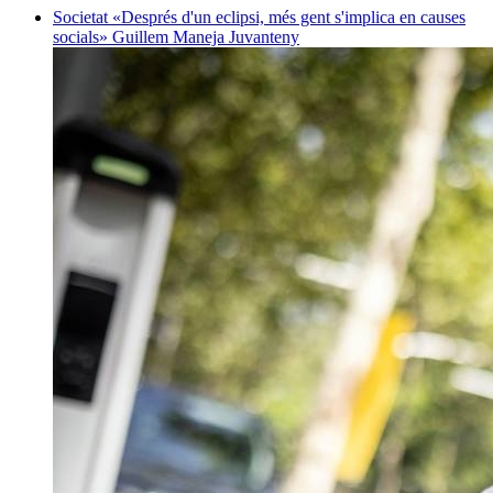
Societat
«Després d'un eclipsi, més gent s'implica en causes
socials»
Guillem Maneja Juvanteny