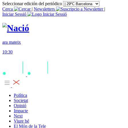
Seleccionar edición del periódico
Cerca
|
Newsletters
|
Iniciar Sessió
ara mateix
10:30
Política
Societat
Opinió
Impacte
Next
Viure bé
El Món de la Tele