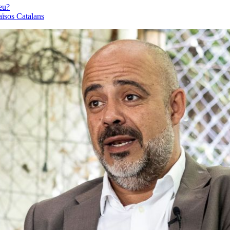
eu?
aïsos Catalans