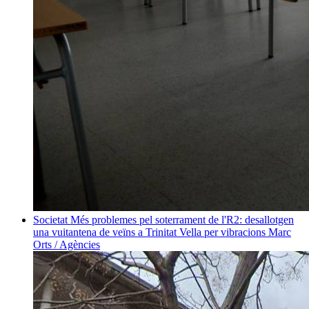
Societat
Més problemes pel soterrament de l'R2: desallotgen
una vuitantena de veïns a Trinitat Vella per vibracions
Marc
Orts / Agències