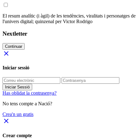
El resum analític (i àgil) de les tendències, viralitats i personatges de
l'univers digital; quinzenal per Victor Rodrigo
Nextletter
Continuar
close
Iniciar sessió
Iniciar Sessió
Has oblidat la contrasenya?
No tens compte a Nació?
Crea'n un gratis
close
Crear compte