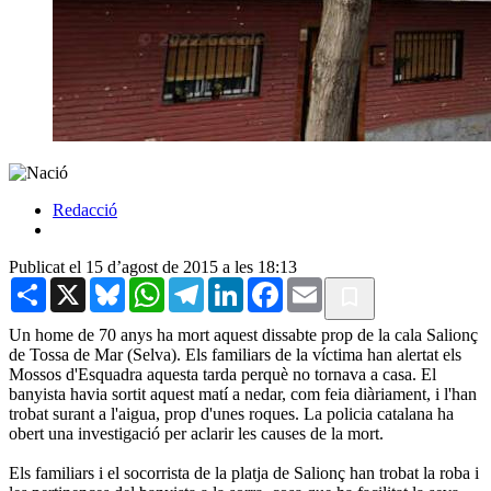
Redacció
Publicat el 15 d’agost de 2015 a les 18:13
Share
X
Bluesky
WhatsApp
Telegram
LinkedIn
Facebook
Email
Un home de 70 anys ha mort aquest dissabte prop de la cala Salionç
de Tossa de Mar (Selva). Els familiars de la víctima han alertat els
Mossos d'Esquadra aquesta tarda perquè no tornava a casa. El
banyista havia sortit aquest matí a nedar, com feia diàriament, i l'han
trobat surant a l'aigua, prop d'unes roques. La policia catalana ha
obert una investigació per aclarir les causes de la mort.
Els familiars i el socorrista de la platja de Salionç han trobat la roba i