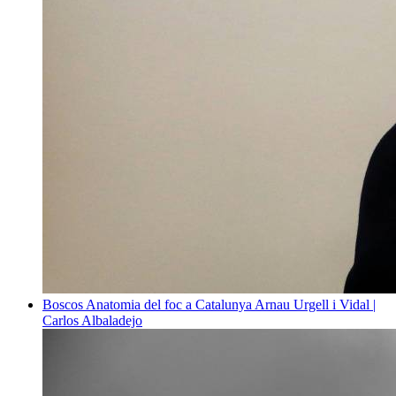
Boscos
Anatomia del foc a Catalunya
Arnau Urgell i Vidal |
Carlos Albaladejo