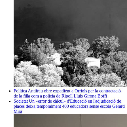
Política
Antifrau obre expedient a Orriols per la contractació
de la filla com a policia de Ripoll
Lluís Girona Boffi
Societat
Un «error de càlcul» d'Educació en l'adjudicació de
places deixa temporalment 400 educadors sense escola
Gerard
Mira