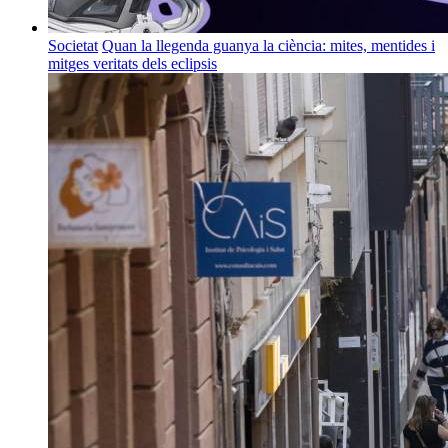
Societat
Quan la llegenda guanya la ciència: mites, mentides i
mitges veritats dels eclipsis