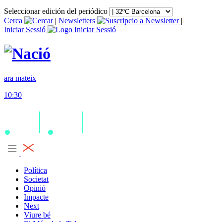
Seleccionar edición del periódico
Cerca
|
Newsletters
|
Iniciar Sessió
ara mateix
10:30
Política
Societat
Opinió
Impacte
Next
Viure bé