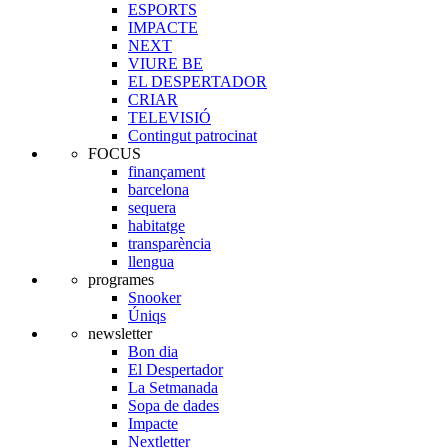
ESPORTS
IMPACTE
NEXT
VIURE BE
EL DESPERTADOR
CRIAR
TELEVISIÓ
Contingut patrocinat
FOCUS
finançament
barcelona
sequera
habitatge
transparència
llengua
programes
Snooker
Úniqs
newsletter
Bon dia
El Despertador
La Setmanada
Sopa de dades
Impacte
Nextletter