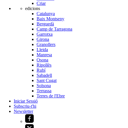
Criar
edicions
Catalunya
Baix Montseny
Berguedà
Camp de Tarragona
Garrotxa
Girona
Granollers
Lleida
Manresa
Osona
Ripollès
Rubí
Sabadell
Sant Cugat
Solsona
Terrassa
Terres de l'Ebre
Iniciar Sessió
Subscriu-t'hi
Newsletter