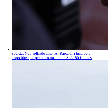
Societat
Nou aplicatiu amb IA: Barcelona incorpora
dispositius que permeten traduir a més de 80 idiomes