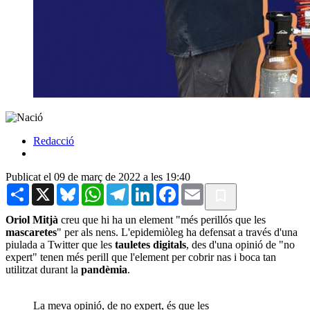
Redacció
Publicat el 09 de març de 2022 a les 19:40
Share
X
Bluesky
WhatsApp
Telegram
LinkedIn
Facebook
Email
Oriol Mitjà
creu que hi ha un element "més perillós que les
mascaretes
" per als nens. L'epidemiòleg ha defensat a través d'una
piulada a Twitter que les
tauletes digitals
, des d'una opinió de "no
expert" tenen més perill que l'element per cobrir nas i boca tan
utilitzat durant la
pandèmia
.
La meva opinió, de no expert, és que les