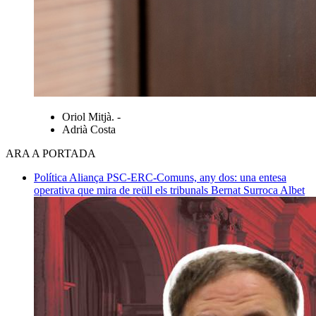
Oriol Mitjà. -
Adrià Costa
ARA A PORTADA
Política
Aliança PSC-ERC-Comuns, any dos: una entesa
operativa que mira de reüll els tribunals
Bernat Surroca Albet