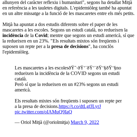
allunyen del caràcter reflexiu i humanitari", segons ha detallat Mitjà
en referència a les tauletes digitals. L'epidemiòleg també ha apuntat
en un altre missatge a la funció de les mascaretes entre els més petits.
Mitjà ha apuntat a dos estudis diferents sobre el paper de les
mascaretes a les escoles. Segons un estudi català, no redueixen la
incidència
de la
Covid
; mentre que segons un estudi americà, sí que
la redueixen en un 23%. "Els resultats mixtos són freqüents i
suposen un repte per a la
presa de decisions
", ha conclòs
l'epidemiòleg.
Les mascaretes a les escolesðŸ˜·ðŸ‘¨‍ðŸ‘¨‍ðŸ‘§‍ðŸ‘§no
redueixen la incidència de la COVID segons un estudi
català.
Però sí que la redueixen en un #23% segons un estudi
americà.
Els resultats mixtes són freqüents i suposen un repte per
a la presa de decisions.
https://t.co/dtLgfJLyrJ
pic.twitter.com/oIAMuQ9IaQ
— Oriol Mitjà (@oriolmitja)
March 9, 2022