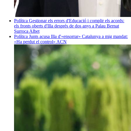
Política
Gestionar els errors d'Educació i complir els acords:
els fronts oberts d'Illa després de dos anys a Palau
Bernat
Surroca Albet
Política
Junts acusa Illa d'«ensorrar» Catalunya a mig mandat:
«Ha perdut el control»
ACN