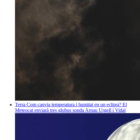
Terra
Com canvia temperatura i humitat en un eclipsi? El
Meteocat enviarà tres globus sonda
Arnau Urgell i Vidal