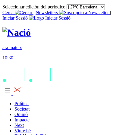
Seleccionar edición del periódico
Cerca
|
Newsletters
|
Iniciar Sessió
ara mateix
10:30
Política
Societat
Opinió
Impacte
Next
Viure bé