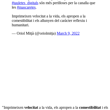
#tauletes_digitals
són més perilloses per la canalla que
les
#mascaretes
.
Imprimeixen velocitat a la vida, els apropen a la
comestibilitat i els allunyen del caràcter reflexiu i
humanitari.
— Oriol Mitjà (@oriolmitja)
March 9, 2022
"Imprimeixen
velocitat
a la vida, els apropen a la
comestibilitat
i els