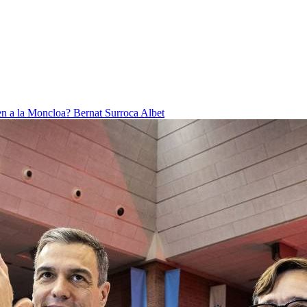
ben a la Moncloa?
Bernat Surroca Albet