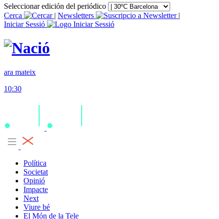
Seleccionar edición del periódico
Cerca
|
Newsletters
|
Iniciar Sessió
ara mateix
10:30
Política
Societat
Opinió
Impacte
Next
Viure bé
El Món de la Tele