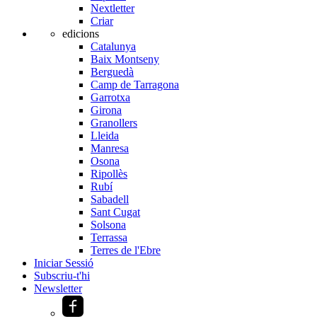
Nextletter
Criar
edicions
Catalunya
Baix Montseny
Berguedà
Camp de Tarragona
Garrotxa
Girona
Granollers
Lleida
Manresa
Osona
Ripollès
Rubí
Sabadell
Sant Cugat
Solsona
Terrassa
Terres de l'Ebre
Iniciar Sessió
Subscriu-t'hi
Newsletter