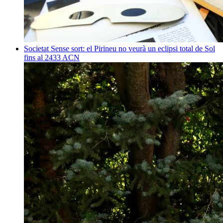
Societat
Sense sort: el Pirineu no veurà un eclipsi total de Sol
fins al 2433
ACN