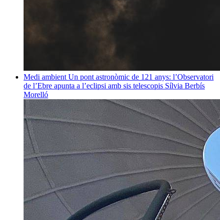
Medi ambient
Un pont astronòmic de 121 anys: l’Observatori
de l’Ebre apunta a l’eclipsi amb sis telescopis
Sílvia Berbís
Morelló