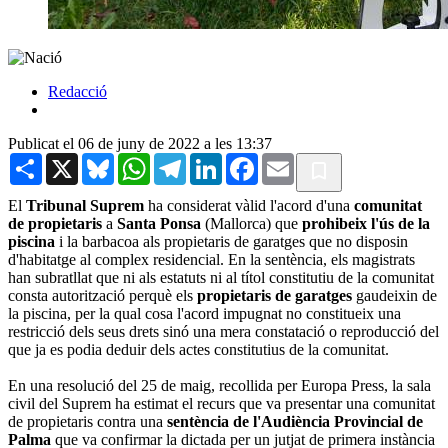
Redacció
Publicat el 06 de juny de 2022 a les 13:37
Share
X
Bluesky
WhatsApp
Telegram
LinkedIn
Facebook
Email
El
Tribunal Suprem
ha considerat vàlid l'acord d'una
comunitat
de propietaris
a
Santa Ponsa
(Mallorca) que
prohibeix l'ús de la
piscina
i la barbacoa als propietaris de garatges que no disposin
d'habitatge al complex residencial. En la sentència, els magistrats
han subratllat que ni als estatuts ni al títol constitutiu de la comunitat
consta autorització perquè els
propietaris de garatges
gaudeixin de
la piscina, per la qual cosa l'acord impugnat no constitueix una
restricció dels seus drets sinó una mera constatació o reproducció del
que ja es podia deduir dels actes constitutius de la comunitat.
En una resolució del 25 de maig, recollida per Europa Press, la sala
civil del Suprem ha estimat el recurs que va presentar una comunitat
de propietaris contra una
sentència de l'Audiència Provincial de
Palma
que va confirmar la dictada per un jutjat de primera instància