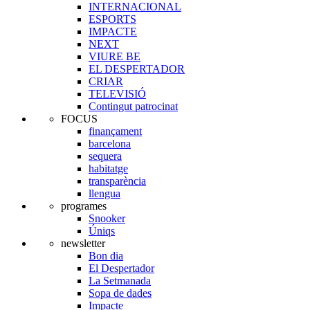
INTERNACIONAL
ESPORTS
IMPACTE
NEXT
VIURE BE
EL DESPERTADOR
CRIAR
TELEVISIÓ
Contingut patrocinat
FOCUS
finançament
barcelona
sequera
habitatge
transparència
llengua
programes
Snooker
Úniqs
newsletter
Bon dia
El Despertador
La Setmanada
Sopa de dades
Impacte