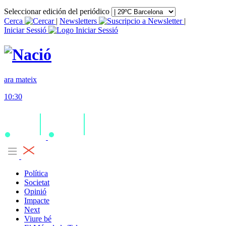
Seleccionar edición del periódico
Cerca
|
Newsletters
|
Iniciar Sessió
ara mateix
10:30
Política
Societat
Opinió
Impacte
Next
Viure bé